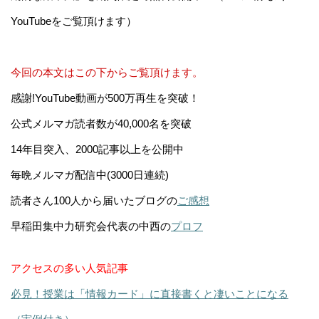
YouTubeをご覧頂けます）
今回の本文はこの下からご覧頂けます。
感謝!YouTube動画が500万再生を突破！
公式メルマガ読者数が40,000名を突破
14年目突入、2000記事以上を公開中
毎晩メルマガ配信中(3000日連続)
読者さん100人から届いたブログの
ご感想
早稲田集中力研究会代表の中西の
プロフ
アクセスの多い人気記事
必見！授業は「情報カード」に直接書くと凄いことになる