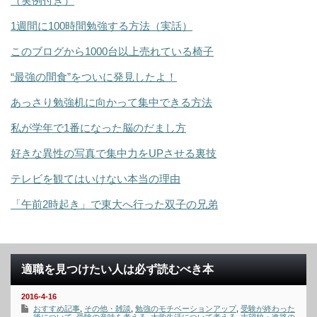
（実例付き）
1週間に100時間勉強する方法（実話）
このブログから1000台以上売れている椅子
“最強の間食”をついに発見したよ！
あっさり勉強机に向かって集中できる方法
私が学年で1番になった脳のだまし方
好きな異性の写真で集中力をUPさせる裏技
テレビを観てはいけない本当の理由
「午前2時起き」で東大へ行った双子の兄弟
適職を見つけたい人は必ず読むべき本
2016-4-16
おすすめ記事
,
その他・雑談
,
勉強のモチベーションアップ
,
受験が終わった