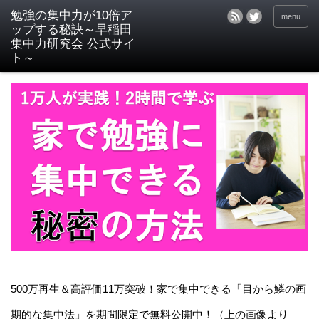
menu
500万再生＆高評価11万突破！家で集中できる「目から鱗の画
期的な集中法」を期間限定で無料公開中！（上の画像より