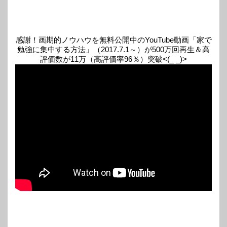
感謝！画期的ノウハウを無料公開中のYouTube動画「家で
勉強に集中する方法」（2017.7.1～）が500万回再生＆高
評価数が11万（高評価率96％）突破<(_ _)>