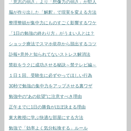
「意志の弱さ」より「想像力の弱さ」が犯人
脳が作り出した「解釈」で現実を変える方法
整理整頓が集中力にものすごく影響するワケ
「1日の勉強の終わり方」がうまい人とは？
ショック療法でスマホ依存から脱出するコツ
訃報+意外と知られてないストレス解消法
禁欲をラクに成功させる秘訣～禁テレビ編～
１日１回、受験生に必ずやってほしい行為
30秒で勉強の集中力をアップさせる裏ワザ
勉強中の“あの欲望”に注意すべき理由
正午までに1日の勝負がほぼ決まる理由
東大教授に学ぶ快適な部屋にする方法
勉強で「効率よく気分転換する」ルール