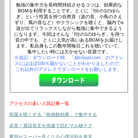
勉強の集中力を長時間持続させるコツは、効果的な
BGMを利用することです。とくに「f分の1のゆら
ぎ」という性質を持つ自然音（波の音、小鳥のさえ
ずり、風の音など）やクラシックを聴くと、脳内でα
波が出てリラックスしながら勉強に集中できるよう
になります。今回はそんな「f分の1のゆらぎ」を持つ
音の中でも、とくに人気が高いあるBGMをお届けし
ます。私自身もこの数年間毎日これを聴いていて、
集中したい時には欠かせない音源です。
※追記：ダウンロード時、「@icloud.com」のアドレ
スにはほぼ100％届かないことがわかりましたので、
これ以外のアドレスでダンロードをお願いします。
アクセスの多い人気記事一覧
部屋を暗くする「映画館効果」で集中する
必見！英語長文を倍速で読むマル秘テク
要領がスーパー良くなる心理法則を発見