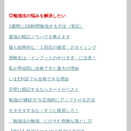
◎勉強法の悩みを解決したい
1週間に100時間勉強する方法（実話）
最強の暗記ノウハウを教えます
最も効率的な「１回目の復習」のタイミング
受験生は「インプットのやりすぎ」に注意！
私が早稲田に合格できた最大の理由
いまE判定でも合格できる理由
完璧に暗記するならカードがベスト
勉強の“継続力”を圧倒的にアップさせる方法
モタモタするな！すぐに復習しろ！
「勉強法の勉強」にひそむ危険な落とし穴