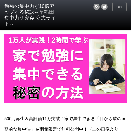
menu
500万再生＆高評価11万突破！家で集中できる「目から鱗の画
期的な集中法」を期間限定で無料公開中！（上の画像より