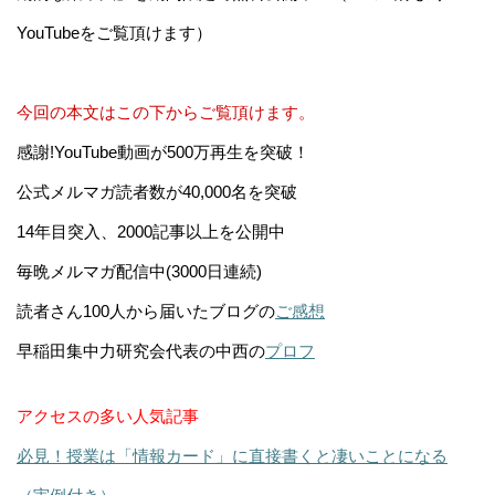
YouTubeをご覧頂けます）
今回の本文はこの下からご覧頂けます。
感謝!YouTube動画が500万再生を突破！
公式メルマガ読者数が40,000名を突破
14年目突入、2000記事以上を公開中
毎晩メルマガ配信中(3000日連続)
読者さん100人から届いたブログの
ご感想
早稲田集中力研究会代表の中西の
プロフ
アクセスの多い人気記事
必見！授業は「情報カード」に直接書くと凄いことになる