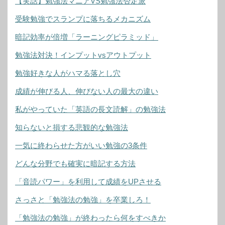
【実話】勉強法マニアVS勉強法否定派
受験勉強でスランプに落ちるメカニズム
暗記効率が倍増「ラーニングピラミッド」
勉強法対決！インプットvsアウトプット
勉強好きな人がハマる落とし穴
成績が伸びる人、伸びない人の最大の違い
私がやっていた「英語の長文読解」の勉強法
知らないと損する悲観的な勉強法
一気に終わらせた方がいい勉強の3条件
どんな分野でも確実に暗記する方法
「音読パワー」を利用して成績をUPさせる
さっさと「勉強法の勉強」を卒業しろ！
「勉強法の勉強」が終わったら何をすべきか