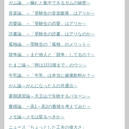
ガム論。～噛むと集中できるガムの秘密～
音楽論。～「受験生の音楽鑑賞」はアリか～
恋愛論。～「受験生の恋愛」はアリか～
読書論。～「受験生の読書」はアリなのか～
孤独論。～受験生の「孤独」のメリット～
競争論。～まだ他人と「競争」してるの？～
たまご論～「卵は1日1個まで」のウソ～
牛乳論。～「牛乳」は本当に健康飲料か？～
がん論～がんになった人の共通点～
夏期講習論～天王山で失敗するパターン～
蓄積論。～高1～高2の蓄積を考えてみた～
メモ論～メモは取るべきか～
ニュース「ちょっとした工夫の偉大さ」