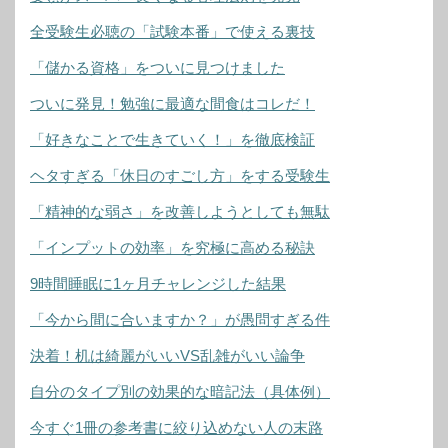
全受験生必聴の「試験本番」で使える裏技
「儲かる資格」をついに見つけました
ついに発見！勉強に最適な間食はコレだ！
「好きなことで生きていく！」を徹底検証
ヘタすぎる「休日のすごし方」をする受験生
「精神的な弱さ」を改善しようとしても無駄
「インプットの効率」を究極に高める秘訣
9時間睡眠に1ヶ月チャレンジした結果
「今から間に合いますか？」が愚問すぎる件
決着！机は綺麗がいいVS乱雑がいい論争
自分のタイプ別の効果的な暗記法（具体例）
今すぐ1冊の参考書に絞り込めない人の末路