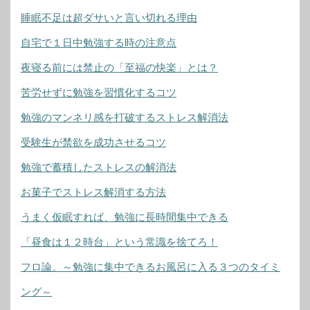
睡眠不足は超ダサいと言い切れる理由
自宅で１日中勉強する時の注意点
夜寝る前には禁止の「至福の快楽」とは？
苦労せずに勉強を習慣化するコツ
勉強のマンネリ感を打破するストレス解消法
受験生が禁欲を成功させるコツ
勉強で蓄積したストレスの解消法
お菓子でストレス解消する方法
うまく仮眠すれば、勉強に長時間集中できる
「昼食は１２時台」という常識を捨てろ！
フロ論。～勉強に集中できるお風呂に入る３つのタイミ
ング～