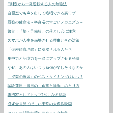
E判定から一発逆転する人の勉強法
自習室でも声を出して暗唱できる裏ワザ
最強の健康法～半身浴のすごいメカニズム～
警告！「塾・予備校」の落とし穴に注意
スマホが人生を崩壊させる理由とその対策
「偏差値真理教」に洗脳される人たち
集中力と記憶力を一緒にアップさせる秘訣
なぜ、あの人はいつも勉強が楽しそうなのか
「授業の復習」のベストタイミングはいつ？
試験前日～当日の「食事と睡眠」のとり方
専門家としてトップ1％になる秘訣
必ず全員見てほしい衝撃の大傑作映画
センター試験対策のテクニック特集！