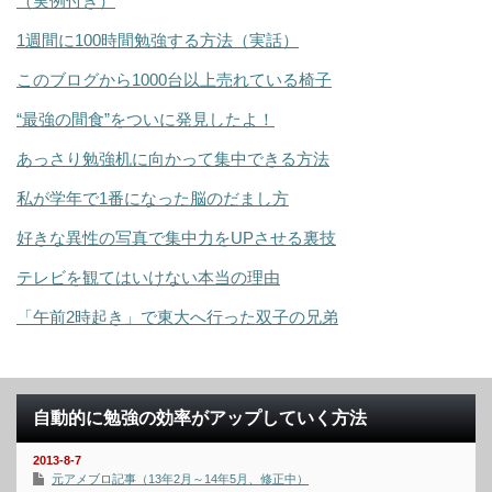
（実例付き）
1週間に100時間勉強する方法（実話）
このブログから1000台以上売れている椅子
“最強の間食”をついに発見したよ！
あっさり勉強机に向かって集中できる方法
私が学年で1番になった脳のだまし方
好きな異性の写真で集中力をUPさせる裏技
テレビを観てはいけない本当の理由
「午前2時起き」で東大へ行った双子の兄弟
自動的に勉強の効率がアップしていく方法
2013-8-7
元アメブロ記事（13年2月～14年5月、修正中）