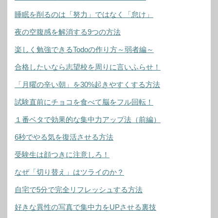
睡眠を削るのは「努力」ではなく「怠け」
夜の空腹感を解消する9つの方法
楽しく勉強できるTodoの作り方～弱者編～
合格したいなら志望校を周りに言いふらせ！
「月曜の辛い朝」を30%起きやすくする方法
試験直前にチョコを食べて脳をフル回転！
１番ベタで効果的な集中力アップ法（前編）
6秒でやる気を復活させる方法
受験生は顔つきに注意しろ！
なぜ「切り替え」はツライのか？
自宅で5分で完全リフレッシュする方法
好きな異性の写真で集中力をUPさせる裏技