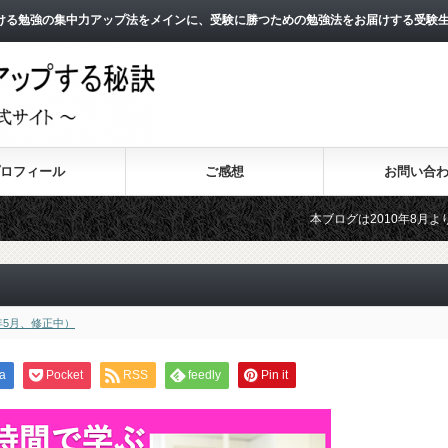
ける勉強の集中力アップ法をメインに、受験に勝つための勉強法をお届けする受験
ロフィール
ご感想
お問い合
本ブログは2010年8月よりスタートし
2011年3月よりスタートした無料メール
年5月、修正中）
a
Pocket
RSS
feedly
Pin it