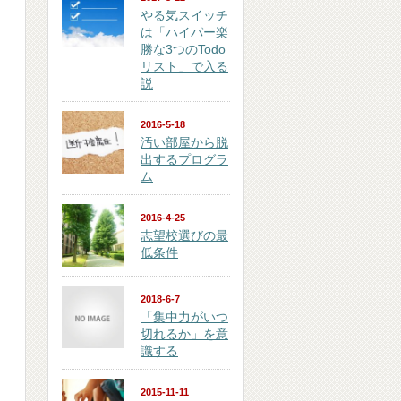
やる気スイッチ
は「ハイパー楽
勝な3つのTodo
リスト」で入る
説
2016-5-18
汚い部屋から脱
出するプログラ
ム
2016-4-25
志望校選びの最
低条件
2018-6-7
「集中力がいつ
切れるか」を意
識する
2015-11-11