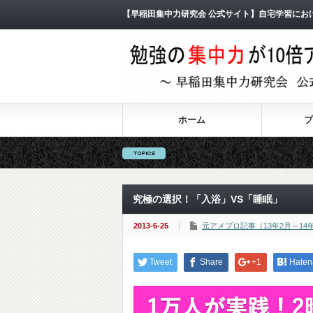
【早稲田集中力研究会 公式サイト】自宅学習にお
ホーム
プ
究極の選択！「入浴」VS「睡眠」
2013-6-25
元アメブロ記事（13年2月～14
Tweet
Share
+1
Haten