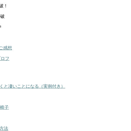
突破！
突破
中
ご感想
プロフ
くと凄いことになる（実例付き）
る椅子
方法