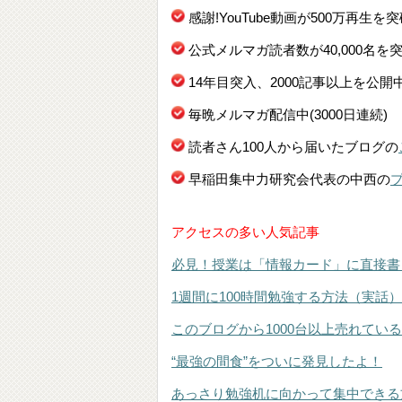
感謝!YouTube動画が500万再生を
公式メルマガ読者数が40,000名を
14年目突入、2000記事以上を公開
毎晩メルマガ配信中(3000日連続)
読者さん100人から届いたブログの
早稲田集中力研究会代表の中西の
アクセスの多い人気記事
必見！授業は「情報カード」に直接書
1週間に100時間勉強する方法（実話）
このブログから1000台以上売れてい
“最強の間食”をついに発見したよ！
あっさり勉強机に向かって集中できる