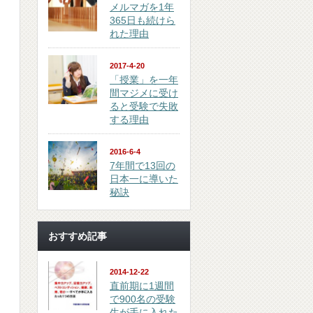
メルマガを1年
365日も続けら
れた理由
2017-4-20
「授業」を一年
間マジメに受け
ると受験で失敗
する理由
2016-6-4
7年間で13回の
日本一に導いた
秘訣
おすすめ記事
2014-12-22
直前期に1週間
で900名の受験
生が手に入れた