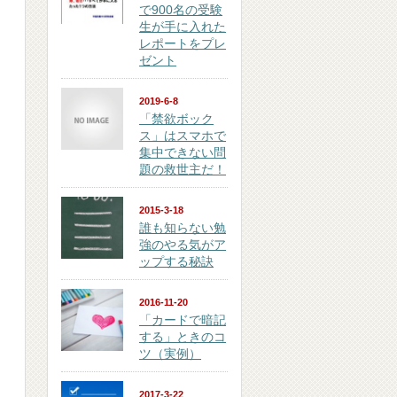
で900名の受験
生が手に入れた
レポートをプレ
ゼント
2019-6-8
「禁欲ボック
ス」はスマホで
集中できない問
題の救世主だ！
2015-3-18
誰も知らない勉
強のやる気がア
ップする秘訣
2016-11-20
「カードで暗記
する」ときのコ
ツ（実例）
2017-3-22