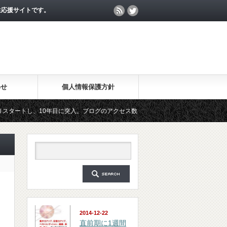
生応援サイトです。
わせ
個人情報保護方針
、10年目に突入。ブログのアクセス数が月間25万PV、公開記事数が2000記事を突
マガジン「勉強の集中力が10倍アップする秘訣」は、2018年6月に総読者数が4万人
2014-12-22
直前期に1週間