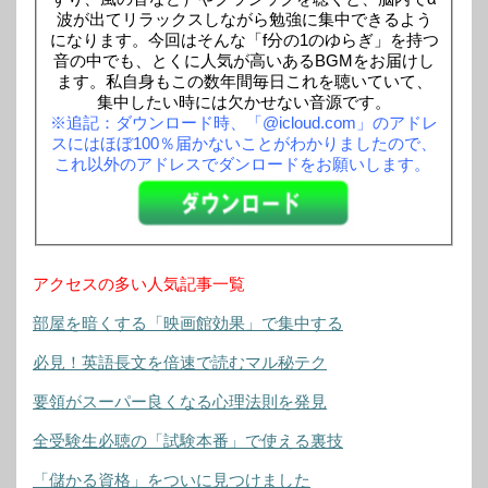
波が出てリラックスしながら勉強に集中できるよう
になります。今回はそんな「f分の1のゆらぎ」を持つ
音の中でも、とくに人気が高いあるBGMをお届けし
ます。私自身もこの数年間毎日これを聴いていて、
集中したい時には欠かせない音源です。
※追記：ダウンロード時、「@icloud.com」のアドレ
スにはほぼ100％届かないことがわかりましたので、
これ以外のアドレスでダンロードをお願いします。
アクセスの多い人気記事一覧
部屋を暗くする「映画館効果」で集中する
必見！英語長文を倍速で読むマル秘テク
要領がスーパー良くなる心理法則を発見
全受験生必聴の「試験本番」で使える裏技
「儲かる資格」をついに見つけました