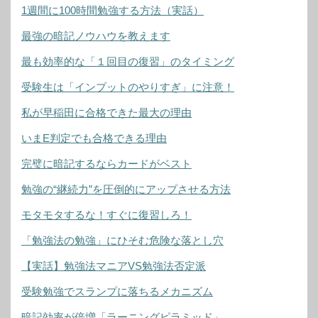
1週間に100時間勉強する方法（実話）
最強の暗記ノウハウを教えます
最も効率的な「１回目の復習」のタイミング
受験生は「インプットのやりすぎ」に注意！
私が早稲田に合格できた最大の理由
いまE判定でも合格できる理由
完璧に暗記するならカードがベスト
勉強の“継続力”を圧倒的にアップさせる方法
モタモタするな！すぐに復習しろ！
「勉強法の勉強」にひそむ危険な落とし穴
【実話】勉強法マニアVS勉強法否定派
受験勉強でスランプに落ちるメカニズム
暗記効率が倍増「ラーニングピラミッド」