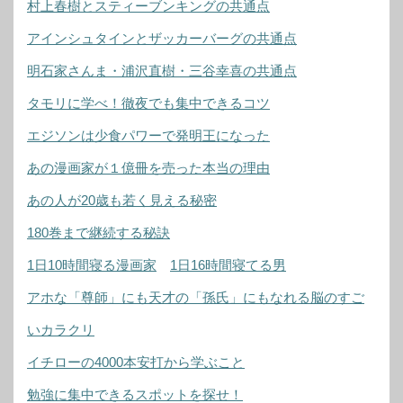
村上春樹とスティーブンキングの共通点
アインシュタインとザッカーバーグの共通点
明石家さんま・浦沢直樹・三谷幸喜の共通点
タモリに学べ！徹夜でも集中できるコツ
エジソンは少食パワーで発明王になった
あの漫画家が１億冊を売った本当の理由
あの人が20歳も若く見える秘密
180巻まで継続する秘訣
1日10時間寝る漫画家
1日16時間寝てる男
アホな「尊師」にも天才の「孫氏」にもなれる脳のすご
いカラクリ
イチローの4000本安打から学ぶこと
勉強に集中できるスポットを探せ！