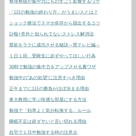
整理整頓が集中力にものすごく影響するワケ
「1日の勉強の終わり方」がうまい人とは？
ショック療法でスマホ依存から脱出するコツ
訃報+意外と知られてないストレス解消法
禁欲をラクに成功させる秘訣～禁テレビ編～
１日１回、受験生に必ずやってほしい行為
30秒で勉強の集中力をアップさせる裏ワザ
勉強中の“あの欲望”に注意すべき理由
正午までに1日の勝負がほぼ決まる理由
東大教授に学ぶ快適な部屋にする方法
勉強で「効率よく気分転換する」ルール
睡眠不足は超ダサいと言い切れる理由
自宅で１日中勉強する時の注意点