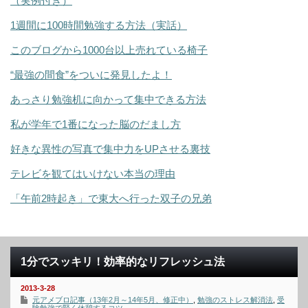
（実例付き）
1週間に100時間勉強する方法（実話）
このブログから1000台以上売れている椅子
“最強の間食”をついに発見したよ！
あっさり勉強机に向かって集中できる方法
私が学年で1番になった脳のだまし方
好きな異性の写真で集中力をUPさせる裏技
テレビを観てはいけない本当の理由
「午前2時起き」で東大へ行った双子の兄弟
1分でスッキリ！効率的なリフレッシュ法
2013-3-28
元アメブロ記事（13年2月～14年5月、修正中）
,
勉強のストレス解消法
,
受