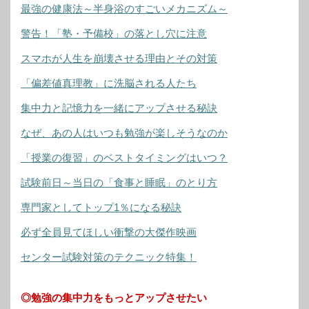
最強の健康法～半身浴のすごいメカニズム～
警告！「塾・予備校」の落とし穴に注意
スマホが人生を崩壊させる理由とその対策
「偏差値真理教」に洗脳される人たち
集中力と記憶力を一緒にアップさせる秘訣
なぜ、あの人はいつも勉強が楽しそうなのか
「授業の復習」のベストタイミングはいつ？
試験前日～当日の「食事と睡眠」のとり方
専門家としてトップ1％になる秘訣
必ず全員見てほしい衝撃の大傑作映画
センター試験対策のテクニック特集！
◎勉強の集中力をもっとアップさせたい