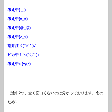
考え中(-_-)
考え中(=_=)
考え中(@_@)
考え中(>_<)
荒井注ヾ(´▽｀)ﾉ
ピカ中！ヽ(ﾟ◇ﾟ )ﾉ
考え中ε-(ｰдｰ)
（途中2つ、全く面白くないのは分かっております。念の
ため）