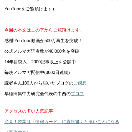
YouTubeをご覧頂けます）
今回の本文はこの下からご覧頂けます。
感謝!YouTube動画が500万再生を突破！
公式メルマガ読者数が40,000名を突破
14年目突入、2000記事以上を公開中
毎晩メルマガ配信中(3000日連続)
読者さん100人から届いたブログの
ご感想
早稲田集中力研究会代表の中西の
プロフ
アクセスの多い人気記事
必見！授業は「情報カード」に直接書くと凄いことになる