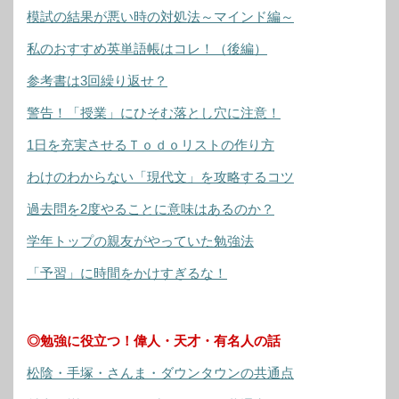
模試の結果が悪い時の対処法～マインド編～
私のおすすめ英単語帳はコレ！（後編）
参考書は3回繰り返せ？
警告！「授業」にひそむ落とし穴に注意！
1日を充実させるＴｏｄｏリストの作り方
わけのわからない「現代文」を攻略するコツ
過去問を2度やることに意味はあるのか？
学年トップの親友がやっていた勉強法
「予習」に時間をかけすぎるな！
◎勉強に役立つ！偉人・天才・有名人の話
松陰・手塚・さんま・ダウンタウンの共通点