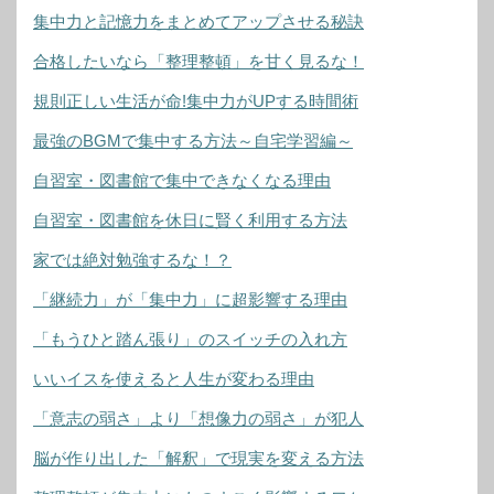
集中力と記憶力をまとめてアップさせる秘訣
合格したいなら「整理整頓」を甘く見るな！
規則正しい生活が命!集中力がUPする時間術
最強のBGMで集中する方法～自宅学習編～
自習室・図書館で集中できなくなる理由
自習室・図書館を休日に賢く利用する方法
家では絶対勉強するな！？
「継続力」が「集中力」に超影響する理由
「もうひと踏ん張り」のスイッチの入れ方
いいイスを使えると人生が変わる理由
「意志の弱さ」より「想像力の弱さ」が犯人
脳が作り出した「解釈」で現実を変える方法