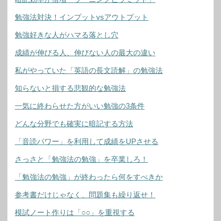
勉強法対決！インプットvsアウトプット
勉強好きな人がハマる落とし穴
成績が伸びる人、伸びない人の最大の違い
私がやっていた「英語の長文読解」の勉強法
知らないと損する悲観的な勉強法
一気に終わらせた方がいい勉強の3条件
どんな分野でも確実に暗記する方法
「音読パワー」を利用して成績をUPさせる
さっさと「勉強法の勉強」を卒業しろ！
「勉強法の勉強」が終わったら何をすべきか
参考書だけじゃなく、問題集も繰り返せ！
模試ノート作りは「○○」を重視する