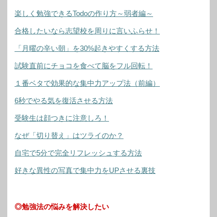
楽しく勉強できるTodoの作り方～弱者編～
合格したいなら志望校を周りに言いふらせ！
「月曜の辛い朝」を30%起きやすくする方法
試験直前にチョコを食べて脳をフル回転！
１番ベタで効果的な集中力アップ法（前編）
6秒でやる気を復活させる方法
受験生は顔つきに注意しろ！
なぜ「切り替え」はツライのか？
自宅で5分で完全リフレッシュする方法
好きな異性の写真で集中力をUPさせる裏技
◎勉強法の悩みを解決したい