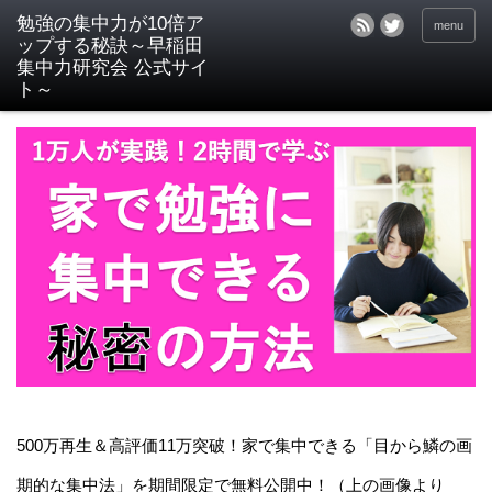
menu
500万再生＆高評価11万突破！家で集中できる「目から鱗の画
期的な集中法」を期間限定で無料公開中！（上の画像より