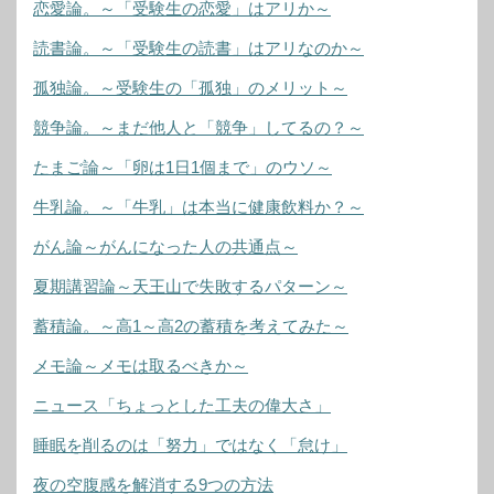
恋愛論。～「受験生の恋愛」はアリか～
読書論。～「受験生の読書」はアリなのか～
孤独論。～受験生の「孤独」のメリット～
競争論。～まだ他人と「競争」してるの？～
たまご論～「卵は1日1個まで」のウソ～
牛乳論。～「牛乳」は本当に健康飲料か？～
がん論～がんになった人の共通点～
夏期講習論～天王山で失敗するパターン～
蓄積論。～高1～高2の蓄積を考えてみた～
メモ論～メモは取るべきか～
ニュース「ちょっとした工夫の偉大さ」
睡眠を削るのは「努力」ではなく「怠け」
夜の空腹感を解消する9つの方法