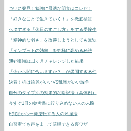
ついに発見！勉強に最適な間食はコレだ！
「好きなことで生きていく！」を徹底検証
ヘタすぎる「休日のすごし方」をする受験生
「精神的な弱さ」を改善しようとしても無駄
「インプットの効率」を究極に高める秘訣
9時間睡眠に1ヶ月チャレンジした結果
「今から間に合いますか？」が愚問すぎる件
決着！机は綺麗がいいVS乱雑がいい論争
自分のタイプ別の効果的な暗記法（具体例）
今すぐ1冊の参考書に絞り込めない人の末路
E判定から一発逆転する人の勉強法
自習室でも声を出して暗唱できる裏ワザ