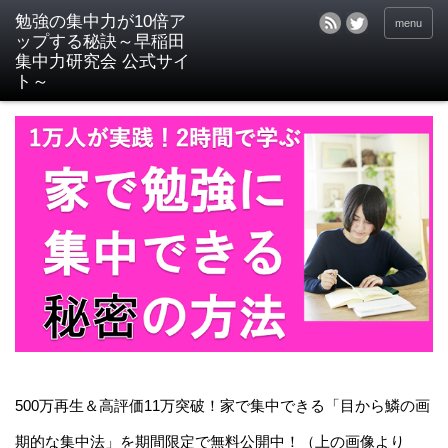
menu
500万再生＆高評価11万突破！家で集中できる「目から鱗の画
期的な集中法」を期間限定で無料公開中！（上の画像より