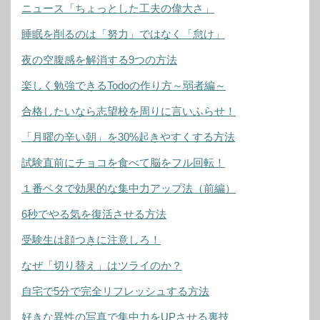
ニュース「ちょっとした工夫の偉大さ」
睡眠を削るのは「努力」ではなく「怠け」
夜の空腹感を解消する9つの方法
楽しく勉強できるTodoの作り方～弱者編～
合格したいなら志望校を周りに言いふらせ！
「月曜の辛い朝」を30%起きやすくする方法
試験直前にチョコを食べて脳をフル回転！
１番ベタで効果的な集中力アップ法（前編）
6秒でやる気を復活させる方法
受験生は顔つきに注意しろ！
なぜ「切り替え」はツライのか？
自宅で5分で完全リフレッシュする方法
好きな異性の写真で集中力をUPさせる裏技