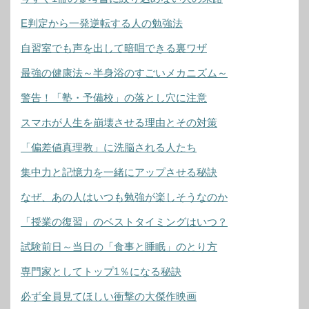
E判定から一発逆転する人の勉強法
自習室でも声を出して暗唱できる裏ワザ
最強の健康法～半身浴のすごいメカニズム～
警告！「塾・予備校」の落とし穴に注意
スマホが人生を崩壊させる理由とその対策
「偏差値真理教」に洗脳される人たち
集中力と記憶力を一緒にアップさせる秘訣
なぜ、あの人はいつも勉強が楽しそうなのか
「授業の復習」のベストタイミングはいつ？
試験前日～当日の「食事と睡眠」のとり方
専門家としてトップ1％になる秘訣
必ず全員見てほしい衝撃の大傑作映画