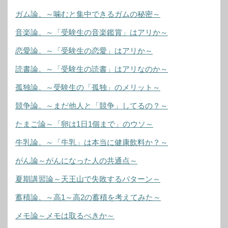
ガム論。～噛むと集中できるガムの秘密～
音楽論。～「受験生の音楽鑑賞」はアリか～
恋愛論。～「受験生の恋愛」はアリか～
読書論。～「受験生の読書」はアリなのか～
孤独論。～受験生の「孤独」のメリット～
競争論。～まだ他人と「競争」してるの？～
たまご論～「卵は1日1個まで」のウソ～
牛乳論。～「牛乳」は本当に健康飲料か？～
がん論～がんになった人の共通点～
夏期講習論～天王山で失敗するパターン～
蓄積論。～高1～高2の蓄積を考えてみた～
メモ論～メモは取るべきか～