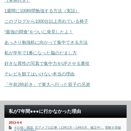
（実例付き）
1週間に100時間勉強する方法（実話）
このブログから1000台以上売れている椅子
“最強の間食”をついに発見したよ！
あっさり勉強机に向かって集中できる方法
私が学年で1番になった脳のだまし方
好きな異性の写真で集中力をUPさせる裏技
テレビを観てはいけない本当の理由
「午前2時起き」で東大へ行った双子の兄弟
私が7年間●●●に行かなかった理由
2013-4-4
その他・雑談
,
元アメブロ記事（13年2月～14年5月、修正中）
,
受験を突破