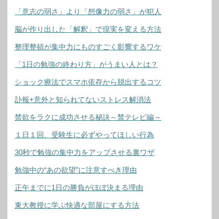
「意志の弱さ」より「想像力の弱さ」が犯人
脳が作り出した「解釈」で現実を変える方法
整理整頓が集中力にものすごく影響するワケ
「1日の勉強の終わり方」がうまい人とは？
ショック療法でスマホ依存から脱出するコツ
訃報+意外と知られてないストレス解消法
禁欲をラクに成功させる秘訣～禁テレビ編～
１日１回、受験生に必ずやってほしい行為
30秒で勉強の集中力をアップさせる裏ワザ
勉強中の“あの欲望”に注意すべき理由
正午までに1日の勝負がほぼ決まる理由
東大教授に学ぶ快適な部屋にする方法