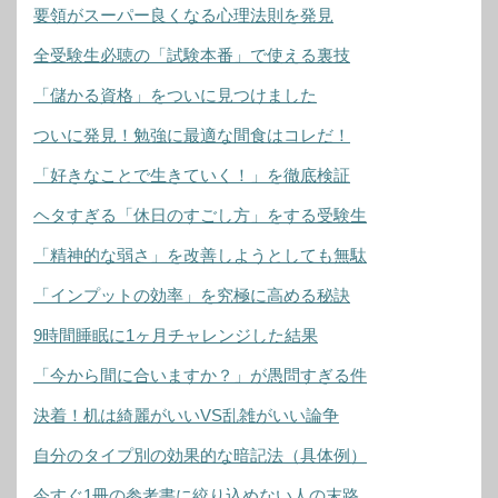
要領がスーパー良くなる心理法則を発見
全受験生必聴の「試験本番」で使える裏技
「儲かる資格」をついに見つけました
ついに発見！勉強に最適な間食はコレだ！
「好きなことで生きていく！」を徹底検証
ヘタすぎる「休日のすごし方」をする受験生
「精神的な弱さ」を改善しようとしても無駄
「インプットの効率」を究極に高める秘訣
9時間睡眠に1ヶ月チャレンジした結果
「今から間に合いますか？」が愚問すぎる件
決着！机は綺麗がいいVS乱雑がいい論争
自分のタイプ別の効果的な暗記法（具体例）
今すぐ1冊の参考書に絞り込めない人の末路