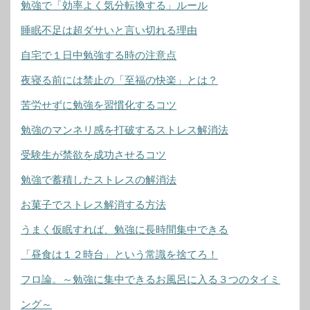
勉強で「効率よく気分転換する」ルール
睡眠不足は超ダサいと言い切れる理由
自宅で１日中勉強する時の注意点
夜寝る前には禁止の「至福の快楽」とは？
苦労せずに勉強を習慣化するコツ
勉強のマンネリ感を打破するストレス解消法
受験生が禁欲を成功させるコツ
勉強で蓄積したストレスの解消法
お菓子でストレス解消する方法
うまく仮眠すれば、勉強に長時間集中できる
「昼食は１２時台」という常識を捨てろ！
フロ論。～勉強に集中できるお風呂に入る３つのタイミ
ング～