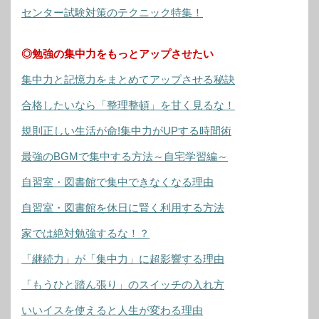
センター試験対策のテクニック特集！
◎勉強の集中力をもっとアップさせたい
集中力と記憶力をまとめてアップさせる秘訣
合格したいなら「整理整頓」を甘く見るな！
規則正しい生活が命!集中力がUPする時間術
最強のBGMで集中する方法～自宅学習編～
自習室・図書館で集中できなくなる理由
自習室・図書館を休日に賢く利用する方法
家では絶対勉強するな！？
「継続力」が「集中力」に超影響する理由
「もうひと踏ん張り」のスイッチの入れ方
いいイスを使えると人生が変わる理由