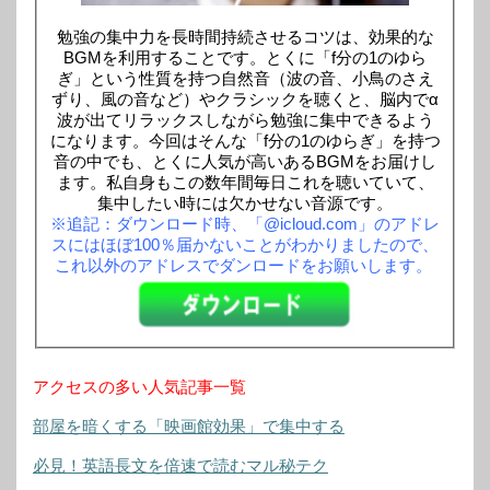
勉強の集中力を長時間持続させるコツは、効果的な
BGMを利用することです。とくに「f分の1のゆら
ぎ」という性質を持つ自然音（波の音、小鳥のさえ
ずり、風の音など）やクラシックを聴くと、脳内でα
波が出てリラックスしながら勉強に集中できるよう
になります。今回はそんな「f分の1のゆらぎ」を持つ
音の中でも、とくに人気が高いあるBGMをお届けし
ます。私自身もこの数年間毎日これを聴いていて、
集中したい時には欠かせない音源です。
※追記：ダウンロード時、「@icloud.com」のアドレ
スにはほぼ100％届かないことがわかりましたので、
これ以外のアドレスでダンロードをお願いします。
アクセスの多い人気記事一覧
部屋を暗くする「映画館効果」で集中する
必見！英語長文を倍速で読むマル秘テク