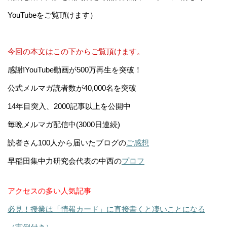
YouTubeをご覧頂けます）
今回の本文はこの下からご覧頂けます。
感謝!YouTube動画が500万再生を突破！
公式メルマガ読者数が40,000名を突破
14年目突入、2000記事以上を公開中
毎晩メルマガ配信中(3000日連続)
読者さん100人から届いたブログの
ご感想
早稲田集中力研究会代表の中西の
プロフ
アクセスの多い人気記事
必見！授業は「情報カード」に直接書くと凄いことになる