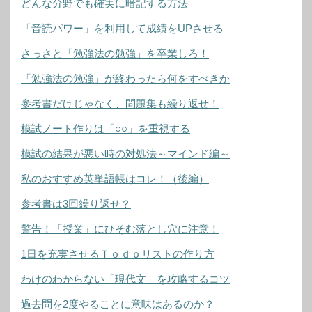
どんな分野でも確実に暗記する方法
「音読パワー」を利用して成績をUPさせる
さっさと「勉強法の勉強」を卒業しろ！
「勉強法の勉強」が終わったら何をすべきか
参考書だけじゃなく、問題集も繰り返せ！
模試ノート作りは「○○」を重視する
模試の結果が悪い時の対処法～マインド編～
私のおすすめ英単語帳はコレ！（後編）
参考書は3回繰り返せ？
警告！「授業」にひそむ落とし穴に注意！
1日を充実させるＴｏｄｏリストの作り方
わけのわからない「現代文」を攻略するコツ
過去問を2度やることに意味はあるのか？