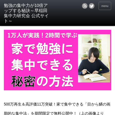
menu
500万再生＆高評価11万突破！家で集中できる「目から鱗の画
期的な集中法」を期間限定で無料公開中！（上の画像より