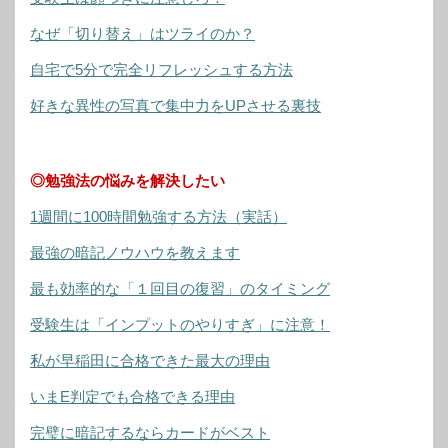
なぜ「切り替え」はツライのか？
自宅で5分で完全リフレッシュする方法
好きな異性の写真で集中力をUPさせる裏技
◎勉強法の悩みを解決したい
1週間に100時間勉強する方法（実話）
最強の暗記ノウハウを教えます
最も効率的な「１回目の復習」のタイミング
受験生は「インプットのやりすぎ」に注意！
私が早稲田に合格できた最大の理由
いまE判定でも合格できる理由
完璧に暗記するならカードがベスト