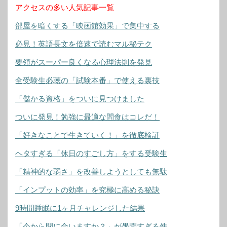
アクセスの多い人気記事一覧
部屋を暗くする「映画館効果」で集中する
必見！英語長文を倍速で読むマル秘テク
要領がスーパー良くなる心理法則を発見
全受験生必聴の「試験本番」で使える裏技
「儲かる資格」をついに見つけました
ついに発見！勉強に最適な間食はコレだ！
「好きなことで生きていく！」を徹底検証
ヘタすぎる「休日のすごし方」をする受験生
「精神的な弱さ」を改善しようとしても無駄
「インプットの効率」を究極に高める秘訣
9時間睡眠に1ヶ月チャレンジした結果
「今から間に合いますか？」が愚問すぎる件