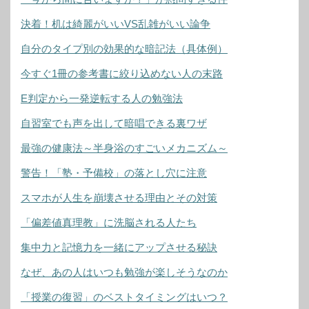
決着！机は綺麗がいいVS乱雑がいい論争
自分のタイプ別の効果的な暗記法（具体例）
今すぐ1冊の参考書に絞り込めない人の末路
E判定から一発逆転する人の勉強法
自習室でも声を出して暗唱できる裏ワザ
最強の健康法～半身浴のすごいメカニズム～
警告！「塾・予備校」の落とし穴に注意
スマホが人生を崩壊させる理由とその対策
「偏差値真理教」に洗脳される人たち
集中力と記憶力を一緒にアップさせる秘訣
なぜ、あの人はいつも勉強が楽しそうなのか
「授業の復習」のベストタイミングはいつ？