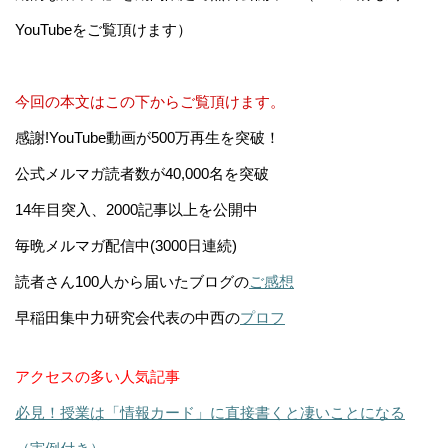
YouTubeをご覧頂けます）
今回の本文はこの下からご覧頂けます。
感謝!YouTube動画が500万再生を突破！
公式メルマガ読者数が40,000名を突破
14年目突入、2000記事以上を公開中
毎晩メルマガ配信中(3000日連続)
読者さん100人から届いたブログの
ご感想
早稲田集中力研究会代表の中西の
プロフ
アクセスの多い人気記事
必見！授業は「情報カード」に直接書くと凄いことになる