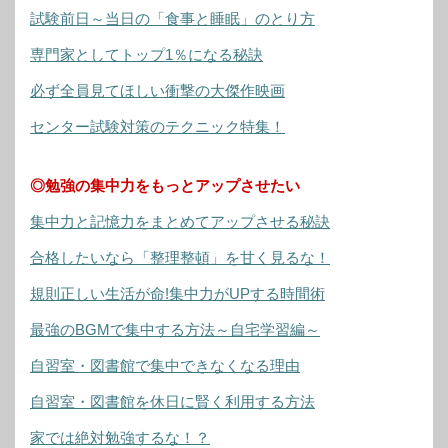
試験前日～当日の「食事と睡眠」のとり方
専門家としてトップ1％になる秘訣
必ず全員見てほしい衝撃の大傑作映画
センター試験対策のテクニック特集！
◎勉強の集中力をもっとアップさせたい
集中力と記憶力をまとめてアップさせる秘訣
合格したいなら「整理整頓」を甘く見るな！
規則正しい生活が命!集中力がUPする時間術
最強のBGMで集中する方法～自宅学習編～
自習室・図書館で集中できなくなる理由
自習室・図書館を休日に賢く利用する方法
家では絶対勉強するな！？