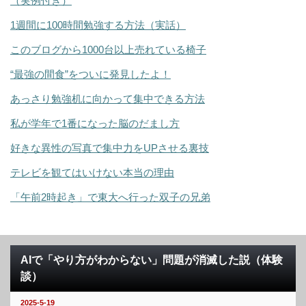
（実例付き）
1週間に100時間勉強する方法（実話）
このブログから1000台以上売れている椅子
“最強の間食”をついに発見したよ！
あっさり勉強机に向かって集中できる方法
私が学年で1番になった脳のだまし方
好きな異性の写真で集中力をUPさせる裏技
テレビを観てはいけない本当の理由
「午前2時起き」で東大へ行った双子の兄弟
AIで「やり方がわからない」問題が消滅した説（体験
談）
2025-5-19