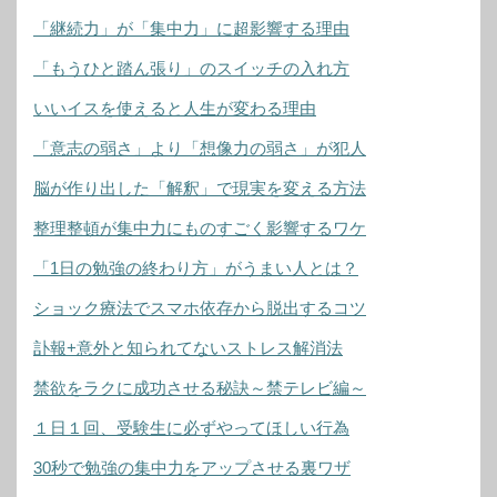
「継続力」が「集中力」に超影響する理由
「もうひと踏ん張り」のスイッチの入れ方
いいイスを使えると人生が変わる理由
「意志の弱さ」より「想像力の弱さ」が犯人
脳が作り出した「解釈」で現実を変える方法
整理整頓が集中力にものすごく影響するワケ
「1日の勉強の終わり方」がうまい人とは？
ショック療法でスマホ依存から脱出するコツ
訃報+意外と知られてないストレス解消法
禁欲をラクに成功させる秘訣～禁テレビ編～
１日１回、受験生に必ずやってほしい行為
30秒で勉強の集中力をアップさせる裏ワザ