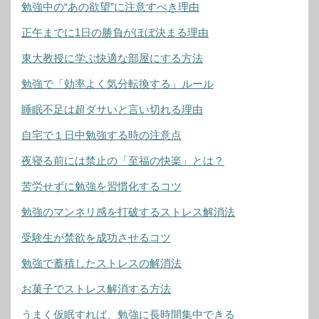
勉強中の“あの欲望”に注意すべき理由
正午までに1日の勝負がほぼ決まる理由
東大教授に学ぶ快適な部屋にする方法
勉強で「効率よく気分転換する」ルール
睡眠不足は超ダサいと言い切れる理由
自宅で１日中勉強する時の注意点
夜寝る前には禁止の「至福の快楽」とは？
苦労せずに勉強を習慣化するコツ
勉強のマンネリ感を打破するストレス解消法
受験生が禁欲を成功させるコツ
勉強で蓄積したストレスの解消法
お菓子でストレス解消する方法
うまく仮眠すれば、勉強に長時間集中できる