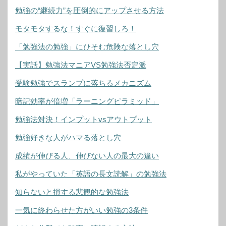
勉強の“継続力”を圧倒的にアップさせる方法
モタモタするな！すぐに復習しろ！
「勉強法の勉強」にひそむ危険な落とし穴
【実話】勉強法マニアVS勉強法否定派
受験勉強でスランプに落ちるメカニズム
暗記効率が倍増「ラーニングピラミッド」
勉強法対決！インプットvsアウトプット
勉強好きな人がハマる落とし穴
成績が伸びる人、伸びない人の最大の違い
私がやっていた「英語の長文読解」の勉強法
知らないと損する悲観的な勉強法
一気に終わらせた方がいい勉強の3条件