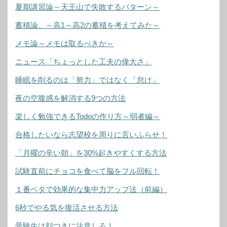
夏期講習論～天王山で失敗するパターン～
蓄積論。～高1～高2の蓄積を考えてみた～
メモ論～メモは取るべきか～
ニュース「ちょっとした工夫の偉大さ」
睡眠を削るのは「努力」ではなく「怠け」
夜の空腹感を解消する9つの方法
楽しく勉強できるTodoの作り方～弱者編～
合格したいなら志望校を周りに言いふらせ！
「月曜の辛い朝」を30%起きやすくする方法
試験直前にチョコを食べて脳をフル回転！
１番ベタで効果的な集中力アップ法（前編）
6秒でやる気を復活させる方法
受験生は顔つきに注意しろ！