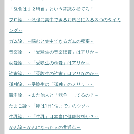
「昼食は１２時台」という常識を捨てろ！
フロ論。～勉強に集中できるお風呂に入る３つのタイミ
ング～
ガム論。～噛むと集中できるガムの秘密～
音楽論。～「受験生の音楽鑑賞」はアリか～
恋愛論。～「受験生の恋愛」はアリか～
読書論。～「受験生の読書」はアリなのか～
孤独論。～受験生の「孤独」のメリット～
競争論。～まだ他人と「競争」してるの？～
たまご論～「卵は1日1個まで」のウソ～
牛乳論。～「牛乳」は本当に健康飲料か？～
がん論～がんになった人の共通点～