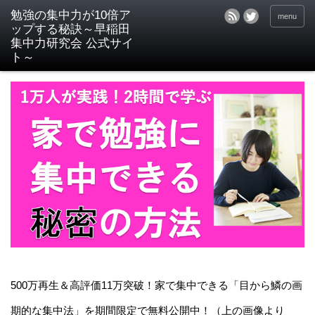
menu
500万再生＆高評価11万突破！家で集中できる「目から鱗の画
期的な集中法」を期間限定で無料公開中！（上の画像より