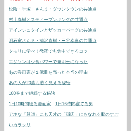
松陰・手塚・さんま・ダウンタウンの共通点
村上春樹とスティーブンキングの共通点
アインシュタインとザッカーバーグの共通点
明石家さんま・浦沢直樹・三谷幸喜の共通点
タモリに学べ！徹夜でも集中できるコツ
エジソンは少食パワーで発明王になった
あの漫画家が１億冊を売った本当の理由
あの人が20歳も若く見える秘密
180巻まで継続する秘訣
1日10時間寝る漫画家
1日16時間寝てる男
アホな「尊師」にも天才の「孫氏」にもなれる脳のすご
いカラクリ