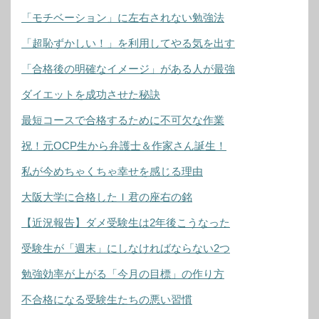
「モチベーション」に左右されない勉強法
「超恥ずかしい！」を利用してやる気を出す
「合格後の明確なイメージ」がある人が最強
ダイエットを成功させた秘訣
最短コースで合格するために不可欠な作業
祝！元OCP生から弁護士＆作家さん誕生！
私が今めちゃくちゃ幸せを感じる理由
大阪大学に合格したＩ君の座右の銘
【近況報告】ダメ受験生は2年後こうなった
受験生が「週末」にしなければならない2つ
勉強効率が上がる「今月の目標」の作り方
不合格になる受験生たちの悪い習慣