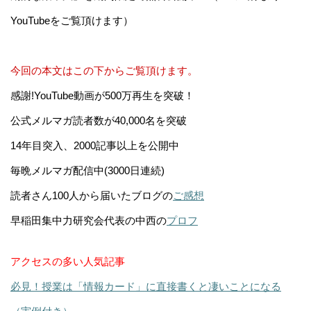
YouTubeをご覧頂けます）
今回の本文はこの下からご覧頂けます。
感謝!YouTube動画が500万再生を突破！
公式メルマガ読者数が40,000名を突破
14年目突入、2000記事以上を公開中
毎晩メルマガ配信中(3000日連続)
読者さん100人から届いたブログの
ご感想
早稲田集中力研究会代表の中西の
プロフ
アクセスの多い人気記事
必見！授業は「情報カード」に直接書くと凄いことになる