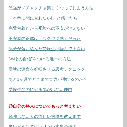
勉強がメチャクチャ楽しくなってしまう方法
「本番に間に合わない!」と感じたら
完璧主義だから受験への不安が消えない
不安感の正体は「ワクワク感」だった
気分が落ち込んだ受験生は読んで下さい
“本物の自信”をつける唯一の方法
受験の運命を好転させる思考テクニック
あと1ヶ月でどこまで実力が伸びるのか？
受験生なのにやる気が出ない理由
◎自分の将来についてもっと考えたい
勉強しない人の怖しい末路を教えます
テレビを観てはいけない本当の理由