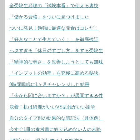
全受験生必聴の「試験本番」で使える裏技
「儲かる資格」をついに見つけました
ついに発見！勉強に最適な間食はコレだ！
「好きなことで生きていく！」を徹底検証
ヘタすぎる「休日のすごし方」をする受験生
「精神的な弱さ」を改善しようとしても無駄
「インプットの効率」を究極に高める秘訣
9時間睡眠に1ヶ月チャレンジした結果
「今から間に合いますか？」が愚問すぎる件
決着！机は綺麗がいいVS乱雑がいい論争
自分のタイプ別の効果的な暗記法（具体例）
今すぐ1冊の参考書に絞り込めない人の末路