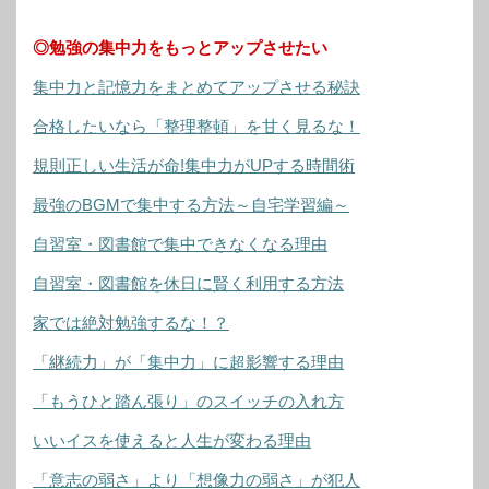
◎勉強の集中力をもっとアップさせたい
集中力と記憶力をまとめてアップさせる秘訣
合格したいなら「整理整頓」を甘く見るな！
規則正しい生活が命!集中力がUPする時間術
最強のBGMで集中する方法～自宅学習編～
自習室・図書館で集中できなくなる理由
自習室・図書館を休日に賢く利用する方法
家では絶対勉強するな！？
「継続力」が「集中力」に超影響する理由
「もうひと踏ん張り」のスイッチの入れ方
いいイスを使えると人生が変わる理由
「意志の弱さ」より「想像力の弱さ」が犯人