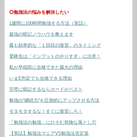
◎勉強法の悩みを解決したい
1週間に100時間勉強する方法（実話）
最強の暗記ノウハウを教えます
最も効率的な「１回目の復習」のタイミング
受験生は「インプットのやりすぎ」に注意！
私が早稲田に合格できた最大の理由
いまE判定でも合格できる理由
完璧に暗記するならカードがベスト
勉強の“継続力”を圧倒的にアップさせる方法
モタモタするな！すぐに復習しろ！
「勉強法の勉強」にひそむ危険な落とし穴
【実話】勉強法マニアVS勉強法否定派