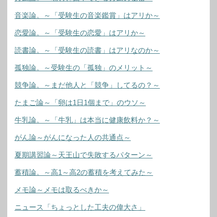
音楽論。～「受験生の音楽鑑賞」はアリか～
恋愛論。～「受験生の恋愛」はアリか～
読書論。～「受験生の読書」はアリなのか～
孤独論。～受験生の「孤独」のメリット～
競争論。～まだ他人と「競争」してるの？～
たまご論～「卵は1日1個まで」のウソ～
牛乳論。～「牛乳」は本当に健康飲料か？～
がん論～がんになった人の共通点～
夏期講習論～天王山で失敗するパターン～
蓄積論。～高1～高2の蓄積を考えてみた～
メモ論～メモは取るべきか～
ニュース「ちょっとした工夫の偉大さ」