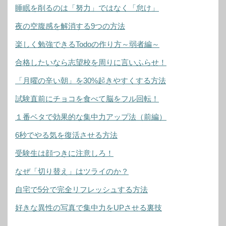
睡眠を削るのは「努力」ではなく「怠け」
夜の空腹感を解消する9つの方法
楽しく勉強できるTodoの作り方～弱者編～
合格したいなら志望校を周りに言いふらせ！
「月曜の辛い朝」を30%起きやすくする方法
試験直前にチョコを食べて脳をフル回転！
１番ベタで効果的な集中力アップ法（前編）
6秒でやる気を復活させる方法
受験生は顔つきに注意しろ！
なぜ「切り替え」はツライのか？
自宅で5分で完全リフレッシュする方法
好きな異性の写真で集中力をUPさせる裏技