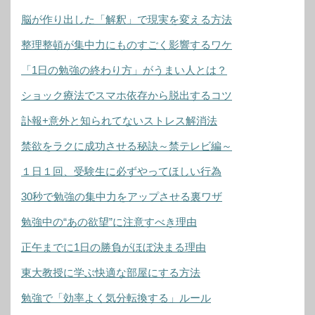
脳が作り出した「解釈」で現実を変える方法
整理整頓が集中力にものすごく影響するワケ
「1日の勉強の終わり方」がうまい人とは？
ショック療法でスマホ依存から脱出するコツ
訃報+意外と知られてないストレス解消法
禁欲をラクに成功させる秘訣～禁テレビ編～
１日１回、受験生に必ずやってほしい行為
30秒で勉強の集中力をアップさせる裏ワザ
勉強中の“あの欲望”に注意すべき理由
正午までに1日の勝負がほぼ決まる理由
東大教授に学ぶ快適な部屋にする方法
勉強で「効率よく気分転換する」ルール