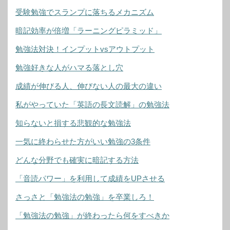
受験勉強でスランプに落ちるメカニズム
暗記効率が倍増「ラーニングピラミッド」
勉強法対決！インプットvsアウトプット
勉強好きな人がハマる落とし穴
成績が伸びる人、伸びない人の最大の違い
私がやっていた「英語の長文読解」の勉強法
知らないと損する悲観的な勉強法
一気に終わらせた方がいい勉強の3条件
どんな分野でも確実に暗記する方法
「音読パワー」を利用して成績をUPさせる
さっさと「勉強法の勉強」を卒業しろ！
「勉強法の勉強」が終わったら何をすべきか