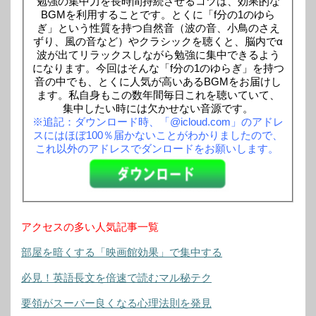
勉強の集中力を長時間持続させるコツは、効果的な
BGMを利用することです。とくに「f分の1のゆら
ぎ」という性質を持つ自然音（波の音、小鳥のさえ
ずり、風の音など）やクラシックを聴くと、脳内でα
波が出てリラックスしながら勉強に集中できるよう
になります。今回はそんな「f分の1のゆらぎ」を持つ
音の中でも、とくに人気が高いあるBGMをお届けし
ます。私自身もこの数年間毎日これを聴いていて、
集中したい時には欠かせない音源です。
※追記：ダウンロード時、「@icloud.com」のアドレ
スにはほぼ100％届かないことがわかりましたので、
これ以外のアドレスでダンロードをお願いします。
アクセスの多い人気記事一覧
部屋を暗くする「映画館効果」で集中する
必見！英語長文を倍速で読むマル秘テク
要領がスーパー良くなる心理法則を発見