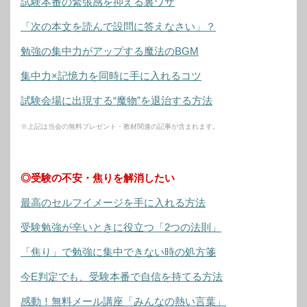
試験本番の緊張感を抑える裏ワザ
「次の本文を読んで設問に答えなさい」？
勉強の集中力がアップする魔法のBGM
集中力×記憶力を同時に手に入れるコツ
試験会場に出現する“魔物”を退治する方法
※上記は当会の無料プレゼント・教材関連の記事が含まれます。
◎受験の不安・焦りを解消したい
最高のセルフイメージを手に入れる方法
受験勉強が辛いときに役立つ「2つの法則」
「焦り」で勉強に集中できない時の処方箋
今E判定でも、受験本番で自信を持てる方法
感動！無料メール講座「みんなの熱い言葉」