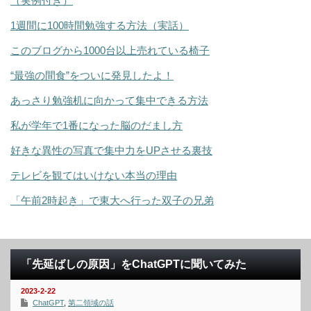
（実例付き）
1週間に100時間勉強する方法（実話）
このブログから1000台以上売れている椅子
“最強の間食”をついに発見したよ！
あっさり勉強机に向かって集中できる方法
私が学年で1番になった脳のだまし方
好きな異性の写真で集中力をUPさせる裏技
テレビを観てはいけない本当の理由
「午前2時起き」で東大へ行った双子の兄弟
「先延ばしの原因」をChatGPTに聞いてみた
2023-2-22
ChatGPT
,
第二領域の話