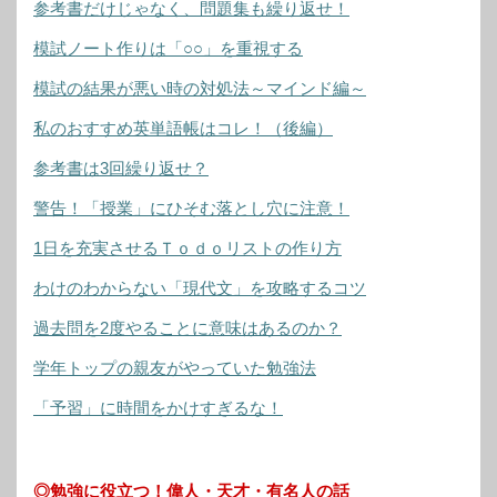
参考書だけじゃなく、問題集も繰り返せ！
模試ノート作りは「○○」を重視する
模試の結果が悪い時の対処法～マインド編～
私のおすすめ英単語帳はコレ！（後編）
参考書は3回繰り返せ？
警告！「授業」にひそむ落とし穴に注意！
1日を充実させるＴｏｄｏリストの作り方
わけのわからない「現代文」を攻略するコツ
過去問を2度やることに意味はあるのか？
学年トップの親友がやっていた勉強法
「予習」に時間をかけすぎるな！
◎勉強に役立つ！偉人・天才・有名人の話