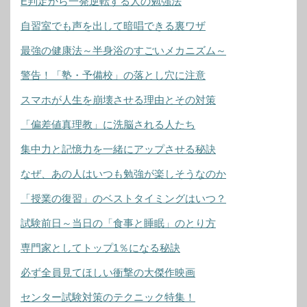
E判定から一発逆転する人の勉強法
自習室でも声を出して暗唱できる裏ワザ
最強の健康法～半身浴のすごいメカニズム～
警告！「塾・予備校」の落とし穴に注意
スマホが人生を崩壊させる理由とその対策
「偏差値真理教」に洗脳される人たち
集中力と記憶力を一緒にアップさせる秘訣
なぜ、あの人はいつも勉強が楽しそうなのか
「授業の復習」のベストタイミングはいつ？
試験前日～当日の「食事と睡眠」のとり方
専門家としてトップ1％になる秘訣
必ず全員見てほしい衝撃の大傑作映画
センター試験対策のテクニック特集！