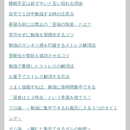
睡眠不足は超ダサいと言い切れる理由
自宅で１日中勉強する時の注意点
夜寝る前には禁止の「至福の快楽」とは？
苦労せずに勉強を習慣化するコツ
勉強のマンネリ感を打破するストレス解消法
受験生が禁欲を成功させるコツ
勉強で蓄積したストレスの解消法
お菓子でストレス解消する方法
うまく仮眠すれば、勉強に長時間集中できる
「昼食は１２時台」という常識を捨てろ！
フロ論。～勉強に集中できるお風呂に入る３つのタイミ
ング～
ガム論。～噛むと集中できるガムの秘密～