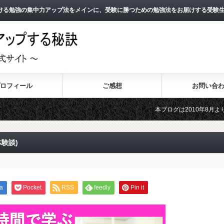
ける勉強の集中力アップ法をメインに、受験に勝つための勉強法をお届けする受験
ロフィール
ご感想
お問い合
本ブログは2010年8月よりスタートし、
2011年3月よりスタートした無料メール
験談)
a
Pocket
RSS
feedly
Pin it