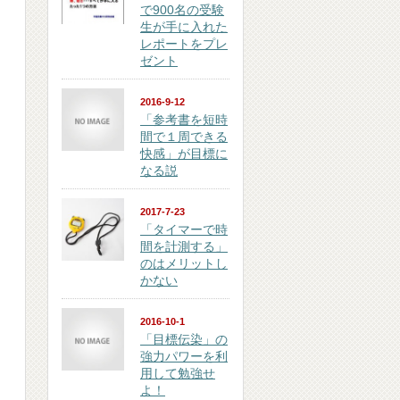
で900名の受験
生が手に入れた
レポートをプレ
ゼント
2016-9-12
「参考書を短時
間で１周できる
快感」が目標に
なる説
2017-7-23
「タイマーで時
間を計測する」
のはメリットし
かない
2016-10-1
「目標伝染」の
強力パワーを利
用して勉強せ
よ！