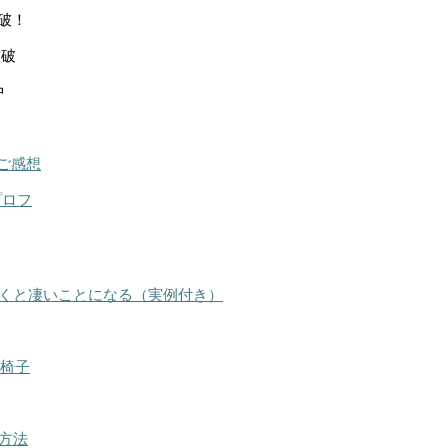
突破！
突破
中
ご感想
プロフ
くと凄いことになる（実例付き）
る椅子
方法