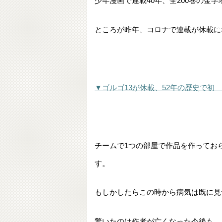
少年漫画で連載40年、全200巻の金
ところが昨年、コロナで連載が休載に
▼ゴルゴ13が休載、52年の歴史で初 
チームで1つの部屋で作品を作ってお
す。
もしかしたらこの時から病気は既に見
驚いたのは作者が亡くなった今後も、