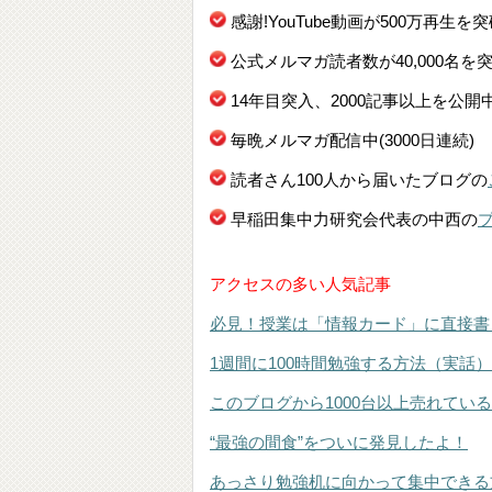
感謝!YouTube動画が500万再生を
公式メルマガ読者数が40,000名を
14年目突入、2000記事以上を公開
毎晩メルマガ配信中(3000日連続)
読者さん100人から届いたブログの
早稲田集中力研究会代表の中西の
アクセスの多い人気記事
必見！授業は「情報カード」に直接書
1週間に100時間勉強する方法（実話）
このブログから1000台以上売れてい
“最強の間食”をついに発見したよ！
あっさり勉強机に向かって集中できる