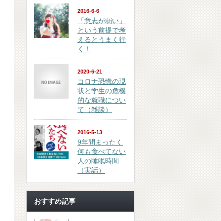
2016-6-6
「意志が弱い」
という前提で考
えるとうまく行
く！
2020-6-21
コロナ恐慌の現
状と学生の危機
的な就職につい
て（雑談）
2016-5-13
9年間まったく
何も食べてない
ま
人の睡眠時間
（実話）
おすすめ記事