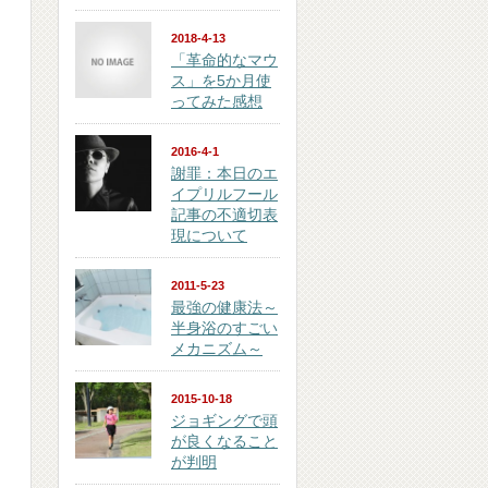
2018-4-13
「革命的なマウ
ス」を5か月使
ってみた感想
2016-4-1
謝罪：本日のエ
イプリルフール
記事の不適切表
現について
2011-5-23
最強の健康法～
半身浴のすごい
メカニズム～
2015-10-18
ジョギングで頭
が良くなること
が判明