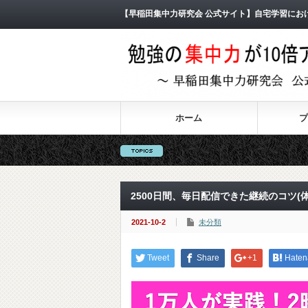
【早稲田集中力研究会 公式サイト】自宅学習にお
ホーム
プ
2500日間、毎日配信できた継続のコツ(体
2021-10-2
未分類
Tweet
Share
+1
Haten