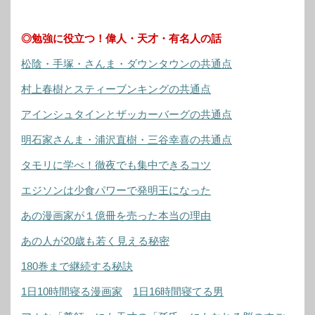
◎勉強に役立つ！偉人・天才・有名人の話
松陰・手塚・さんま・ダウンタウンの共通点
村上春樹とスティーブンキングの共通点
アインシュタインとザッカーバーグの共通点
明石家さんま・浦沢直樹・三谷幸喜の共通点
タモリに学べ！徹夜でも集中できるコツ
エジソンは少食パワーで発明王になった
あの漫画家が１億冊を売った本当の理由
あの人が20歳も若く見える秘密
180巻まで継続する秘訣
1日10時間寝る漫画家
1日16時間寝てる男