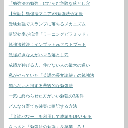
「勉強法の勉強」にひそむ危険な落とし穴
【実話】勉強法マニアVS勉強法否定派
受験勉強でスランプに落ちるメカニズム
暗記効率が倍増「ラーニングピラミッド」
勉強法対決！インプットvsアウトプット
勉強好きな人がハマる落とし穴
成績が伸びる人、伸びない人の最大の違い
私がやっていた「英語の長文読解」の勉強法
知らないと損する悲観的な勉強法
一気に終わらせた方がいい勉強の3条件
どんな分野でも確実に暗記する方法
「音読パワー」を利用して成績をUPさせる
さっさと「勉強法の勉強」を卒業しろ！