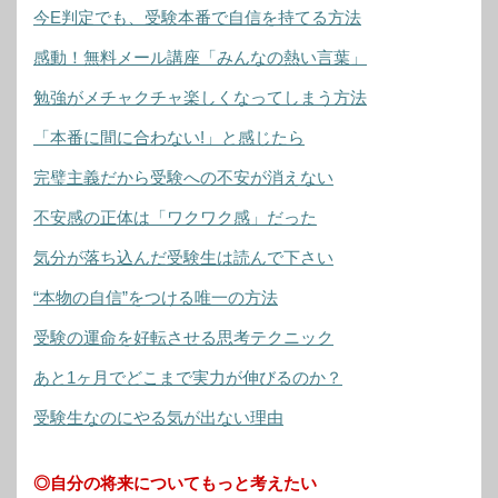
今E判定でも、受験本番で自信を持てる方法
感動！無料メール講座「みんなの熱い言葉」
勉強がメチャクチャ楽しくなってしまう方法
「本番に間に合わない!」と感じたら
完璧主義だから受験への不安が消えない
不安感の正体は「ワクワク感」だった
気分が落ち込んだ受験生は読んで下さい
“本物の自信”をつける唯一の方法
受験の運命を好転させる思考テクニック
あと1ヶ月でどこまで実力が伸びるのか？
受験生なのにやる気が出ない理由
◎自分の将来についてもっと考えたい