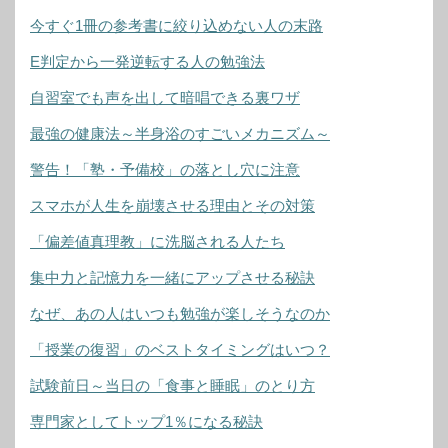
今すぐ1冊の参考書に絞り込めない人の末路
E判定から一発逆転する人の勉強法
自習室でも声を出して暗唱できる裏ワザ
最強の健康法～半身浴のすごいメカニズム～
警告！「塾・予備校」の落とし穴に注意
スマホが人生を崩壊させる理由とその対策
「偏差値真理教」に洗脳される人たち
集中力と記憶力を一緒にアップさせる秘訣
なぜ、あの人はいつも勉強が楽しそうなのか
「授業の復習」のベストタイミングはいつ？
試験前日～当日の「食事と睡眠」のとり方
専門家としてトップ1％になる秘訣