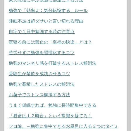
勉強で「効率よく気分転換する」ルール
睡眠不足は超ダサいと言い切れる理由
自宅で１日中勉強する時の注意点
夜寝る前には禁止の「至福の快楽」とは？
苦労せずに勉強を習慣化するコツ
勉強のマンネリ感を打破するストレス解消法
受験生が禁欲を成功させるコツ
勉強で蓄積したストレスの解消法
お菓子でストレス解消する方法
うまく仮眠すれば、勉強に長時間集中できる
「昼食は１２時台」という常識を捨てろ！
フロ論。～勉強に集中できるお風呂に入る３つのタイミ