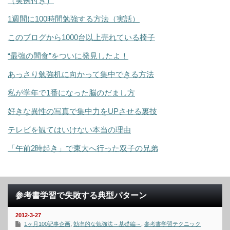
（実例付き）
1週間に100時間勉強する方法（実話）
このブログから1000台以上売れている椅子
“最強の間食”をついに発見したよ！
あっさり勉強机に向かって集中できる方法
私が学年で1番になった脳のだまし方
好きな異性の写真で集中力をUPさせる裏技
テレビを観てはいけない本当の理由
「午前2時起き」で東大へ行った双子の兄弟
参考書学習で失敗する典型パターン
2012-3-27
1ヶ月100記事企画
,
効率的な勉強法～基礎編～
,
参考書学習テクニック