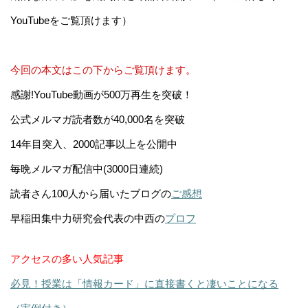
YouTubeをご覧頂けます）
今回の本文はこの下からご覧頂けます。
感謝!YouTube動画が500万再生を突破！
公式メルマガ読者数が40,000名を突破
14年目突入、2000記事以上を公開中
毎晩メルマガ配信中(3000日連続)
読者さん100人から届いたブログの
ご感想
早稲田集中力研究会代表の中西の
プロフ
アクセスの多い人気記事
必見！授業は「情報カード」に直接書くと凄いことになる