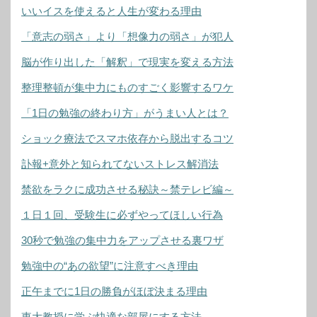
いいイスを使えると人生が変わる理由
「意志の弱さ」より「想像力の弱さ」が犯人
脳が作り出した「解釈」で現実を変える方法
整理整頓が集中力にものすごく影響するワケ
「1日の勉強の終わり方」がうまい人とは？
ショック療法でスマホ依存から脱出するコツ
訃報+意外と知られてないストレス解消法
禁欲をラクに成功させる秘訣～禁テレビ編～
１日１回、受験生に必ずやってほしい行為
30秒で勉強の集中力をアップさせる裏ワザ
勉強中の“あの欲望”に注意すべき理由
正午までに1日の勝負がほぼ決まる理由
東大教授に学ぶ快適な部屋にする方法