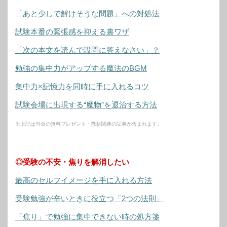
「あと少しで解けそうな問題」への対処法
試験本番の緊張感を抑える裏ワザ
「次の本文を読んで設問に答えなさい」？
勉強の集中力がアップする魔法のBGM
集中力×記憶力を同時に手に入れるコツ
試験会場に出現する“魔物”を退治する方法
※上記は当会の無料プレゼント・教材関連の記事が含まれます。
◎受験の不安・焦りを解消したい
最高のセルフイメージを手に入れる方法
受験勉強が辛いときに役立つ「2つの法則」
「焦り」で勉強に集中できない時の処方箋