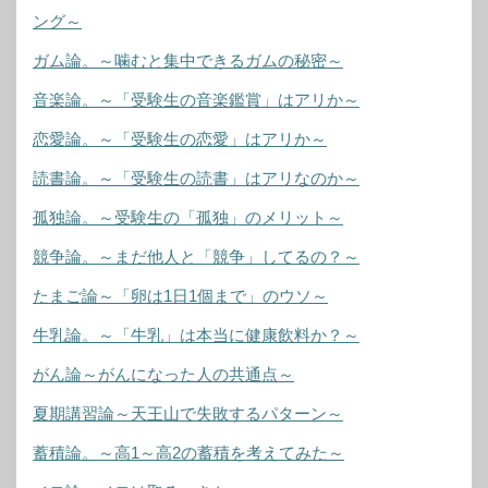
ング～
ガム論。～噛むと集中できるガムの秘密～
音楽論。～「受験生の音楽鑑賞」はアリか～
恋愛論。～「受験生の恋愛」はアリか～
読書論。～「受験生の読書」はアリなのか～
孤独論。～受験生の「孤独」のメリット～
競争論。～まだ他人と「競争」してるの？～
たまご論～「卵は1日1個まで」のウソ～
牛乳論。～「牛乳」は本当に健康飲料か？～
がん論～がんになった人の共通点～
夏期講習論～天王山で失敗するパターン～
蓄積論。～高1～高2の蓄積を考えてみた～