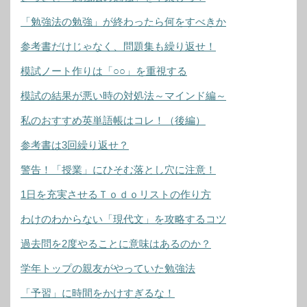
「勉強法の勉強」が終わったら何をすべきか
参考書だけじゃなく、問題集も繰り返せ！
模試ノート作りは「○○」を重視する
模試の結果が悪い時の対処法～マインド編～
私のおすすめ英単語帳はコレ！（後編）
参考書は3回繰り返せ？
警告！「授業」にひそむ落とし穴に注意！
1日を充実させるＴｏｄｏリストの作り方
わけのわからない「現代文」を攻略するコツ
過去問を2度やることに意味はあるのか？
学年トップの親友がやっていた勉強法
「予習」に時間をかけすぎるな！