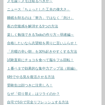
メモ論～メモは取るべきか～
ニュース「ちょっとした工夫の偉大さ」
睡眠を削るのは「努力」ではなく「怠け」
夜の空腹感を解消する9つの方法
楽しく勉強できるTodoの作り方～弱者編～
合格したいなら志望校を周りに言いふらせ！
「月曜の辛い朝」を30%起きやすくする方法
試験直前にチョコを食べて脳をフル回転！
１番ベタで効果的な集中力アップ法（前編）
6秒でやる気を復活させる方法
受験生は顔つきに注意しろ！
なぜ「切り替え」はツライのか？
自宅で5分で完全リフレッシュする方法