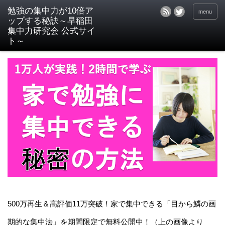
menu
500万再生＆高評価11万突破！家で集中できる「目から鱗の画
期的な集中法」を期間限定で無料公開中！（上の画像より