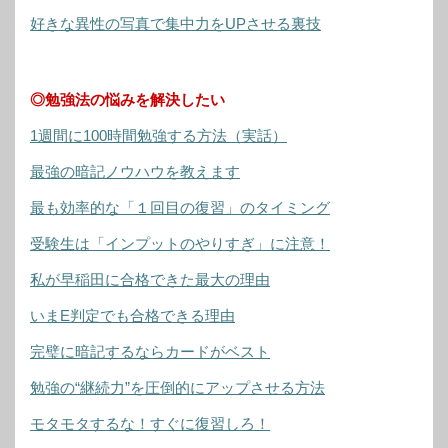
好きな異性の写真で集中力をUPさせる裏技
◎勉強法の悩みを解決したい
1週間に100時間勉強する方法（実話）
最強の暗記ノウハウを教えます
最も効率的な「１回目の復習」のタイミング
受験生は「インプットのやりすぎ」に注意！
私が早稲田に合格できた最大の理由
いまE判定でも合格できる理由
完璧に暗記するならカードがベスト
勉強の“継続力”を圧倒的にアップさせる方法
モタモタするな！すぐに復習しろ！