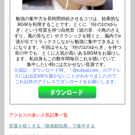
勉強の集中力を長時間持続させるコツは、効果的な
BGMを利用することです。とくに「f分の1のゆら
ぎ」という性質を持つ自然音（波の音、小鳥のさえ
ずり、風の音など）やクラシックを聴くと、脳内でα
波が出てリラックスしながら勉強に集中できるよう
になります。今回はそんな「f分の1のゆらぎ」を持つ
音の中でも、とくに人気が高いあるBGMをお届けし
ます。私自身もこの数年間毎日これを聴いていて、
集中したい時には欠かせない音源です。
※追記：ダウンロード時、「@icloud.com」のアドレ
スにはほぼ100％届かないことがわかりましたので、
これ以外のアドレスでダンロードをお願いします。
アクセスの多い人気記事一覧
部屋を暗くする「映画館効果」で集中する