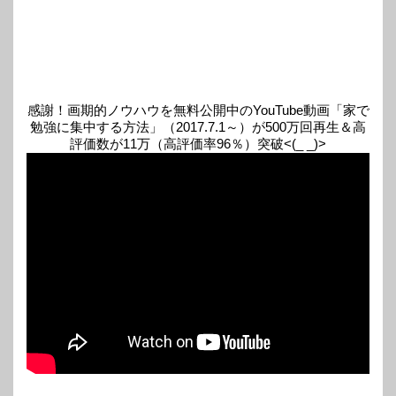
感謝！画期的ノウハウを無料公開中のYouTube動画「家で
勉強に集中する方法」（2017.7.1～）が500万回再生＆高
評価数が11万（高評価率96％）突破<(_ _)>