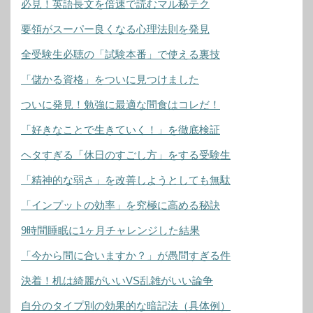
必見！英語長文を倍速で読むマル秘テク
要領がスーパー良くなる心理法則を発見
全受験生必聴の「試験本番」で使える裏技
「儲かる資格」をついに見つけました
ついに発見！勉強に最適な間食はコレだ！
「好きなことで生きていく！」を徹底検証
ヘタすぎる「休日のすごし方」をする受験生
「精神的な弱さ」を改善しようとしても無駄
「インプットの効率」を究極に高める秘訣
9時間睡眠に1ヶ月チャレンジした結果
「今から間に合いますか？」が愚問すぎる件
決着！机は綺麗がいいVS乱雑がいい論争
自分のタイプ別の効果的な暗記法（具体例）