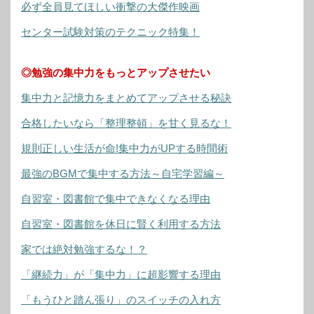
必ず全員見てほしい衝撃の大傑作映画
センター試験対策のテクニック特集！
◎勉強の集中力をもっとアップさせたい
集中力と記憶力をまとめてアップさせる秘訣
合格したいなら「整理整頓」を甘く見るな！
規則正しい生活が命!集中力がUPする時間術
最強のBGMで集中する方法～自宅学習編～
自習室・図書館で集中できなくなる理由
自習室・図書館を休日に賢く利用する方法
家では絶対勉強するな！？
「継続力」が「集中力」に超影響する理由
「もうひと踏ん張り」のスイッチの入れ方