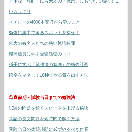
アホな「尊師」にも天才の「孫氏」にもなれる脳のすご
いカラクリ
イチローの4000本安打から学ぶこと
勉強に集中できるスポットを探せ！
東大の有名人たちの熱い勉強時間
織田信長に学ぶ受験勉強のコツ
孫子に学ぶ「勉強法の勉強」の勉強計画
悟空をマネして10秒でやる気を出す方法
◎直前期～試験当日までの勉強法
試験の問題を解くスピードを上げる秘訣
英語の長文問題を短時間で解く方法
受験当日の休憩時間に必ずやるべき作業