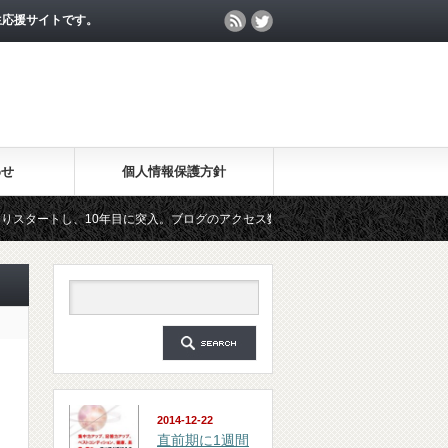
生応援サイトです。
わせ
個人情報保護方針
し、10年目に突入。ブログのアクセス数が月間25万PV、公開記事数が2000記事を
ールマガジン「勉強の集中力が10倍アップする秘訣」は、2018年6月に総読者数が4万
2014-12-22
直前期に1週間