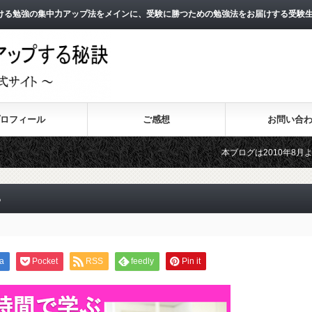
ける勉強の集中力アップ法をメインに、受験に勝つための勉強法をお届けする受験
ロフィール
ご感想
お問い合
本ブログは2010年8月よりスタート
2011年3月よりスタートした無料メ
る
a
Pocket
RSS
feedly
Pin it