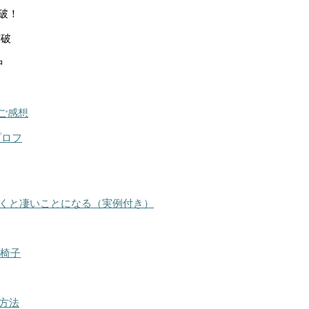
突破！
突破
中
ご感想
プロフ
くと凄いことになる（実例付き）
る椅子
方法