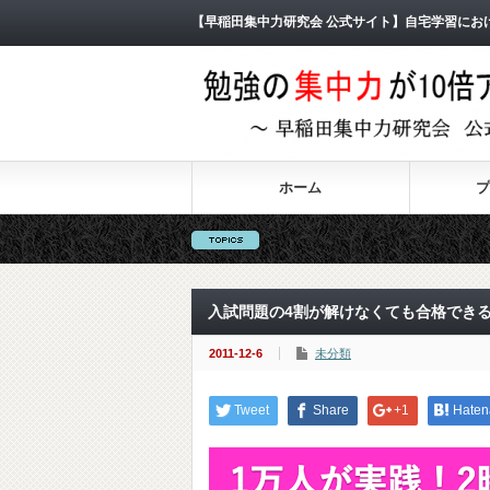
【早稲田集中力研究会 公式サイト】自宅学習にお
ホーム
プ
入試問題の4割が解けなくても合格でき
2011-12-6
未分類
Tweet
Share
+1
Haten