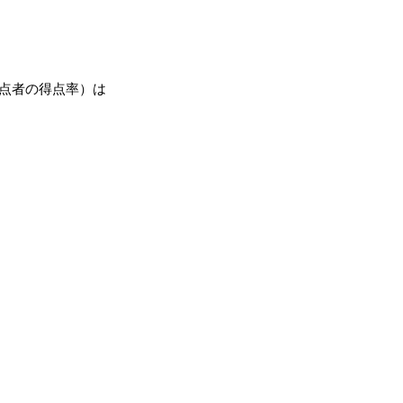
点者の得点率）は
】