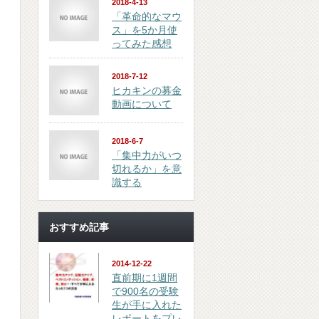
2018-4-13
「革命的なマウ
ス」を5か月使
ってみた感想
2018-7-12
ヒカキンの募金
動画について
2018-6-7
「集中力がいつ
切れるか」を意
識する
おすすめ記事
2014-12-22
直前期に1週間
で900名の受験
生が手に入れた
レポートをプレ