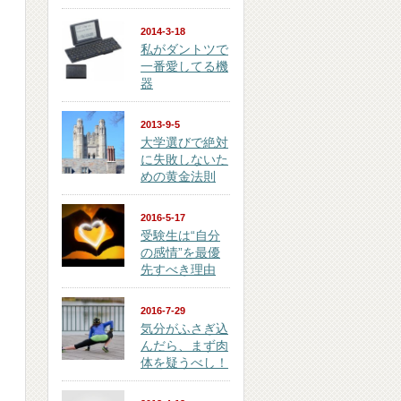
2014-3-18
私がダントツで
一番愛してる機
器
2013-9-5
大学選びで絶対
に失敗しないた
めの黄金法則
2016-5-17
受験生は“自分
の感情”を最優
先すべき理由
2016-7-29
気分がふさぎ込
んだら、まず肉
体を疑うべし！