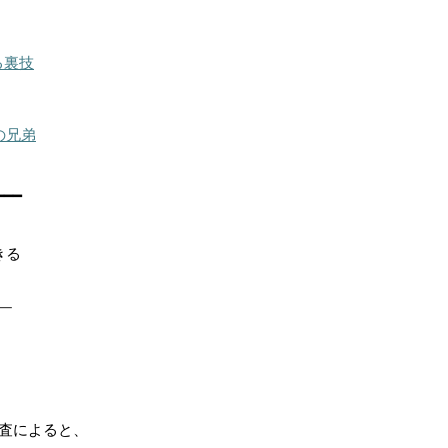
る裏技
の兄弟
━━━
きる
￣
査によると、