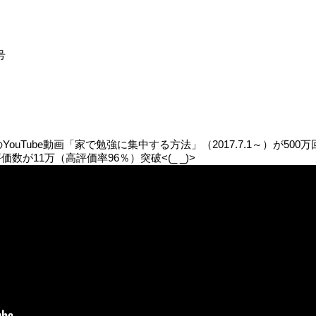
号
uTube動画「家で勉強に集中する方法」（2017.7.1～）が500万
数が11万（高評価率96％）突破<(_ _)>