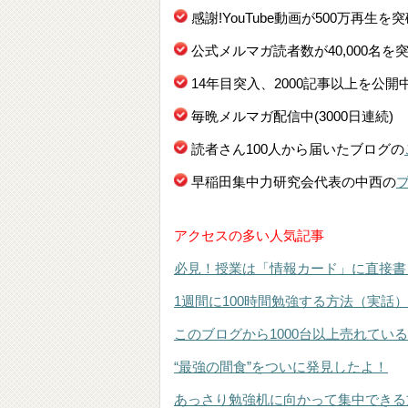
感謝!YouTube動画が500万再生を
公式メルマガ読者数が40,000名を
14年目突入、2000記事以上を公開
毎晩メルマガ配信中(3000日連続)
読者さん100人から届いたブログの
早稲田集中力研究会代表の中西の
アクセスの多い人気記事
必見！授業は「情報カード」に直接書
1週間に100時間勉強する方法（実話）
このブログから1000台以上売れてい
“最強の間食”をついに発見したよ！
あっさり勉強机に向かって集中できる