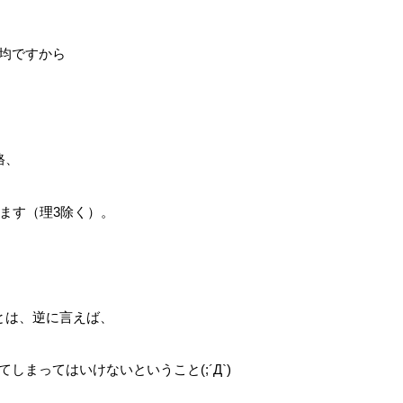
均ですから
格、
ます（理3除く）。
とは、逆に言えば、
まってはいけないということ(;´Д`)