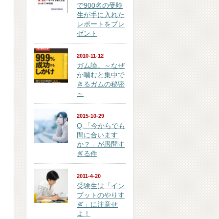
で900名の受験
生が手に入れた
レポートをプレ
ゼント
2010-11-12
ガム論。～なぜ
か噛むと集中で
きるガムの秘密
～
2015-10-29
Q,「今からでも
間に合います
か？」が愚問す
ぎる件
2011-4-20
受験生は「イン
プットのやりす
ぎ」に注意せ
よ！