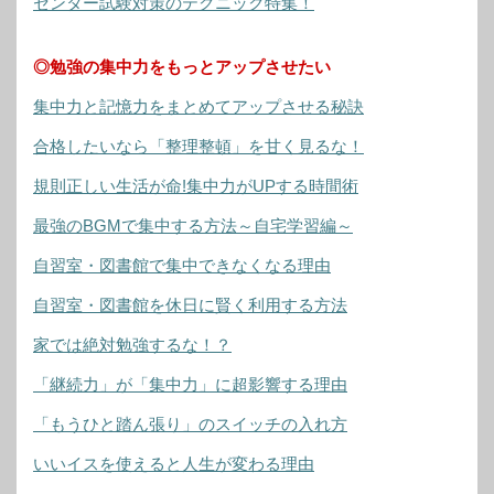
センター試験対策のテクニック特集！
◎勉強の集中力をもっとアップさせたい
集中力と記憶力をまとめてアップさせる秘訣
合格したいなら「整理整頓」を甘く見るな！
規則正しい生活が命!集中力がUPする時間術
最強のBGMで集中する方法～自宅学習編～
自習室・図書館で集中できなくなる理由
自習室・図書館を休日に賢く利用する方法
家では絶対勉強するな！？
「継続力」が「集中力」に超影響する理由
「もうひと踏ん張り」のスイッチの入れ方
いいイスを使えると人生が変わる理由