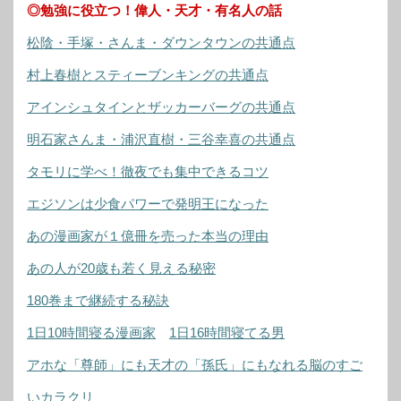
◎勉強に役立つ！偉人・天才・有名人の話
松陰・手塚・さんま・ダウンタウンの共通点
村上春樹とスティーブンキングの共通点
アインシュタインとザッカーバーグの共通点
明石家さんま・浦沢直樹・三谷幸喜の共通点
タモリに学べ！徹夜でも集中できるコツ
エジソンは少食パワーで発明王になった
あの漫画家が１億冊を売った本当の理由
あの人が20歳も若く見える秘密
180巻まで継続する秘訣
1日10時間寝る漫画家
1日16時間寝てる男
アホな「尊師」にも天才の「孫氏」にもなれる脳のすご
いカラクリ