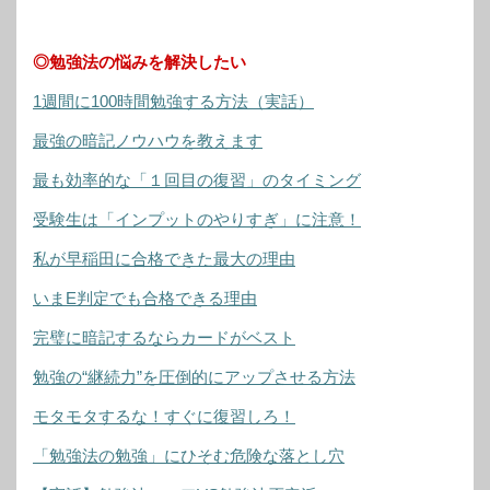
◎勉強法の悩みを解決したい
1週間に100時間勉強する方法（実話）
最強の暗記ノウハウを教えます
最も効率的な「１回目の復習」のタイミング
受験生は「インプットのやりすぎ」に注意！
私が早稲田に合格できた最大の理由
いまE判定でも合格できる理由
完璧に暗記するならカードがベスト
勉強の“継続力”を圧倒的にアップさせる方法
モタモタするな！すぐに復習しろ！
「勉強法の勉強」にひそむ危険な落とし穴