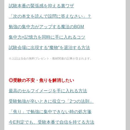
試験本番の緊張感を抑える裏ワザ
「次の本文を読んで設問に答えなさい」？
勉強の集中力がアップする魔法のBGM
集中力×記憶力を同時に手に入れるコツ
試験会場に出現する“魔物”を退治する方法
※上記は当会の無料プレゼント・教材関連の記事が含まれます。
◎受験の不安・焦りを解消したい
最高のセルフイメージを手に入れる方法
受験勉強が辛いときに役立つ「2つの法則」
「焦り」で勉強に集中できない時の処方箋
今E判定でも、受験本番で自信を持てる方法