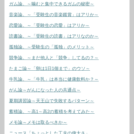
ガム論。～噛むと集中できるガムの秘密～
音楽論。～「受験生の音楽鑑賞」はアリか～
恋愛論。～「受験生の恋愛」はアリか～
読書論。～「受験生の読書」はアリなのか～
孤独論。～受験生の「孤独」のメリット～
競争論。～まだ他人と「競争」してるの？～
たまご論～「卵は1日1個まで」のウソ～
牛乳論。～「牛乳」は本当に健康飲料か？～
がん論～がんになった人の共通点～
夏期講習論～天王山で失敗するパターン～
蓄積論。～高1～高2の蓄積を考えてみた～
メモ論～メモは取るべきか～
ニュース「ちょっとした工夫の偉大さ」