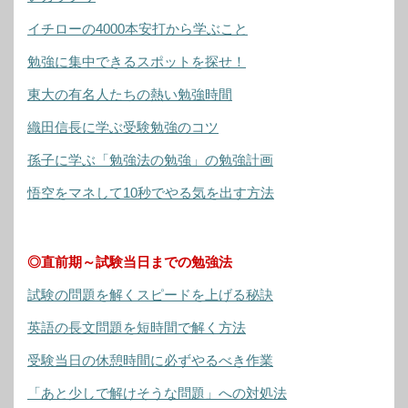
イチローの4000本安打から学ぶこと
勉強に集中できるスポットを探せ！
東大の有名人たちの熱い勉強時間
織田信長に学ぶ受験勉強のコツ
孫子に学ぶ「勉強法の勉強」の勉強計画
悟空をマネして10秒でやる気を出す方法
◎直前期～試験当日までの勉強法
試験の問題を解くスピードを上げる秘訣
英語の長文問題を短時間で解く方法
受験当日の休憩時間に必ずやるべき作業
「あと少しで解けそうな問題」への対処法