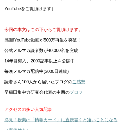
YouTubeをご覧頂けます）
今回の本文はこの下からご覧頂けます。
感謝!YouTube動画が500万再生を突破！
公式メルマガ読者数が40,000名を突破
14年目突入、2000記事以上を公開中
毎晩メルマガ配信中(3000日連続)
読者さん100人から届いたブログの
ご感想
早稲田集中力研究会代表の中西の
プロフ
アクセスの多い人気記事
必見！授業は「情報カード」に直接書くと凄いことになる