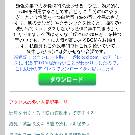
勉強の集中力を長時間持続させるコツは、効果的な
BGMを利用することです。とくに「f分の1のゆら
ぎ」という性質を持つ自然音（波の音、小鳥のさえ
ずり、風の音など）やクラシックを聴くと、脳内でα
波が出てリラックスしながら勉強に集中できるよう
になります。今回はそんな「f分の1のゆらぎ」を持つ
音の中でも、とくに人気が高いあるBGMをお届けし
ます。私自身もこの数年間毎日これを聴いていて、
集中したい時には欠かせない音源です。
※追記：ダウンロード時、「@icloud.com」のアドレ
スにはほぼ100％届かないことがわかりましたので、
これ以外のアドレスでダンロードをお願いします。
アクセスの多い人気記事一覧
部屋を暗くする「映画館効果」で集中する
必見！英語長文を倍速で読むマル秘テク
要領がスーパー良くなる心理法則を発見