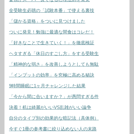
全受験生必聴の「試験本番」で使える裏技
「儲かる資格」をついに見つけました
ついに発見！勉強に最適な間食はコレだ！
「好きなことで生きていく！」を徹底検証
ヘタすぎる「休日のすごし方」をする受験生
「精神的な弱さ」を改善しようとしても無駄
「インプットの効率」を究極に高める秘訣
9時間睡眠に1ヶ月チャレンジした結果
「今から間に合いますか？」が愚問すぎる件
決着！机は綺麗がいいVS乱雑がいい論争
自分のタイプ別の効果的な暗記法（具体例）
今すぐ1冊の参考書に絞り込めない人の末路