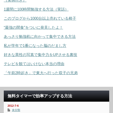
（実例付き）
1週間に100時間勉強する方法（実話）
このブログから1000台以上売れている椅子
“最強の間食”をついに発見したよ！
あっさり勉強机に向かって集中できる方法
私が学年で1番になった脳のだまし方
好きな異性の写真で集中力をUPさせる裏技
テレビを観てはいけない本当の理由
「午前2時起き」で東大へ行った双子の兄弟
無料タイマーで効率アップする方法
2012-7-6
未分類