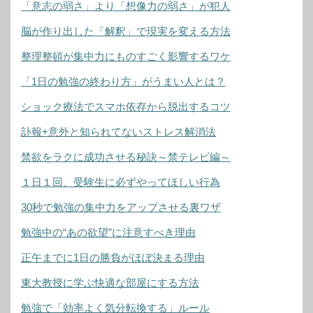
「意志の弱さ」より「想像力の弱さ」が犯人
脳が作り出した「解釈」で現実を変える方法
整理整頓が集中力にものすごく影響するワケ
「1日の勉強の終わり方」がうまい人とは？
ショック療法でスマホ依存から脱出するコツ
訃報+意外と知られてないストレス解消法
禁欲をラクに成功させる秘訣～禁テレビ編～
１日１回、受験生に必ずやってほしい行為
30秒で勉強の集中力をアップさせる裏ワザ
勉強中の“あの欲望”に注意すべき理由
正午までに1日の勝負がほぼ決まる理由
東大教授に学ぶ快適な部屋にする方法
勉強で「効率よく気分転換する」ルール