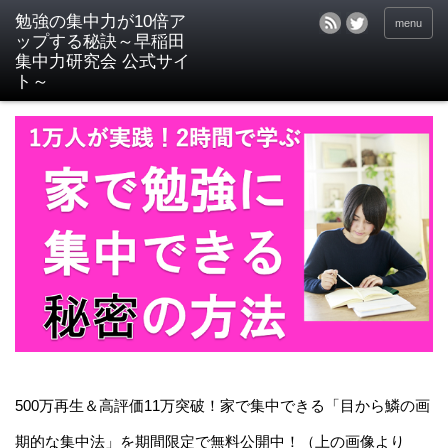
menu
500万再生＆高評価11万突破！家で集中できる「目から鱗の画
期的な集中法」を期間限定で無料公開中！（上の画像より