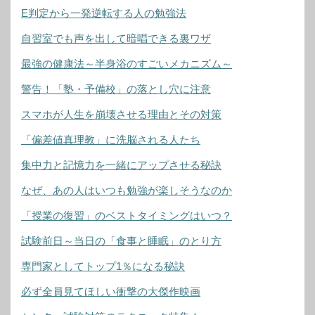
E判定から一発逆転する人の勉強法
自習室でも声を出して暗唱できる裏ワザ
最強の健康法～半身浴のすごいメカニズム～
警告！「塾・予備校」の落とし穴に注意
スマホが人生を崩壊させる理由とその対策
「偏差値真理教」に洗脳される人たち
集中力と記憶力を一緒にアップさせる秘訣
なぜ、あの人はいつも勉強が楽しそうなのか
「授業の復習」のベストタイミングはいつ？
試験前日～当日の「食事と睡眠」のとり方
専門家としてトップ1％になる秘訣
必ず全員見てほしい衝撃の大傑作映画