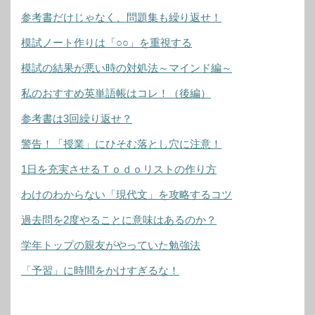
参考書だけじゃなく、問題集も繰り返せ！
模試ノート作りは「○○」を重視する
模試の結果が悪い時の対処法～マインド編～
私のおすすめ英単語帳はコレ！（後編）
参考書は3回繰り返せ？
警告！「授業」にひそむ落とし穴に注意！
1日を充実させるＴｏｄｏリストの作り方
わけのわからない「現代文」を攻略するコツ
過去問を2度やることに意味はあるのか？
学年トップの親友がやっていた勉強法
「予習」に時間をかけすぎるな！