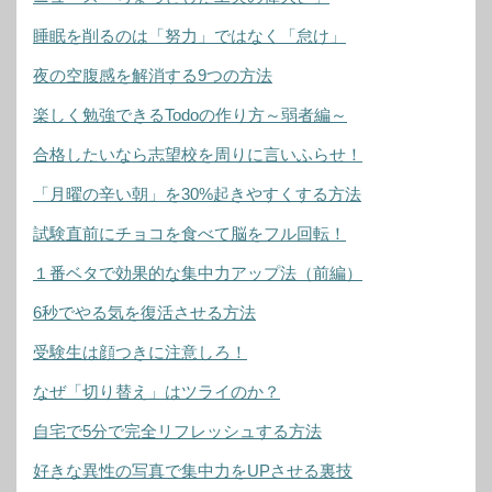
睡眠を削るのは「努力」ではなく「怠け」
夜の空腹感を解消する9つの方法
楽しく勉強できるTodoの作り方～弱者編～
合格したいなら志望校を周りに言いふらせ！
「月曜の辛い朝」を30%起きやすくする方法
試験直前にチョコを食べて脳をフル回転！
１番ベタで効果的な集中力アップ法（前編）
6秒でやる気を復活させる方法
受験生は顔つきに注意しろ！
なぜ「切り替え」はツライのか？
自宅で5分で完全リフレッシュする方法
好きな異性の写真で集中力をUPさせる裏技