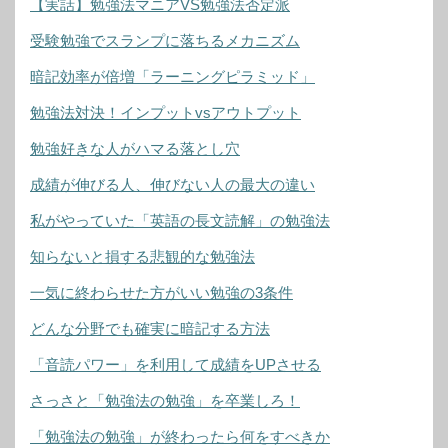
【実話】勉強法マニアVS勉強法否定派
受験勉強でスランプに落ちるメカニズム
暗記効率が倍増「ラーニングピラミッド」
勉強法対決！インプットvsアウトプット
勉強好きな人がハマる落とし穴
成績が伸びる人、伸びない人の最大の違い
私がやっていた「英語の長文読解」の勉強法
知らないと損する悲観的な勉強法
一気に終わらせた方がいい勉強の3条件
どんな分野でも確実に暗記する方法
「音読パワー」を利用して成績をUPさせる
さっさと「勉強法の勉強」を卒業しろ！
「勉強法の勉強」が終わったら何をすべきか