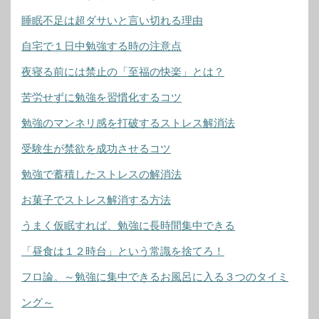
睡眠不足は超ダサいと言い切れる理由
自宅で１日中勉強する時の注意点
夜寝る前には禁止の「至福の快楽」とは？
苦労せずに勉強を習慣化するコツ
勉強のマンネリ感を打破するストレス解消法
受験生が禁欲を成功させるコツ
勉強で蓄積したストレスの解消法
お菓子でストレス解消する方法
うまく仮眠すれば、勉強に長時間集中できる
「昼食は１２時台」という常識を捨てろ！
フロ論。～勉強に集中できるお風呂に入る３つのタイミ
ング～