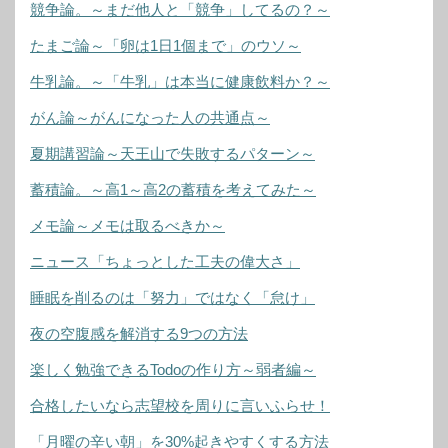
競争論。～まだ他人と「競争」してるの？～
たまご論～「卵は1日1個まで」のウソ～
牛乳論。～「牛乳」は本当に健康飲料か？～
がん論～がんになった人の共通点～
夏期講習論～天王山で失敗するパターン～
蓄積論。～高1～高2の蓄積を考えてみた～
メモ論～メモは取るべきか～
ニュース「ちょっとした工夫の偉大さ」
睡眠を削るのは「努力」ではなく「怠け」
夜の空腹感を解消する9つの方法
楽しく勉強できるTodoの作り方～弱者編～
合格したいなら志望校を周りに言いふらせ！
「月曜の辛い朝」を30%起きやすくする方法