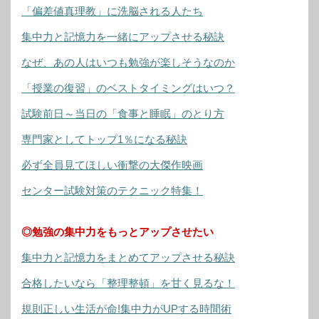
「偏差値真理教」に洗脳される人たち
集中力と記憶力を一緒にアップさせる秘訣
なぜ、あの人はいつも勉強が楽しそうなのか
「授業の復習」のベストタイミングはいつ？
試験前日～当日の「食事と睡眠」のとり方
専門家としてトップ1％になる秘訣
必ず全員見てほしい衝撃の大傑作映画
センター試験対策のテクニック特集！
◎勉強の集中力をもっとアップさせたい
集中力と記憶力をまとめてアップさせる秘訣
合格したいなら「整理整頓」を甘く見るな！
規則正しい生活が命!集中力がUPする時間術