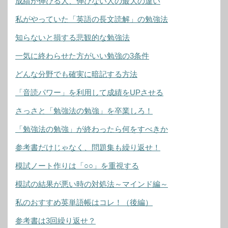
成績が伸びる人、伸びない人の最大の違い
私がやっていた「英語の長文読解」の勉強法
知らないと損する悲観的な勉強法
一気に終わらせた方がいい勉強の3条件
どんな分野でも確実に暗記する方法
「音読パワー」を利用して成績をUPさせる
さっさと「勉強法の勉強」を卒業しろ！
「勉強法の勉強」が終わったら何をすべきか
参考書だけじゃなく、問題集も繰り返せ！
模試ノート作りは「○○」を重視する
模試の結果が悪い時の対処法～マインド編～
私のおすすめ英単語帳はコレ！（後編）
参考書は3回繰り返せ？