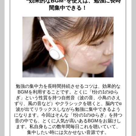
“効果的なBGM”を使えば、勉強に長時
間集中できる！
勉強の集中力を長時間持続させるコツは、効果的な
BGMを利用することです。とくに「f分の1のゆら
ぎ」という性質を持つ自然音（波の音、小鳥のさえ
ずり、風の音など）やクラシックを聴くと、脳内でα
波が出てリラックスしながら勉強に集中できるよう
になります。今回はそんな「f分の1のゆらぎ」を持つ
音の中でも、とくに人気が高いあるBGMをお届けし
ます。私自身もこの数年間毎日これを聴いていて、
集中したい時には欠かせない音源です。