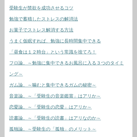
受験生が禁欲を成功させるコツ
勉強で蓄積したストレスの解消法
お菓子でストレス解消する方法
うまく仮眠すれば、勉強に長時間集中できる
「昼食は１２時台」という常識を捨てろ！
フロ論。～勉強に集中できるお風呂に入る３つのタイミ
ング～
ガム論。～噛むと集中できるガムの秘密～
音楽論。～「受験生の音楽鑑賞」はアリか～
恋愛論。～「受験生の恋愛」はアリか～
読書論。～「受験生の読書」はアリなのか～
孤独論。～受験生の「孤独」のメリット～