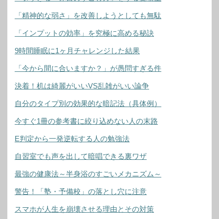
「精神的な弱さ」を改善しようとしても無駄
「インプットの効率」を究極に高める秘訣
9時間睡眠に1ヶ月チャレンジした結果
「今から間に合いますか？」が愚問すぎる件
決着！机は綺麗がいいVS乱雑がいい論争
自分のタイプ別の効果的な暗記法（具体例）
今すぐ1冊の参考書に絞り込めない人の末路
E判定から一発逆転する人の勉強法
自習室でも声を出して暗唱できる裏ワザ
最強の健康法～半身浴のすごいメカニズム～
警告！「塾・予備校」の落とし穴に注意
スマホが人生を崩壊させる理由とその対策