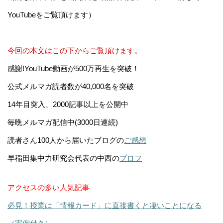
YouTubeをご覧頂けます）
今回の本文はこの下からご覧頂けます。
感謝!YouTube動画が500万再生を突破！
公式メルマガ読者数が40,000名を突破
14年目突入、2000記事以上を公開中
毎晩メルマガ配信中(3000日連続)
読者さん100人から届いたブログの
ご感想
早稲田集中力研究会代表の中西の
プロフ
アクセスの多い人気記事
必見！授業は「情報カード」に直接書くと凄いことになる