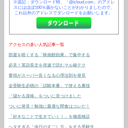
※追記：ダウンロード時、「@icloud.com」のアドレ
スにはほぼ100％届かないことがわかりましたので、
これ以外のアドレスでダンロードをお願いします。
アクセスの多い人気記事一覧
部屋を暗くする「映画館効果」で集中する
必見！英語長文を倍速で読むマル秘テク
要領がスーパー良くなる心理法則を発見
全受験生必聴の「試験本番」で使える裏技
「儲かる資格」をついに見つけました
ついに発見！勉強に最適な間食はコレだ！
「好きなことで生きていく！」を徹底検証
ヘタすぎる「休日のすごし方」をする受験生