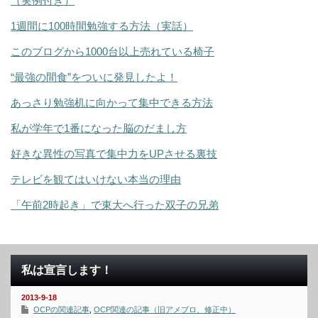
（実例付き）
1週間に100時間勉強する方法（実話）
このブログから1000台以上売れている椅子
“最強の間食”をついに発見したよ！
あっさり勉強机に向かって集中できる方法
私が学年で1番になった脳のだまし方
好きな異性の写真で集中力をUPさせる裏技
テレビを観てはいけない本当の理由
「午前2時起き」で東大へ行った双子の兄弟
私は宣言します！
2013-9-18
OCPの関連記事
,
OCP関連の記事（旧アメブロ、修正中）