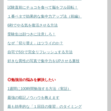
試験直前にチョコを食べて脳をフル回転！
１番ベタで効果的な集中力アップ法（前編）
6秒でやる気を復活させる方法
受験生は顔つきに注意しろ！
なぜ「切り替え」はツライのか？
自宅で5分で完全リフレッシュする方法
好きな異性の写真で集中力をUPさせる裏技
◎勉強法の悩みを解決したい
1週間に100時間勉強する方法（実話）
最強の暗記ノウハウを教えます
最も効率的な「１回目の復習」のタイミング