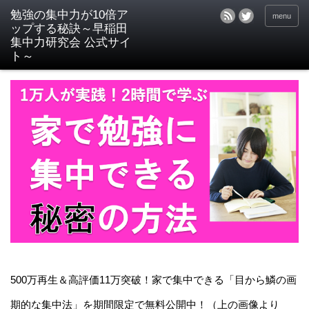
menu
500万再生＆高評価11万突破！家で集中できる「目から鱗の画
期的な集中法」を期間限定で無料公開中！（上の画像より