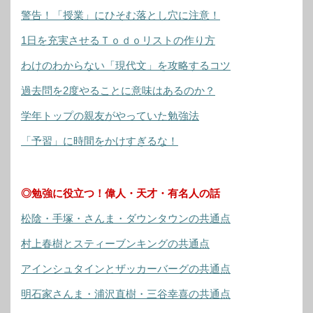
警告！「授業」にひそむ落とし穴に注意！
1日を充実させるＴｏｄｏリストの作り方
わけのわからない「現代文」を攻略するコツ
過去問を2度やることに意味はあるのか？
学年トップの親友がやっていた勉強法
「予習」に時間をかけすぎるな！
◎勉強に役立つ！偉人・天才・有名人の話
松陰・手塚・さんま・ダウンタウンの共通点
村上春樹とスティーブンキングの共通点
アインシュタインとザッカーバーグの共通点
明石家さんま・浦沢直樹・三谷幸喜の共通点