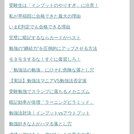
受験生は「インプットのやりすぎ」に注意！
私が早稲田に合格できた最大の理由
いまE判定でも合格できる理由
完璧に暗記するならカードがベスト
勉強の“継続力”を圧倒的にアップさせる方法
モタモタするな！すぐに復習しろ！
「勉強法の勉強」にひそむ危険な落とし穴
【実話】勉強法マニアVS勉強法否定派
受験勉強でスランプに落ちるメカニズム
暗記効率が倍増「ラーニングピラミッド」
勉強法対決！インプットvsアウトプット
勉強好きな人がハマる落とし穴