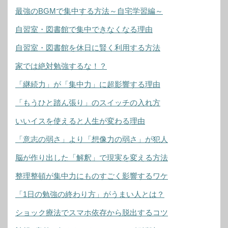
最強のBGMで集中する方法～自宅学習編～
自習室・図書館で集中できなくなる理由
自習室・図書館を休日に賢く利用する方法
家では絶対勉強するな！？
「継続力」が「集中力」に超影響する理由
「もうひと踏ん張り」のスイッチの入れ方
いいイスを使えると人生が変わる理由
「意志の弱さ」より「想像力の弱さ」が犯人
脳が作り出した「解釈」で現実を変える方法
整理整頓が集中力にものすごく影響するワケ
「1日の勉強の終わり方」がうまい人とは？
ショック療法でスマホ依存から脱出するコツ