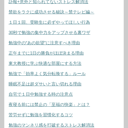
訃報+意外と知られてないストレス解消法
禁欲をラクに成功させる秘訣～禁テレビ編～
１日１回、受験生に必ずやってほしい行為
30秒で勉強の集中力をアップさせる裏ワザ
勉強中の“あの欲望”に注意すべき理由
正午までに1日の勝負がほぼ決まる理由
東大教授に学ぶ快適な部屋にする方法
勉強で「効率よく気分転換する」ルール
睡眠不足は超ダサいと言い切れる理由
自宅で１日中勉強する時の注意点
夜寝る前には禁止の「至福の快楽」とは？
苦労せずに勉強を習慣化するコツ
勉強のマンネリ感を打破するストレス解消法