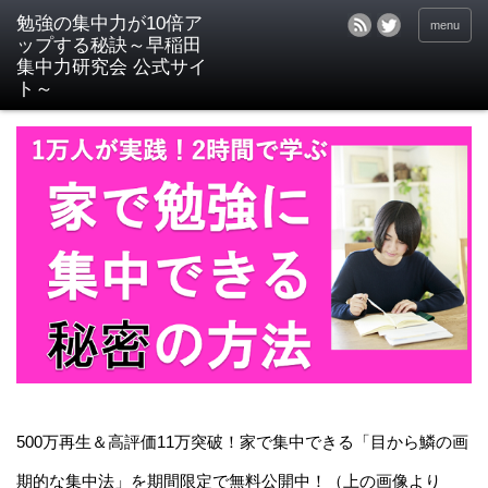
menu
500万再生＆高評価11万突破！家で集中できる「目から鱗の画
期的な集中法」を期間限定で無料公開中！（上の画像より