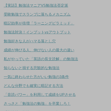
【実話】勉強法マニアVS勉強法否定派
受験勉強でスランプに落ちるメカニズム
暗記効率が倍増「ラーニングピラミッド」
勉強法対決！インプットvsアウトプット
勉強好きな人がハマる落とし穴
成績が伸びる人、伸びない人の最大の違い
私がやっていた「英語の長文読解」の勉強法
知らないと損する悲観的な勉強法
一気に終わらせた方がいい勉強の3条件
どんな分野でも確実に暗記する方法
「音読パワー」を利用して成績をUPさせる
さっさと「勉強法の勉強」を卒業しろ！