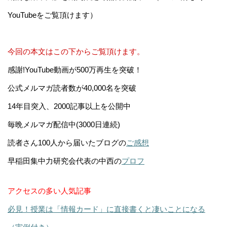
YouTubeをご覧頂けます）
今回の本文はこの下からご覧頂けます。
感謝!YouTube動画が500万再生を突破！
公式メルマガ読者数が40,000名を突破
14年目突入、2000記事以上を公開中
毎晩メルマガ配信中(3000日連続)
読者さん100人から届いたブログの
ご感想
早稲田集中力研究会代表の中西の
プロフ
アクセスの多い人気記事
必見！授業は「情報カード」に直接書くと凄いことになる