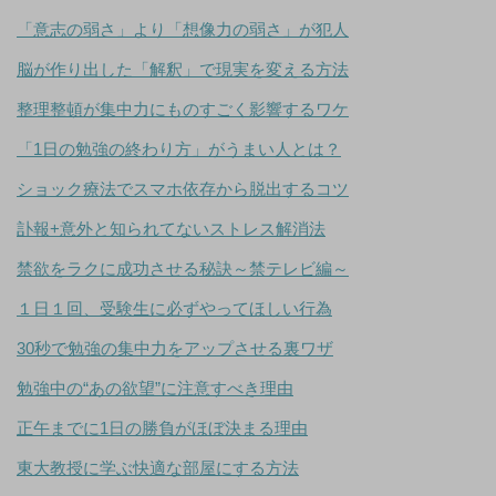
「意志の弱さ」より「想像力の弱さ」が犯人
脳が作り出した「解釈」で現実を変える方法
整理整頓が集中力にものすごく影響するワケ
「1日の勉強の終わり方」がうまい人とは？
ショック療法でスマホ依存から脱出するコツ
訃報+意外と知られてないストレス解消法
禁欲をラクに成功させる秘訣～禁テレビ編～
１日１回、受験生に必ずやってほしい行為
30秒で勉強の集中力をアップさせる裏ワザ
勉強中の“あの欲望”に注意すべき理由
正午までに1日の勝負がほぼ決まる理由
東大教授に学ぶ快適な部屋にする方法