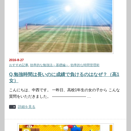
2016-8-27
おすすめ記事
,
効率的な勉強法～基礎編～
,
効率的な時間管理術
Q,勉強時間は長いのに成績で負けるのはなぜ？（高1
女）
こんにちは、中西です。 一昨日、高校1年生の女の子から こんな
質問をいただきました。 ----------------------------- …
詳細を見る