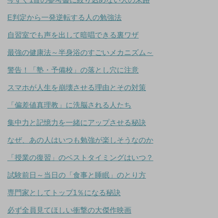
E判定から一発逆転する人の勉強法
自習室でも声を出して暗唱できる裏ワザ
最強の健康法～半身浴のすごいメカニズム～
警告！「塾・予備校」の落とし穴に注意
スマホが人生を崩壊させる理由とその対策
「偏差値真理教」に洗脳される人たち
集中力と記憶力を一緒にアップさせる秘訣
なぜ、あの人はいつも勉強が楽しそうなのか
「授業の復習」のベストタイミングはいつ？
試験前日～当日の「食事と睡眠」のとり方
専門家としてトップ1％になる秘訣
必ず全員見てほしい衝撃の大傑作映画