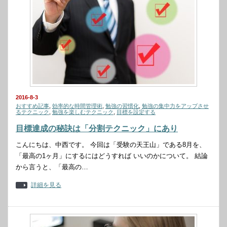
2016-8-3
おすすめ記事
,
効率的な時間管理術
,
勉強の習慣化
,
勉強の集中力をアップさせ
るテクニック
,
勉強を楽しむテクニック
,
目標を設定する
目標達成の秘訣は「分割テクニック」にあり
こんにちは、中西です。 今回は「受験の天王山」である8月を、
「最高の1ヶ月」にするにはどうすれば いいのかについて。 結論
から言うと、「最高の…
詳細を見る