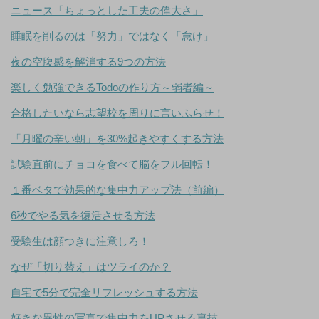
ニュース「ちょっとした工夫の偉大さ」
睡眠を削るのは「努力」ではなく「怠け」
夜の空腹感を解消する9つの方法
楽しく勉強できるTodoの作り方～弱者編～
合格したいなら志望校を周りに言いふらせ！
「月曜の辛い朝」を30%起きやすくする方法
試験直前にチョコを食べて脳をフル回転！
１番ベタで効果的な集中力アップ法（前編）
6秒でやる気を復活させる方法
受験生は顔つきに注意しろ！
なぜ「切り替え」はツライのか？
自宅で5分で完全リフレッシュする方法
好きな異性の写真で集中力をUPさせる裏技