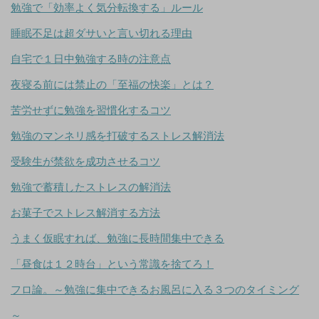
勉強で「効率よく気分転換する」ルール
睡眠不足は超ダサいと言い切れる理由
自宅で１日中勉強する時の注意点
夜寝る前には禁止の「至福の快楽」とは？
苦労せずに勉強を習慣化するコツ
勉強のマンネリ感を打破するストレス解消法
受験生が禁欲を成功させるコツ
勉強で蓄積したストレスの解消法
お菓子でストレス解消する方法
うまく仮眠すれば、勉強に長時間集中できる
「昼食は１２時台」という常識を捨てろ！
フロ論。～勉強に集中できるお風呂に入る３つのタイミング
～