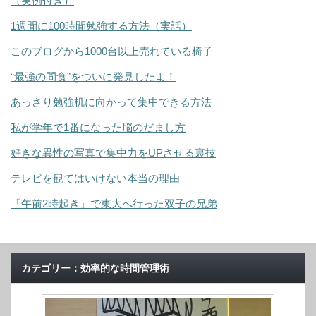
（実例付き）
1週間に100時間勉強する方法（実話）
このブログから1000台以上売れている椅子
“最強の間食”をついに発見したよ！
あっさり勉強机に向かって集中できる方法
私が学年で1番になった脳のだまし方
好きな異性の写真で集中力をUPさせる裏技
テレビを観てはいけない本当の理由
「午前2時起き」で東大へ行った双子の兄弟
カテゴリー：効率的な時間管理術