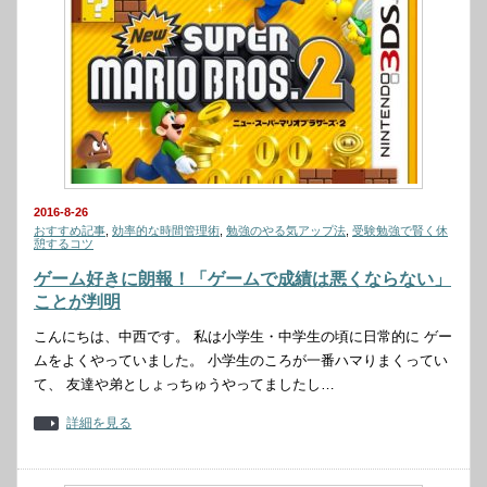
2016-8-26
おすすめ記事
,
効率的な時間管理術
,
勉強のやる気アップ法
,
受験勉強で賢く休
憩するコツ
ゲーム好きに朗報！「ゲームで成績は悪くならない」
ことが判明
こんにちは、中西です。 私は小学生・中学生の頃に日常的に ゲー
ムをよくやっていました。 小学生のころが一番ハマりまくってい
て、 友達や弟としょっちゅうやってましたし…
詳細を見る