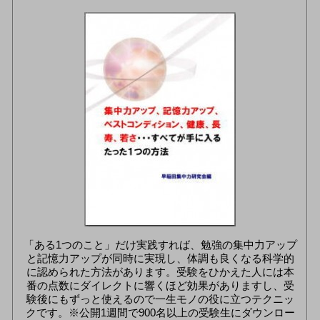
「ある1つのこと」だけ実践すれば、勉強の集中力アップ
と記憶力アップが同時に実現し、体調も良くなる科学的
に認められた方法があります。受験をひかえた人には本
番の点数にダイレクトに響くほど効果がありますし、受
験後にもずっと使えるので一生モノの役に立つテクニッ
クです。※公開1週間で900名以上の受験生にダウンロー