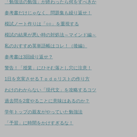
「勉強法の勉強」が終わったら何をすべきか
参考書だけじゃなく、問題集も繰り返せ！
模試ノート作りは「○○」を重視する
模試の結果が悪い時の対処法～マインド編～
私のおすすめ英単語帳はコレ！（後編）
参考書は3回繰り返せ？
警告！「授業」にひそむ落とし穴に注意！
1日を充実させるＴｏｄｏリストの作り方
わけのわからない「現代文」を攻略するコツ
過去問を2度やることに意味はあるのか？
学年トップの親友がやっていた勉強法
「予習」に時間をかけすぎるな！