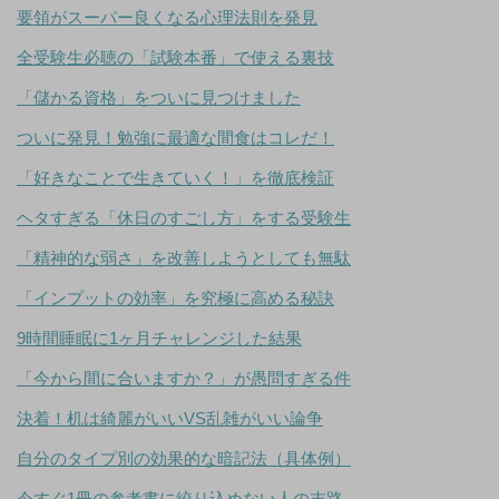
要領がスーパー良くなる心理法則を発見
全受験生必聴の「試験本番」で使える裏技
「儲かる資格」をついに見つけました
ついに発見！勉強に最適な間食はコレだ！
「好きなことで生きていく！」を徹底検証
ヘタすぎる「休日のすごし方」をする受験生
「精神的な弱さ」を改善しようとしても無駄
「インプットの効率」を究極に高める秘訣
9時間睡眠に1ヶ月チャレンジした結果
「今から間に合いますか？」が愚問すぎる件
決着！机は綺麗がいいVS乱雑がいい論争
自分のタイプ別の効果的な暗記法（具体例）
今すぐ1冊の参考書に絞り込めない人の末路