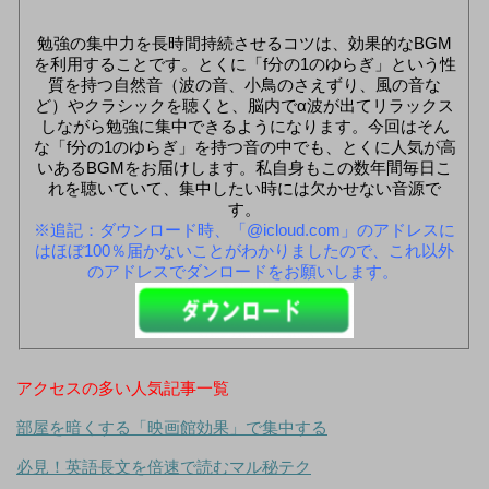
勉強の集中力を長時間持続させるコツは、効果的なBGM
を利用することです。とくに「f分の1のゆらぎ」という性
質を持つ自然音（波の音、小鳥のさえずり、風の音な
ど）やクラシックを聴くと、脳内でα波が出てリラックス
しながら勉強に集中できるようになります。今回はそん
な「f分の1のゆらぎ」を持つ音の中でも、とくに人気が高
いあるBGMをお届けします。私自身もこの数年間毎日こ
れを聴いていて、集中したい時には欠かせない音源で
す。
※追記：ダウンロード時、「@icloud.com」のアドレスに
はほぼ100％届かないことがわかりましたので、これ以外
のアドレスでダンロードをお願いします。
アクセスの多い人気記事一覧
部屋を暗くする「映画館効果」で集中する
必見！英語長文を倍速で読むマル秘テク