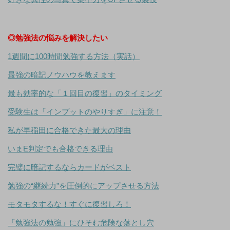
◎勉強法の悩みを解決したい
1週間に100時間勉強する方法（実話）
最強の暗記ノウハウを教えます
最も効率的な「１回目の復習」のタイミング
受験生は「インプットのやりすぎ」に注意！
私が早稲田に合格できた最大の理由
いまE判定でも合格できる理由
完璧に暗記するならカードがベスト
勉強の“継続力”を圧倒的にアップさせる方法
モタモタするな！すぐに復習しろ！
「勉強法の勉強」にひそむ危険な落とし穴