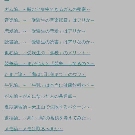
ガム論。～噛むと集中できるガムの秘密～
音楽論。～「受験生の音楽鑑賞」はアリか～
恋愛論。～「受験生の恋愛」はアリか～
読書論。～「受験生の読書」はアリなのか～
孤独論。～受験生の「孤独」のメリット～
競争論。～まだ他人と「競争」してるの？～
たまご論～「卵は1日1個まで」のウソ～
牛乳論。～「牛乳」は本当に健康飲料か？～
がん論～がんになった人の共通点～
夏期講習論～天王山で失敗するパターン～
蓄積論。～高1～高2の蓄積を考えてみた～
メモ論～メモは取るべきか～