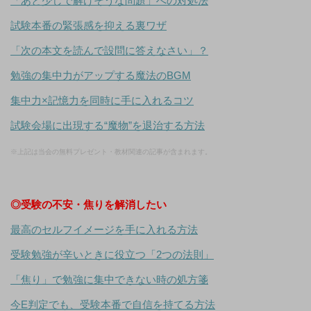
「あと少しで解けそうな問題」への対処法
試験本番の緊張感を抑える裏ワザ
「次の本文を読んで設問に答えなさい」？
勉強の集中力がアップする魔法のBGM
集中力×記憶力を同時に手に入れるコツ
試験会場に出現する“魔物”を退治する方法
※上記は当会の無料プレゼント・教材関連の記事が含まれます。
◎受験の不安・焦りを解消したい
最高のセルフイメージを手に入れる方法
受験勉強が辛いときに役立つ「2つの法則」
「焦り」で勉強に集中できない時の処方箋
今E判定でも、受験本番で自信を持てる方法