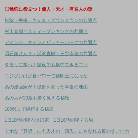
◎勉強に役立つ！偉人・天才・有名人の話
松陰・手塚・さんま・ダウンタウンの共通点
村上春樹とスティーブンキングの共通点
アインシュタインとザッカーバーグの共通点
明石家さんま・浦沢直樹・三谷幸喜の共通点
タモリに学べ！徹夜でも集中できるコツ
エジソンは少食パワーで発明王になった
あの漫画家が１億冊を売った本当の理由
あの人が20歳も若く見える秘密
180巻まで継続する秘訣
1日10時間寝る漫画家
1日16時間寝てる男
アホな「尊師」にも天才の「孫氏」にもなれる脳のすごいカ