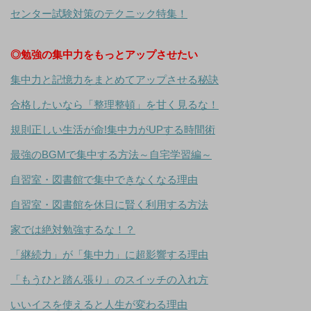
センター試験対策のテクニック特集！
◎勉強の集中力をもっとアップさせたい
集中力と記憶力をまとめてアップさせる秘訣
合格したいなら「整理整頓」を甘く見るな！
規則正しい生活が命!集中力がUPする時間術
最強のBGMで集中する方法～自宅学習編～
自習室・図書館で集中できなくなる理由
自習室・図書館を休日に賢く利用する方法
家では絶対勉強するな！？
「継続力」が「集中力」に超影響する理由
「もうひと踏ん張り」のスイッチの入れ方
いいイスを使えると人生が変わる理由