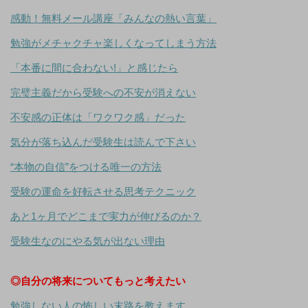
感動！無料メール講座「みんなの熱い言葉」
勉強がメチャクチャ楽しくなってしまう方法
「本番に間に合わない!」と感じたら
完璧主義だから受験への不安が消えない
不安感の正体は「ワクワク感」だった
気分が落ち込んだ受験生は読んで下さい
“本物の自信”をつける唯一の方法
受験の運命を好転させる思考テクニック
あと1ヶ月でどこまで実力が伸びるのか？
受験生なのにやる気が出ない理由
◎自分の将来についてもっと考えたい
勉強しない人の怖しい末路を教えます