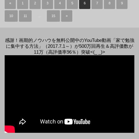
«
1
2
3
4
5
6
7
8
9
10
11
…
15
»
感謝！画期的ノウハウを無料公開中のYouTube動画「家で勉強
に集中する方法」（2017.7.1～）が500万回再生＆高評価数が
11万（高評価率96％）突破<(_ _)>