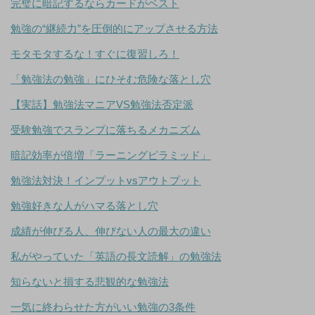
完璧に暗記するならカードがベスト
勉強の“継続力”を圧倒的にアップさせる方法
モタモタするな！すぐに復習しろ！
「勉強法の勉強」にひそむ危険な落とし穴
【実話】勉強法マニアVS勉強法否定派
受験勉強でスランプに落ちるメカニズム
暗記効率が倍増「ラーニングピラミッド」
勉強法対決！インプットvsアウトプット
勉強好きな人がハマる落とし穴
成績が伸びる人、伸びない人の最大の違い
私がやっていた「英語の長文読解」の勉強法
知らないと損する悲観的な勉強法
一気に終わらせた方がいい勉強の3条件