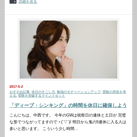
詳細を見る
2017-5-2
おすすめ記事
,
休日のすごし方
,
勉強のモチベーションアップ
,
受験の意味を考
える
,
受験を突破するマインドセット
「ディープ・シンキング」の時間を休日に確保しよう
こんにちは、中西です。 今年のGWは祝祭日の連休と土日が 完璧
な形でつながってますのでヽ(´▽`)/ 明日から鬼の5連休に入る人は
多いと思います。 こういう少し時間…