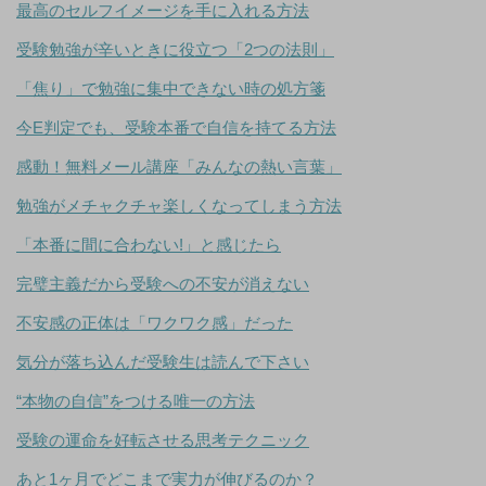
最高のセルフイメージを手に入れる方法
受験勉強が辛いときに役立つ「2つの法則」
「焦り」で勉強に集中できない時の処方箋
今E判定でも、受験本番で自信を持てる方法
感動！無料メール講座「みんなの熱い言葉」
勉強がメチャクチャ楽しくなってしまう方法
「本番に間に合わない!」と感じたら
完璧主義だから受験への不安が消えない
不安感の正体は「ワクワク感」だった
気分が落ち込んだ受験生は読んで下さい
“本物の自信”をつける唯一の方法
受験の運命を好転させる思考テクニック
あと1ヶ月でどこまで実力が伸びるのか？