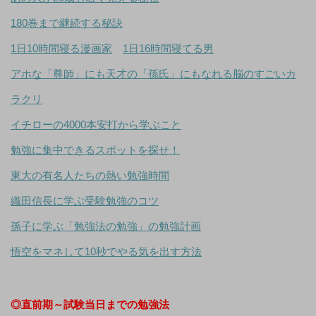
180巻まで継続する秘訣
1日10時間寝る漫画家
1日16時間寝てる男
アホな「尊師」にも天才の「孫氏」にもなれる脳のすごいカ
ラクリ
イチローの4000本安打から学ぶこと
勉強に集中できるスポットを探せ！
東大の有名人たちの熱い勉強時間
織田信長に学ぶ受験勉強のコツ
孫子に学ぶ「勉強法の勉強」の勉強計画
悟空をマネして10秒でやる気を出す方法
◎直前期～試験当日までの勉強法