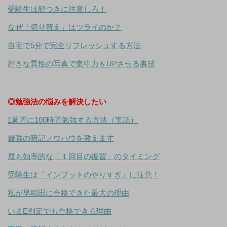
受験生は顔つきに注意しろ！
なぜ「切り替え」はツライのか？
自宅で5分で完全リフレッシュする方法
好きな異性の写真で集中力をUPさせる裏技
◎勉強法の悩みを解決したい
1週間に100時間勉強する方法（実話）
最強の暗記ノウハウを教えます
最も効率的な「１回目の復習」のタイミング
受験生は「インプットのやりすぎ」に注意！
私が早稲田に合格できた最大の理由
いまE判定でも合格できる理由