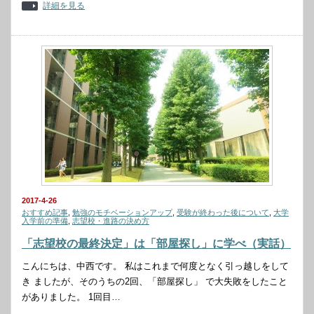
詳細を見る
2017-4-26
おすすめ記事
,
勉強のモチベーションアップ
,
受験が終わった後について
,
大学
入学前の準備
,
志望校・進路の決め方
「志望校の最終決定」は「部屋探し」に学べ（実話）
こんにちは、中西です。 私はこれまで何度となく引っ越しをして
き ましたが、そのうちの2回、「部屋探し」 で大失敗をしたこと
がありました。 1回目…