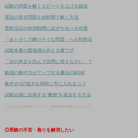
試験の問題を解くスピードを上げる秘訣
英語の長文問題を短時間で解く方法
受験当日の休憩時間に必ずやるべき作業
「あと少しで解けそうな問題」への対処法
試験本番の緊張感を抑える裏ワザ
「次の本文を読んで設問に答えなさい」？
勉強の集中力がアップする魔法のBGM
集中力×記憶力を同時に手に入れるコツ
試験会場に出現する“魔物”を退治する方法
※上記は当会の無料プレゼント・教材関連の記事が含まれます。
◎受験の不安・焦りを解消したい