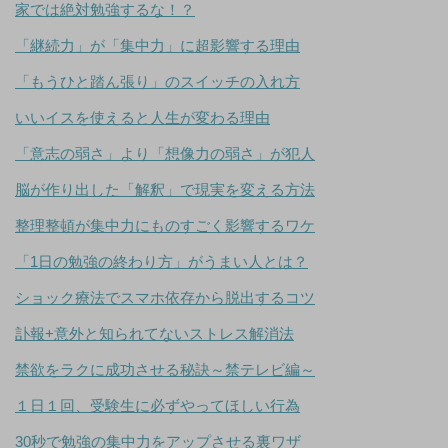
家では絶対勉強するな！？
「継続力」が「集中力」に超影響する理由
「もうひと踏ん張り」のスイッチの入れ方
いいイスを使えると人生が変わる理由
「意志の弱さ」より「想像力の弱さ」が犯人
脳が作り出した「解釈」で現実を変える方法
整理整頓が集中力にものすごく影響するワケ
「1日の勉強の終わり方」がうまい人とは？
ショック療法でスマホ依存から脱出するコツ
訃報+意外と知られてないストレス解消法
禁欲をラクに成功させる秘訣～禁テレビ編～
１日１回、受験生に必ずやってほしい行為
30秒で勉強の集中力をアップさせる裏ワザ