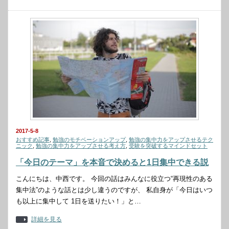
2017-5-8
おすすめ記事
,
勉強のモチベーションアップ
,
勉強の集中力をアップさせるテク
ニック
,
勉強の集中力をアップさせる考え方
,
受験を突破するマインドセット
「今日のテーマ」を本音で決めると1日集中できる説
こんにちは、中西です。 今回の話はみんなに役立つ“再現性のある
集中法”のような話とは少し違うのですが、 私自身が「今日はいつ
も以上に集中して 1日を送りたい！」と…
詳細を見る