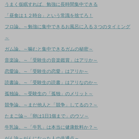
うまく仮眠すれば、勉強に長時間集中できる
「昼食は１２時台」という常識を捨てろ！
フロ論。～勉強に集中できるお風呂に入る３つのタイミング
～
ガム論。～噛むと集中できるガムの秘密～
音楽論。～「受験生の音楽鑑賞」はアリか～
恋愛論。～「受験生の恋愛」はアリか～
読書論。～「受験生の読書」はアリなのか～
孤独論。～受験生の「孤独」のメリット～
競争論。～まだ他人と「競争」してるの？～
たまご論～「卵は1日1個まで」のウソ～
牛乳論。～「牛乳」は本当に健康飲料か？～
がん論～がんになった人の共通点～