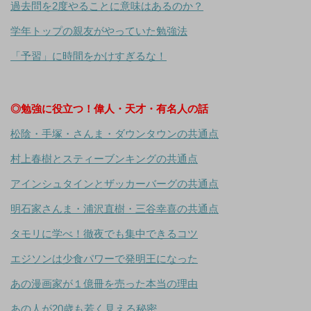
過去問を2度やることに意味はあるのか？
学年トップの親友がやっていた勉強法
「予習」に時間をかけすぎるな！
◎勉強に役立つ！偉人・天才・有名人の話
松陰・手塚・さんま・ダウンタウンの共通点
村上春樹とスティーブンキングの共通点
アインシュタインとザッカーバーグの共通点
明石家さんま・浦沢直樹・三谷幸喜の共通点
タモリに学べ！徹夜でも集中できるコツ
エジソンは少食パワーで発明王になった
あの漫画家が１億冊を売った本当の理由
あの人が20歳も若く見える秘密