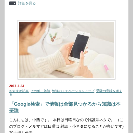
詳細を見る
2017-4-23
おすすめ記事
,
その他・雑談
,
勉強のモチベーションアップ
,
受験の意味を考え
る
「Google検索」で情報は全部見つかるから知識は不
要論
こんにちは、中西です。 本日は日曜日なので雑談系ネタで。 （こ
のブログ・メルマガは日曜は 雑談・小ネタになることが多いです)
20世紀を代表…