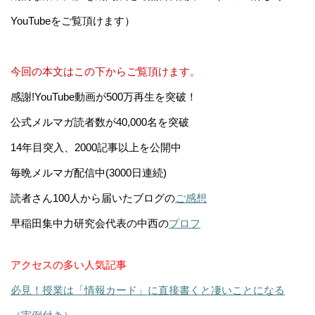
YouTubeをご覧頂けます）
今回の本文はこの下からご覧頂けます。
感謝!YouTube動画が500万再生を突破！
公式メルマガ読者数が40,000名を突破
14年目突入、2000記事以上を公開中
毎晩メルマガ配信中(3000日連続)
読者さん100人から届いたブログの
ご感想
早稲田集中力研究会代表の中西の
プロフ
アクセスの多い人気記事
必見！授業は「情報カード」に直接書くと凄いことになる