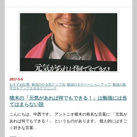
2017-5-6
おすすめ記事
,
勉強のやる気アップ法
,
勉強のモチベーションアップ
,
勉強の集
中力をアップさせるテクニック
猪木の「元気があれば何でもできる！」は勉強には当
てはまらない説
こんにちは、中西です。 アントニオ猪木の有名な言葉に 「元気が
あれば何でもできる！」 というものがあります。 個人的にはすご
く好きな言葉…