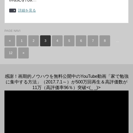
詳細を見る
PAGE NAVI
«
1
2
3
4
5
6
7
8
…
12
»
感謝！画期的ノウハウを無料公開中のYouTube動画「家で勉強
に集中する方法」（2017.7.1～）が500万回再生＆高評価数が
11万（高評価率96％）突破<(_ _)>