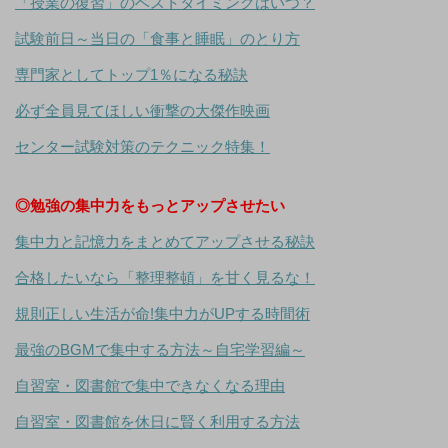
「授業の復習」のベストタイミングはいつ？
試験前日～当日の「食事と睡眠」のとり方
専門家としてトップ1％になる秘訣
必ず全員見てほしい衝撃の大傑作映画
センター試験対策のテクニック特集！
◎勉強の集中力をもっとアップさせたい
集中力と記憶力をまとめてアップさせる秘訣
合格したいなら「整理整頓」を甘く見るな！
規則正しい生活が命!集中力がUPする時間術
最強のBGMで集中する方法～自宅学習編～
自習室・図書館で集中できなくなる理由
自習室・図書館を休日に賢く利用する方法