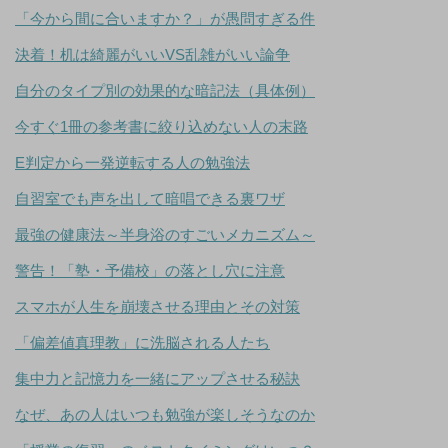
「今から間に合いますか？」が愚問すぎる件
決着！机は綺麗がいいVS乱雑がいい論争
自分のタイプ別の効果的な暗記法（具体例）
今すぐ1冊の参考書に絞り込めない人の末路
E判定から一発逆転する人の勉強法
自習室でも声を出して暗唱できる裏ワザ
最強の健康法～半身浴のすごいメカニズム～
警告！「塾・予備校」の落とし穴に注意
スマホが人生を崩壊させる理由とその対策
「偏差値真理教」に洗脳される人たち
集中力と記憶力を一緒にアップさせる秘訣
なぜ、あの人はいつも勉強が楽しそうなのか