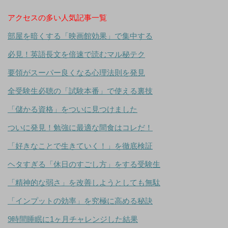
アクセスの多い人気記事一覧
部屋を暗くする「映画館効果」で集中する
必見！英語長文を倍速で読むマル秘テク
要領がスーパー良くなる心理法則を発見
全受験生必聴の「試験本番」で使える裏技
「儲かる資格」をついに見つけました
ついに発見！勉強に最適な間食はコレだ！
「好きなことで生きていく！」を徹底検証
ヘタすぎる「休日のすごし方」をする受験生
「精神的な弱さ」を改善しようとしても無駄
「インプットの効率」を究極に高める秘訣
9時間睡眠に1ヶ月チャレンジした結果