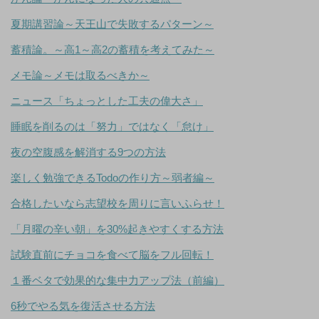
夏期講習論～天王山で失敗するパターン～
蓄積論。～高1～高2の蓄積を考えてみた～
メモ論～メモは取るべきか～
ニュース「ちょっとした工夫の偉大さ」
睡眠を削るのは「努力」ではなく「怠け」
夜の空腹感を解消する9つの方法
楽しく勉強できるTodoの作り方～弱者編～
合格したいなら志望校を周りに言いふらせ！
「月曜の辛い朝」を30%起きやすくする方法
試験直前にチョコを食べて脳をフル回転！
１番ベタで効果的な集中力アップ法（前編）
6秒でやる気を復活させる方法