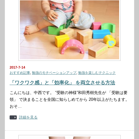
2017-7-14
おすすめ記事
,
勉強のモチベーションアップ
,
勉強を楽しむテクニック
「ワクワク感」と「効率化」 を両立させる方法
こんにちは、中西です。 “受験の神様”和田秀樹先生が 「受験は要
領」 で決まることを全国に知らしめてから 20年以上がたちます。
おそ…
詳細を見る