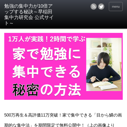
menu
500万再生＆高評価11万突破！家で集中できる「目から鱗の画
期的な集中法」を期間限定で無料公開中！（上の画像より