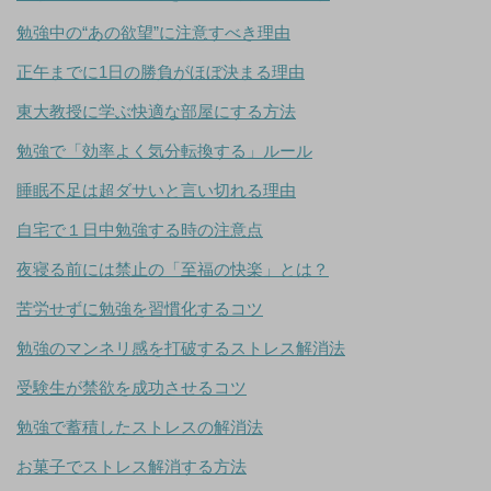
勉強中の“あの欲望”に注意すべき理由
正午までに1日の勝負がほぼ決まる理由
東大教授に学ぶ快適な部屋にする方法
勉強で「効率よく気分転換する」ルール
睡眠不足は超ダサいと言い切れる理由
自宅で１日中勉強する時の注意点
夜寝る前には禁止の「至福の快楽」とは？
苦労せずに勉強を習慣化するコツ
勉強のマンネリ感を打破するストレス解消法
受験生が禁欲を成功させるコツ
勉強で蓄積したストレスの解消法
お菓子でストレス解消する方法