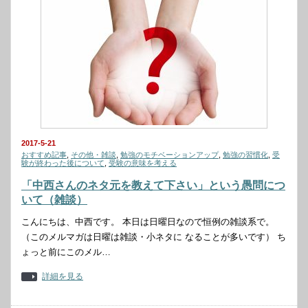
2017-5-21
おすすめ記事
,
その他・雑談
,
勉強のモチベーションアップ
,
勉強の習慣化
,
受
験が終わった後について
,
受験の意味を考える
「中西さんのネタ元を教えて下さい」という愚問につ
いて（雑談）
こんにちは、中西です。 本日は日曜日なので恒例の雑談系で。
（このメルマガは日曜は雑談・小ネタに なることが多いです） ち
ょっと前にこのメル…
詳細を見る