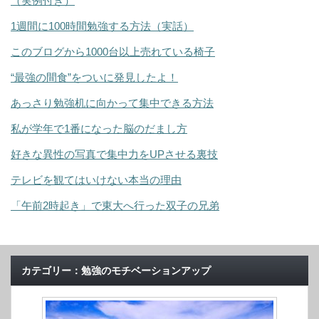
（実例付き）
1週間に100時間勉強する方法（実話）
このブログから1000台以上売れている椅子
“最強の間食”をついに発見したよ！
あっさり勉強机に向かって集中できる方法
私が学年で1番になった脳のだまし方
好きな異性の写真で集中力をUPさせる裏技
テレビを観てはいけない本当の理由
「午前2時起き」で東大へ行った双子の兄弟
カテゴリー：勉強のモチベーションアップ