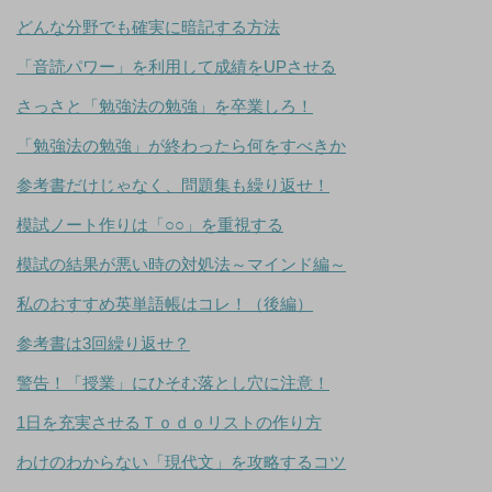
どんな分野でも確実に暗記する方法
「音読パワー」を利用して成績をUPさせる
さっさと「勉強法の勉強」を卒業しろ！
「勉強法の勉強」が終わったら何をすべきか
参考書だけじゃなく、問題集も繰り返せ！
模試ノート作りは「○○」を重視する
模試の結果が悪い時の対処法～マインド編～
私のおすすめ英単語帳はコレ！（後編）
参考書は3回繰り返せ？
警告！「授業」にひそむ落とし穴に注意！
1日を充実させるＴｏｄｏリストの作り方
わけのわからない「現代文」を攻略するコツ