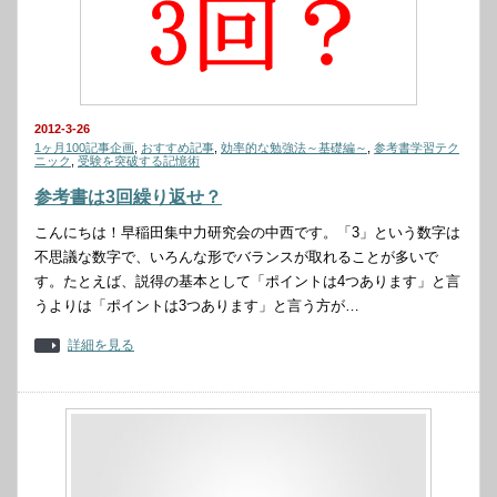
2012-3-26
1ヶ月100記事企画
,
おすすめ記事
,
効率的な勉強法～基礎編～
,
参考書学習テク
ニック
,
受験を突破する記憶術
参考書は3回繰り返せ？
こんにちは！早稲田集中力研究会の中西です。「3」という数字は
不思議な数字で、いろんな形でバランスが取れることが多いで
す。たとえば、説得の基本として「ポイントは4つあります」と言
うよりは「ポイントは3つあります」と言う方が…
詳細を見る