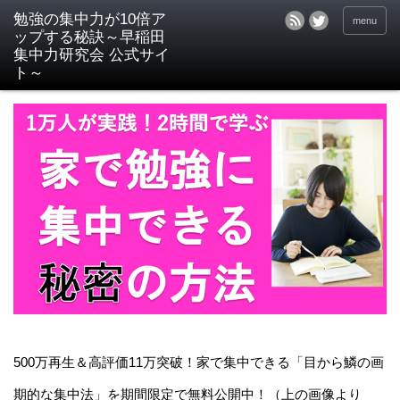
menu
500万再生＆高評価11万突破！家で集中できる「目から鱗の画
期的な集中法」を期間限定で無料公開中！（上の画像より