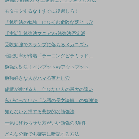
モタモタするな！すぐに復習しろ！
「勉強法の勉強」にひそむ危険な落とし穴
【実話】勉強法マニアVS勉強法否定派
受験勉強でスランプに落ちるメカニズム
暗記効率が倍増「ラーニングピラミッド」
勉強法対決！インプットvsアウトプット
勉強好きな人がハマる落とし穴
成績が伸びる人、伸びない人の最大の違い
私がやっていた「英語の長文読解」の勉強法
知らないと損する悲観的な勉強法
一気に終わらせた方がいい勉強の3条件
どんな分野でも確実に暗記する方法