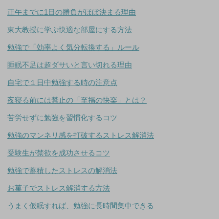
正午までに1日の勝負がほぼ決まる理由
東大教授に学ぶ快適な部屋にする方法
勉強で「効率よく気分転換する」ルール
睡眠不足は超ダサいと言い切れる理由
自宅で１日中勉強する時の注意点
夜寝る前には禁止の「至福の快楽」とは？
苦労せずに勉強を習慣化するコツ
勉強のマンネリ感を打破するストレス解消法
受験生が禁欲を成功させるコツ
勉強で蓄積したストレスの解消法
お菓子でストレス解消する方法
うまく仮眠すれば、勉強に長時間集中できる