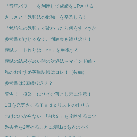
「音読パワー」を利用して成績をUPさせる
さっさと「勉強法の勉強」を卒業しろ！
「勉強法の勉強」が終わったら何をすべきか
参考書だけじゃなく、問題集も繰り返せ！
模試ノート作りは「○○」を重視する
模試の結果が悪い時の対処法～マインド編～
私のおすすめ英単語帳はコレ！（後編）
参考書は3回繰り返せ？
警告！「授業」にひそむ落とし穴に注意！
1日を充実させるＴｏｄｏリストの作り方
わけのわからない「現代文」を攻略するコツ
過去問を2度やることに意味はあるのか？