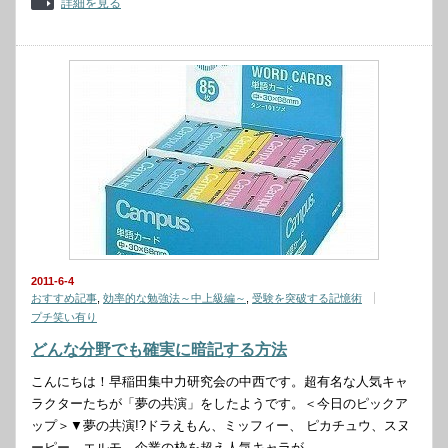
詳細を見る
2011-6-4
おすすめ記事
,
効率的な勉強法～中上級編～
,
受験を突破する記憶術
プチ笑い有り
どんな分野でも確実に暗記する方法
こんにちは！早稲田集中力研究会の中西です。超有名な人気キャ
ラクターたちが「夢の共演」をしたようです。＜今日のピックア
ップ＞▼夢の共演!?ドラえもん、ミッフィー、 ピカチュウ、スヌ
ーピー、エルモ…企業の枠を超え人気キャラが…