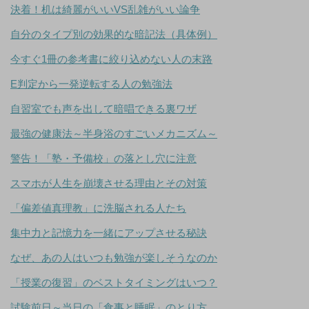
決着！机は綺麗がいいVS乱雑がいい論争
自分のタイプ別の効果的な暗記法（具体例）
今すぐ1冊の参考書に絞り込めない人の末路
E判定から一発逆転する人の勉強法
自習室でも声を出して暗唱できる裏ワザ
最強の健康法～半身浴のすごいメカニズム～
警告！「塾・予備校」の落とし穴に注意
スマホが人生を崩壊させる理由とその対策
「偏差値真理教」に洗脳される人たち
集中力と記憶力を一緒にアップさせる秘訣
なぜ、あの人はいつも勉強が楽しそうなのか
「授業の復習」のベストタイミングはいつ？
試験前日～当日の「食事と睡眠」のとり方