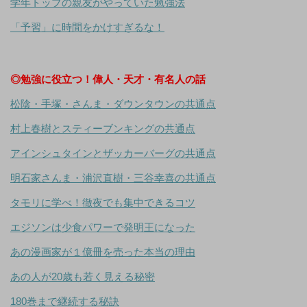
学年トップの親友がやっていた勉強法
「予習」に時間をかけすぎるな！
◎勉強に役立つ！偉人・天才・有名人の話
松陰・手塚・さんま・ダウンタウンの共通点
村上春樹とスティーブンキングの共通点
アインシュタインとザッカーバーグの共通点
明石家さんま・浦沢直樹・三谷幸喜の共通点
タモリに学べ！徹夜でも集中できるコツ
エジソンは少食パワーで発明王になった
あの漫画家が１億冊を売った本当の理由
あの人が20歳も若く見える秘密
180巻まで継続する秘訣