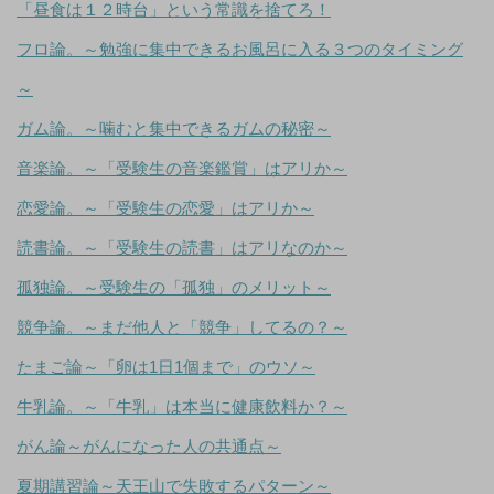
「昼食は１２時台」という常識を捨てろ！
フロ論。～勉強に集中できるお風呂に入る３つのタイミング
～
ガム論。～噛むと集中できるガムの秘密～
音楽論。～「受験生の音楽鑑賞」はアリか～
恋愛論。～「受験生の恋愛」はアリか～
読書論。～「受験生の読書」はアリなのか～
孤独論。～受験生の「孤独」のメリット～
競争論。～まだ他人と「競争」してるの？～
たまご論～「卵は1日1個まで」のウソ～
牛乳論。～「牛乳」は本当に健康飲料か？～
がん論～がんになった人の共通点～
夏期講習論～天王山で失敗するパターン～