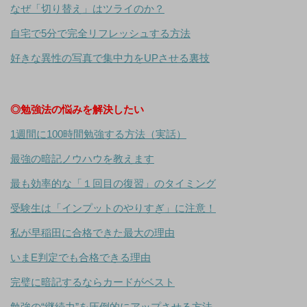
なぜ「切り替え」はツライのか？
自宅で5分で完全リフレッシュする方法
好きな異性の写真で集中力をUPさせる裏技
◎勉強法の悩みを解決したい
1週間に100時間勉強する方法（実話）
最強の暗記ノウハウを教えます
最も効率的な「１回目の復習」のタイミング
受験生は「インプットのやりすぎ」に注意！
私が早稲田に合格できた最大の理由
いまE判定でも合格できる理由
完璧に暗記するならカードがベスト
勉強の“継続力”を圧倒的にアップさせる方法