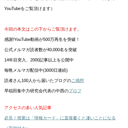
YouTubeをご覧頂けます）
今回の本文はこの下からご覧頂けます。
感謝!YouTube動画が500万再生を突破！
公式メルマガ読者数が40,000名を突破
14年目突入、2000記事以上を公開中
毎晩メルマガ配信中(3000日連続)
読者さん100人から届いたブログの
ご感想
早稲田集中力研究会代表の中西の
プロフ
アクセスの多い人気記事
必見！授業は「情報カード」に直接書くと凄いことになる