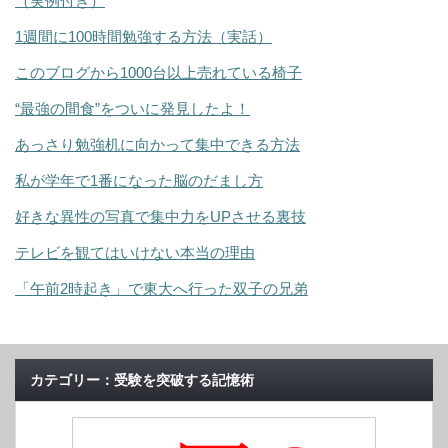
（実例付き）
1週間に100時間勉強する方法（実話）
このブログから1000台以上売れている椅子
“最強の間食”をついに発見したよ！
あっさり勉強机に向かって集中できる方法
私が学年で1番になった脳のだまし方
好きな異性の写真で集中力をUPさせる裏技
テレビを観てはいけない本当の理由
「午前2時起き」で東大へ行った双子の兄弟
カテゴリー：受験を突破する記憶術