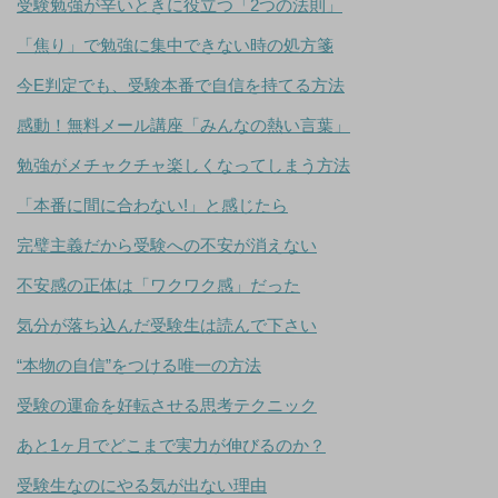
受験勉強が辛いときに役立つ「2つの法則」
「焦り」で勉強に集中できない時の処方箋
今E判定でも、受験本番で自信を持てる方法
感動！無料メール講座「みんなの熱い言葉」
勉強がメチャクチャ楽しくなってしまう方法
「本番に間に合わない!」と感じたら
完璧主義だから受験への不安が消えない
不安感の正体は「ワクワク感」だった
気分が落ち込んだ受験生は読んで下さい
“本物の自信”をつける唯一の方法
受験の運命を好転させる思考テクニック
あと1ヶ月でどこまで実力が伸びるのか？
受験生なのにやる気が出ない理由