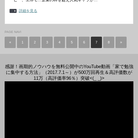
詳細を見る
PAGE NAVI
«
1
2
3
4
5
6
7
8
»
感謝！画期的ノウハウを無料公開中のYouTube動画「家で勉強
に集中する方法」（2017.7.1～）が500万回再生＆高評価数が
11万（高評価率96％）突破<(_ _)>