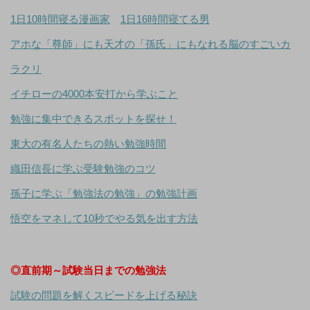
1日10時間寝る漫画家
1日16時間寝てる男
アホな「尊師」にも天才の「孫氏」にもなれる脳のすごいカ
ラクリ
イチローの4000本安打から学ぶこと
勉強に集中できるスポットを探せ！
東大の有名人たちの熱い勉強時間
織田信長に学ぶ受験勉強のコツ
孫子に学ぶ「勉強法の勉強」の勉強計画
悟空をマネして10秒でやる気を出す方法
◎直前期～試験当日までの勉強法
試験の問題を解くスピードを上げる秘訣