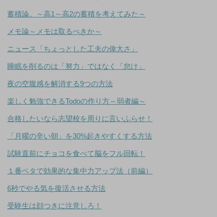
蓄積論。～高1～高2の蓄積を考えてみた～
メモ論～メモは取るべきか～
ニュース「ちょっとした工夫の偉大さ」
睡眠を削るのは「努力」ではなく「怠け」
夜の空腹感を解消する9つの方法
楽しく勉強できるTodoの作り方～弱者編～
合格したいなら志望校を周りに言いふらせ！
「月曜の辛い朝」を30%起きやすくする方法
試験直前にチョコを食べて脳をフル回転！
１番ベタで効果的な集中力アップ法（前編）
6秒でやる気を復活させる方法
受験生は顔つきに注意しろ！