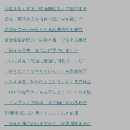
部屋を暗くする「映画館効果」で集中する
必見！英語長文を倍速で読むマル秘テク
要領がスーパー良くなる心理法則を発見
全受験生必聴の「試験本番」で使える裏技
「儲かる資格」をついに見つけました
ついに発見！勉強に最適な間食はコレだ！
「好きなことで生きていく！」を徹底検証
ヘタすぎる「休日のすごし方」をする受験生
「精神的な弱さ」を改善しようとしても無駄
「インプットの効率」を究極に高める秘訣
9時間睡眠に1ヶ月チャレンジした結果
「今から間に合いますか？」が愚問すぎる件