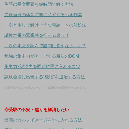
英語の長文問題を短時間で解く方法
受験当日の休憩時間に必ずやるべき作業
「あと少しで解けそうな問題」への対処法
試験本番の緊張感を抑える裏ワザ
「次の本文を読んで設問に答えなさい」？
勉強の集中力がアップする魔法のBGM
集中力×記憶力を同時に手に入れるコツ
試験会場に出現する“魔物”を退治する方法
※上記は当会の無料プレゼント・教材関連の記事が含まれます。
◎受験の不安・焦りを解消したい
最高のセルフイメージを手に入れる方法