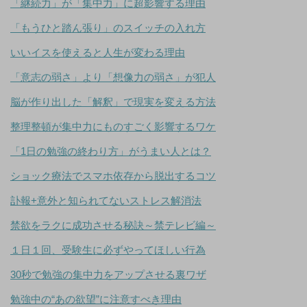
「継続力」が「集中力」に超影響する理由
「もうひと踏ん張り」のスイッチの入れ方
いいイスを使えると人生が変わる理由
「意志の弱さ」より「想像力の弱さ」が犯人
脳が作り出した「解釈」で現実を変える方法
整理整頓が集中力にものすごく影響するワケ
「1日の勉強の終わり方」がうまい人とは？
ショック療法でスマホ依存から脱出するコツ
訃報+意外と知られてないストレス解消法
禁欲をラクに成功させる秘訣～禁テレビ編～
１日１回、受験生に必ずやってほしい行為
30秒で勉強の集中力をアップさせる裏ワザ
勉強中の“あの欲望”に注意すべき理由