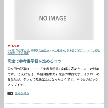
2012-3-22
1ヶ月100記事企画
,
効率的な勉強法～中上級編～
,
参考書学習テクニック
,
受験
を突破する記憶術
高速で参考書学習を進めるコツ
◎今回の記事は・・・ 「参考書学習の効率を高めたい人」が対象
です。 こんにちは！早稲田集中力研究会の中西です。イチローの
食生活が、テレビで放送禁止になったようです。▼今日のピック
アップイチ…
詳細を見る