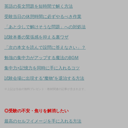
英語の長文問題を短時間で解く方法
受験当日の休憩時間に必ずやるべき作業
「あと少しで解けそうな問題」への対処法
試験本番の緊張感を抑える裏ワザ
「次の本文を読んで設問に答えなさい」？
勉強の集中力がアップする魔法のBGM
集中力×記憶力を同時に手に入れるコツ
試験会場に出現する“魔物”を退治する方法
※上記は当会の無料プレゼント・教材関連の記事が含まれます。
◎受験の不安・焦りを解消したい
最高のセルフイメージを手に入れる方法