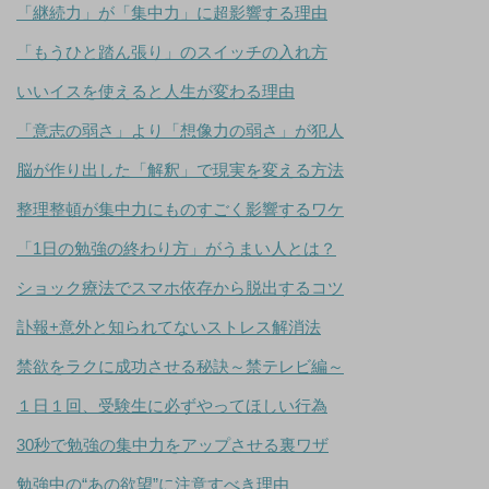
「継続力」が「集中力」に超影響する理由
「もうひと踏ん張り」のスイッチの入れ方
いいイスを使えると人生が変わる理由
「意志の弱さ」より「想像力の弱さ」が犯人
脳が作り出した「解釈」で現実を変える方法
整理整頓が集中力にものすごく影響するワケ
「1日の勉強の終わり方」がうまい人とは？
ショック療法でスマホ依存から脱出するコツ
訃報+意外と知られてないストレス解消法
禁欲をラクに成功させる秘訣～禁テレビ編～
１日１回、受験生に必ずやってほしい行為
30秒で勉強の集中力をアップさせる裏ワザ
勉強中の“あの欲望”に注意すべき理由