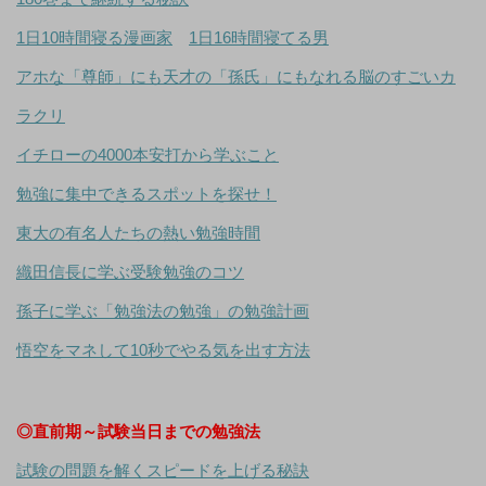
1日10時間寝る漫画家
1日16時間寝てる男
アホな「尊師」にも天才の「孫氏」にもなれる脳のすごいカ
ラクリ
イチローの4000本安打から学ぶこと
勉強に集中できるスポットを探せ！
東大の有名人たちの熱い勉強時間
織田信長に学ぶ受験勉強のコツ
孫子に学ぶ「勉強法の勉強」の勉強計画
悟空をマネして10秒でやる気を出す方法
◎直前期～試験当日までの勉強法
試験の問題を解くスピードを上げる秘訣