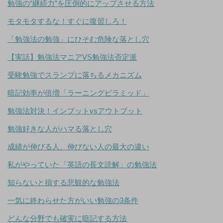
勉強の“継続力”を圧倒的にアップさせる方法
モタモタするな！すぐに復習しろ！
「勉強法の勉強」にひそむ危険な落とし穴
【実話】勉強法マニアVS勉強法否定派
受験勉強でスランプに落ちるメカニズム
暗記効率が倍増「ラーニングピラミッド」
勉強法対決！インプットvsアウトプット
勉強好きな人がハマる落とし穴
成績が伸びる人、伸びない人の最大の違い
私がやっていた「英語の長文読解」の勉強法
知らないと損する悲観的な勉強法
一気に終わらせた方がいい勉強の3条件
どんな分野でも確実に暗記する方法