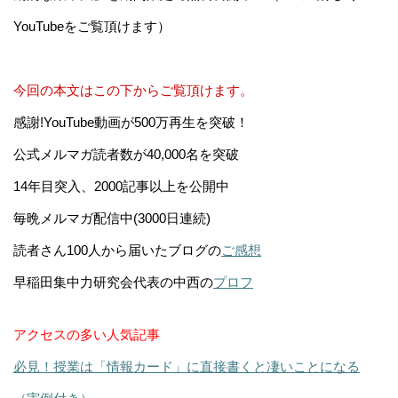
YouTubeをご覧頂けます）
今回の本文はこの下からご覧頂けます。
感謝!YouTube動画が500万再生を突破！
公式メルマガ読者数が40,000名を突破
14年目突入、2000記事以上を公開中
毎晩メルマガ配信中(3000日連続)
読者さん100人から届いたブログの
ご感想
早稲田集中力研究会代表の中西の
プロフ
アクセスの多い人気記事
必見！授業は「情報カード」に直接書くと凄いことになる