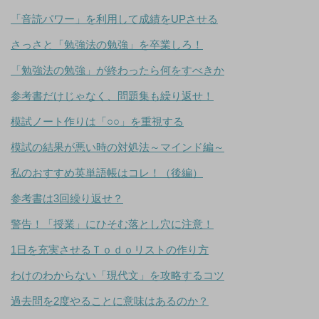
「音読パワー」を利用して成績をUPさせる
さっさと「勉強法の勉強」を卒業しろ！
「勉強法の勉強」が終わったら何をすべきか
参考書だけじゃなく、問題集も繰り返せ！
模試ノート作りは「○○」を重視する
模試の結果が悪い時の対処法～マインド編～
私のおすすめ英単語帳はコレ！（後編）
参考書は3回繰り返せ？
警告！「授業」にひそむ落とし穴に注意！
1日を充実させるＴｏｄｏリストの作り方
わけのわからない「現代文」を攻略するコツ
過去問を2度やることに意味はあるのか？