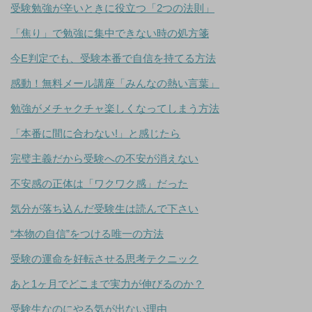
受験勉強が辛いときに役立つ「2つの法則」
「焦り」で勉強に集中できない時の処方箋
今E判定でも、受験本番で自信を持てる方法
感動！無料メール講座「みんなの熱い言葉」
勉強がメチャクチャ楽しくなってしまう方法
「本番に間に合わない!」と感じたら
完璧主義だから受験への不安が消えない
不安感の正体は「ワクワク感」だった
気分が落ち込んだ受験生は読んで下さい
“本物の自信”をつける唯一の方法
受験の運命を好転させる思考テクニック
あと1ヶ月でどこまで実力が伸びるのか？
受験生なのにやる気が出ない理由