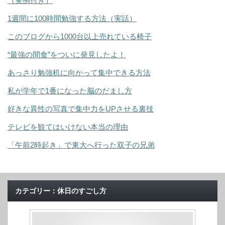
（実例付き）
1週間に100時間勉強する方法（実話）
このブログから1000台以上売れている椅子
“最強の間食”をついに発見したよ！
あっさり勉強机に向かって集中できる方法
私が学年で1番になった脳のだまし方
好きな異性の写真で集中力をUPさせる裏技
テレビを観てはいけない本当の理由
「午前2時起き」で東大へ行った双子の兄弟
カテゴリー：休日のすごし方