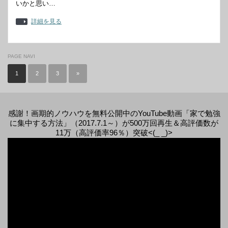
いかと思い…
詳細を見る
PAGE NAVI
1
2
3
»
感謝！画期的ノウハウを無料公開中のYouTube動画「家で勉強
に集中する方法」（2017.7.1～）が500万回再生＆高評価数が
11万（高評価率96％）突破<(_ _)>