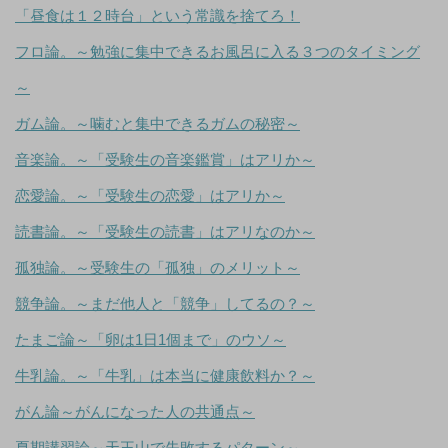
「昼食は１２時台」という常識を捨てろ！
フロ論。～勉強に集中できるお風呂に入る３つのタイミング
～
ガム論。～噛むと集中できるガムの秘密～
音楽論。～「受験生の音楽鑑賞」はアリか～
恋愛論。～「受験生の恋愛」はアリか～
読書論。～「受験生の読書」はアリなのか～
孤独論。～受験生の「孤独」のメリット～
競争論。～まだ他人と「競争」してるの？～
たまご論～「卵は1日1個まで」のウソ～
牛乳論。～「牛乳」は本当に健康飲料か？～
がん論～がんになった人の共通点～
夏期講習論～天王山で失敗するパターン～