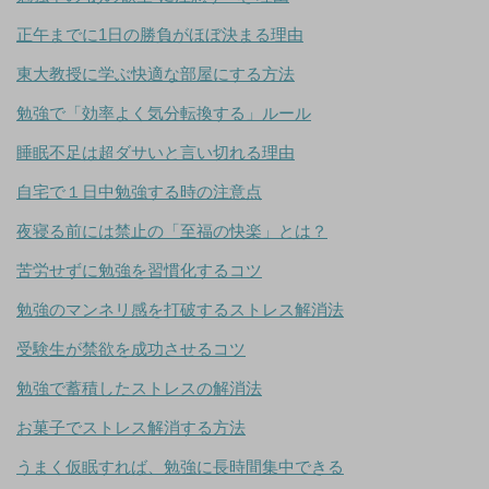
正午までに1日の勝負がほぼ決まる理由
東大教授に学ぶ快適な部屋にする方法
勉強で「効率よく気分転換する」ルール
睡眠不足は超ダサいと言い切れる理由
自宅で１日中勉強する時の注意点
夜寝る前には禁止の「至福の快楽」とは？
苦労せずに勉強を習慣化するコツ
勉強のマンネリ感を打破するストレス解消法
受験生が禁欲を成功させるコツ
勉強で蓄積したストレスの解消法
お菓子でストレス解消する方法
うまく仮眠すれば、勉強に長時間集中できる