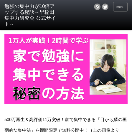
menu
500万再生＆高評価11万突破！家で集中できる「目から鱗の画
期的な集中法」を期間限定で無料公開中！（上の画像より