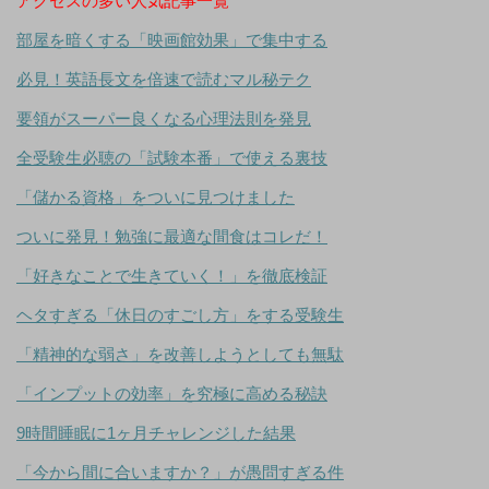
アクセスの多い人気記事一覧
部屋を暗くする「映画館効果」で集中する
必見！英語長文を倍速で読むマル秘テク
要領がスーパー良くなる心理法則を発見
全受験生必聴の「試験本番」で使える裏技
「儲かる資格」をついに見つけました
ついに発見！勉強に最適な間食はコレだ！
「好きなことで生きていく！」を徹底検証
ヘタすぎる「休日のすごし方」をする受験生
「精神的な弱さ」を改善しようとしても無駄
「インプットの効率」を究極に高める秘訣
9時間睡眠に1ヶ月チャレンジした結果
「今から間に合いますか？」が愚問すぎる件