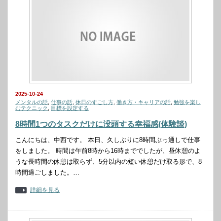
2025-10-24
メンタルの話
,
仕事の話
,
休日のすごし方
,
働き方・キャリアの話
,
勉強を楽し
むテクニック
,
目標を設定する
8時間1つのタスクだけに没頭する幸福感(体験談)
こんにちは、中西です。 本日、久しぶりに8時間ぶっ通しで仕事
をしました。 時間は午前8時から16時まででしたが、昼休憩のよ
うな長時間の休憩は取らず、5分以内の短い休憩だけ取る形で、8
時間過ごしました。…
詳細を見る