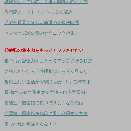
試験前日～当日の「食事と睡眠」のとり方
専門家としてトップ1％になる秘訣
必ず全員見てほしい衝撃の大傑作映画
センター試験対策のテクニック特集！
◎勉強の集中力をもっとアップさせたい
集中力と記憶力をまとめてアップさせる秘訣
合格したいなら「整理整頓」を甘く見るな！
規則正しい生活が命!集中力がUPする時間術
最強のBGMで集中する方法～自宅学習編～
自習室・図書館で集中できなくなる理由
自習室・図書館を休日に賢く利用する方法
家では絶対勉強するな！？