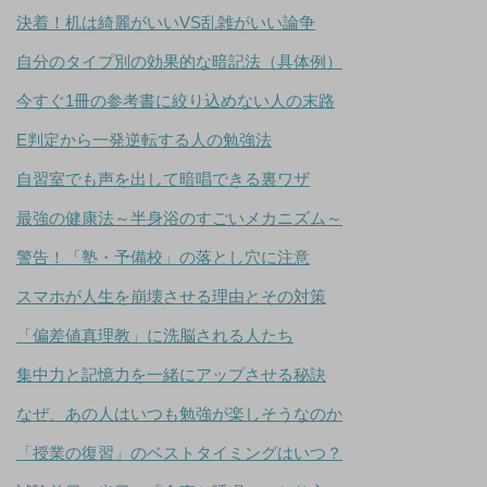
決着！机は綺麗がいいVS乱雑がいい論争
自分のタイプ別の効果的な暗記法（具体例）
今すぐ1冊の参考書に絞り込めない人の末路
E判定から一発逆転する人の勉強法
自習室でも声を出して暗唱できる裏ワザ
最強の健康法～半身浴のすごいメカニズム～
警告！「塾・予備校」の落とし穴に注意
スマホが人生を崩壊させる理由とその対策
「偏差値真理教」に洗脳される人たち
集中力と記憶力を一緒にアップさせる秘訣
なぜ、あの人はいつも勉強が楽しそうなのか
「授業の復習」のベストタイミングはいつ？