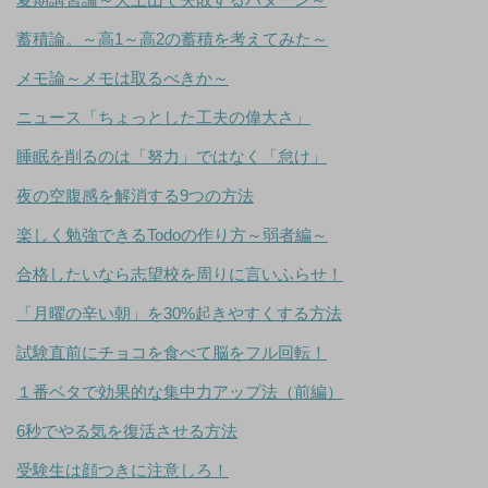
蓄積論。～高1～高2の蓄積を考えてみた～
メモ論～メモは取るべきか～
ニュース「ちょっとした工夫の偉大さ」
睡眠を削るのは「努力」ではなく「怠け」
夜の空腹感を解消する9つの方法
楽しく勉強できるTodoの作り方～弱者編～
合格したいなら志望校を周りに言いふらせ！
「月曜の辛い朝」を30%起きやすくする方法
試験直前にチョコを食べて脳をフル回転！
１番ベタで効果的な集中力アップ法（前編）
6秒でやる気を復活させる方法
受験生は顔つきに注意しろ！