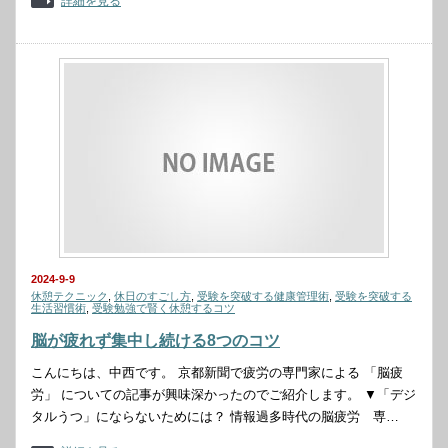
詳細を見る
2024-9-9
休憩テクニック
,
休日のすごし方
,
受験を突破する健康管理術
,
受験を突破する
生活習慣術
,
受験勉強で賢く休憩するコツ
脳が疲れず集中し続ける8つのコツ
こんにちは、中西です。 京都新聞で疲労の専門家による 「脳疲
労」 についての記事が興味深かったのでご紹介します。 ▼「デジ
タルうつ」にならないためには？ 情報過多時代の脳疲労 専…