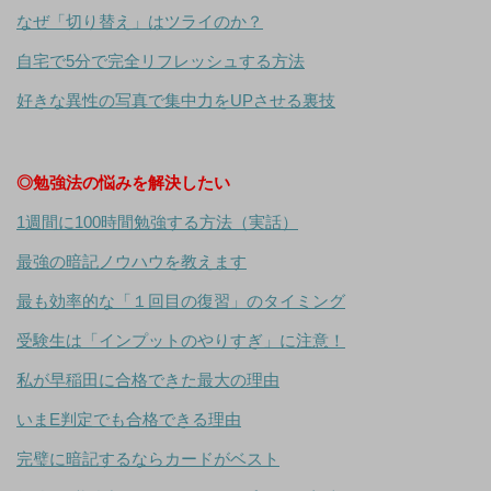
なぜ「切り替え」はツライのか？
自宅で5分で完全リフレッシュする方法
好きな異性の写真で集中力をUPさせる裏技
◎勉強法の悩みを解決したい
1週間に100時間勉強する方法（実話）
最強の暗記ノウハウを教えます
最も効率的な「１回目の復習」のタイミング
受験生は「インプットのやりすぎ」に注意！
私が早稲田に合格できた最大の理由
いまE判定でも合格できる理由
完璧に暗記するならカードがベスト