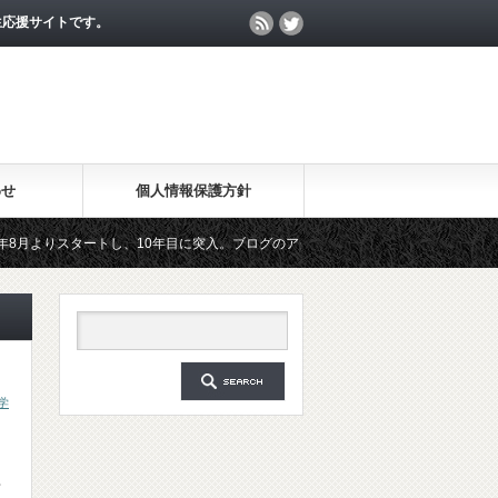
生応援サイトです。
わせ
個人情報保護方針
スタートし、10年目に突入。ブログのアクセス数が月間25万PV、公開記事数が200
た無料メールマガジン「勉強の集中力が10倍アップする秘訣」は、2018年6月に総読者
学
字