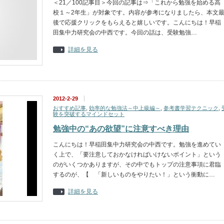
＜21／100記事目＞今回の記事は⇒「これから勉強を始める高
校１～2年生」が対象です。内容が参考になりましたら、本文
後で応援クリックをもらえると嬉しいです。こんにちは！早稲
田集中力研究会の中西です。今回の話は、受験勉強…
詳細を見る
2012-2-29
おすすめ記事
,
効率的な勉強法～中上級編～
,
参考書学習テクニック
,
験を突破するマインドセット
勉強中の“あの欲望”に注意すべき理由
こんにちは！早稲田集中力研究会の中西です。勉強を進めてい
く上で、「要注意しておかなければいけないポイント」という
のがいくつかありますが、その中でもトップの注意事項に君臨
するのが、【 「新しいものをやりたい！」という衝動に…
詳細を見る