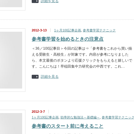
詳細を見る
2012-3-13
1ヶ月100記事企画
,
参考書学習テクニック
参考書学習を始めるときの注意点
＜36／100記事目＞今回の記事は⇒「参考書をこれから買い揃
える受験生・高校生」が対象です。内容が参考になりました
ら、本文最後のボタンより応援クリックをもらえると嬉しいで
す。こんにちは！早稲田集中力研究会の中西です。これ…
詳細を見る
2012-3-7
1ヶ月100記事企画
,
効率的な勉強法～基礎編～
,
参考書学習テクニッ
参考書のスタート前に考えること