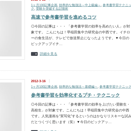
1ヶ月100記事企画
,
効率的な勉強法～中上級編～
,
参考書学習テクニ
ク
,
受験を突破する記憶術
高速で参考書学習を進めるコツ
◎今回の記事は・・・ 「参考書学習の効率を高めたい人」が対
象です。 こんにちは！早稲田集中力研究会の中西です。イチロ
ーの食生活が、テレビで放送禁止になったようです。▼今日の
ピックアップイチ…
詳細を見る
2012-3-16
1ヶ月100記事企画
,
効率的な勉強法～基礎編～
,
参考書学習テクニッ
参考書学習を効率化するプチ・テクニック
◎今回の記事は・・・ 「参考書学習の効率を上げたい受験生・
高校生」が対象です。こんにちは！早稲田集中力研究会の中西
です。人気漫画を“実写化”するというのはかなりリスキーな試
だとつくづく思います（笑）▼今日のピックアッ…