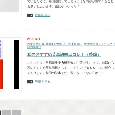
ているために、毎回混同してしまうような内容が出てくること
も多いと思います。仮にそういった「…
詳細を見る
2010-12-1
おすすめ記事
,
効率的な勉強法～中上級編～
,
参考書学習テクニック
,
語の勉強法
私のおすすめ英単語帳はコレ！（後編）
こんにちは！早稲田集中力研究会の中西です。 さて、前回から
私のおすすめ英単語帳として、こちらの 「ＤＵＯ」をご紹介し
ております。前回の記事まだご覧になってない方はこ…
詳細を見る