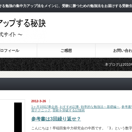
ける勉強の集中力アップ法をメインに、受験に勝つための勉強法をお届けする受験
ロフィール
ご感想
お問い合
本ブログは2010年8月より
2011年3月よりスタートし
2012-3-26
1ヶ月100記事企画
,
おすすめ記事
,
効率的な勉強法～基礎編～
,
参考書
習テクニック
,
受験を突破する記憶術
参考書は3回繰り返せ？
こんにちは！早稲田集中力研究会の中西です。「3」という数