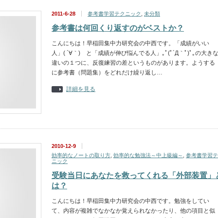
2011-6-28
参考書学習テクニック
,
未分類
参考書は何回くり返すのがベストか？
こんにちは！早稲田集中力研究会の中西です。「成績がいい
人」( ´∀｀) と「成績が伸び悩んでる人」｡ﾟ(ﾟ´Д｀ﾟ)ﾟ｡の大き
違いの１つに、反復練習の差というものがあります。ようする
に参考書（問題集）をどれだけ繰り返し…
詳細を見る
2010-12-9
効率的なノートの取り方
,
効率的な勉強法～中上級編～
,
参考書学習テ
ニック
受験当日にあなたを救ってくれる「外部装置」
は？
こんにちは！早稲田集中力研究会の中西です。勉強をしてい
て、内容が複雑でなかなか覚えられなかったり、他の項目と似