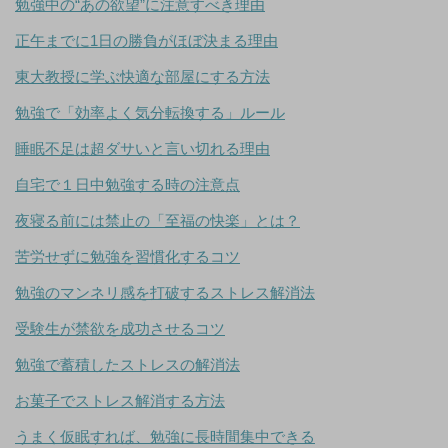
勉強中の“あの欲望”に注意すべき理由
正午までに1日の勝負がほぼ決まる理由
東大教授に学ぶ快適な部屋にする方法
勉強で「効率よく気分転換する」ルール
睡眠不足は超ダサいと言い切れる理由
自宅で１日中勉強する時の注意点
夜寝る前には禁止の「至福の快楽」とは？
苦労せずに勉強を習慣化するコツ
勉強のマンネリ感を打破するストレス解消法
受験生が禁欲を成功させるコツ
勉強で蓄積したストレスの解消法
お菓子でストレス解消する方法
うまく仮眠すれば、勉強に長時間集中できる