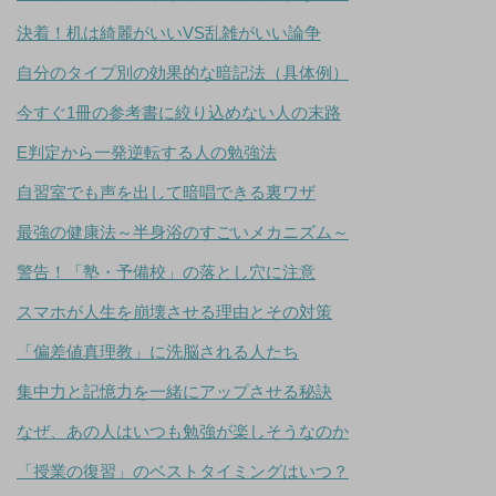
決着！机は綺麗がいいVS乱雑がいい論争
自分のタイプ別の効果的な暗記法（具体例）
今すぐ1冊の参考書に絞り込めない人の末路
E判定から一発逆転する人の勉強法
自習室でも声を出して暗唱できる裏ワザ
最強の健康法～半身浴のすごいメカニズム～
警告！「塾・予備校」の落とし穴に注意
スマホが人生を崩壊させる理由とその対策
「偏差値真理教」に洗脳される人たち
集中力と記憶力を一緒にアップさせる秘訣
なぜ、あの人はいつも勉強が楽しそうなのか
「授業の復習」のベストタイミングはいつ？