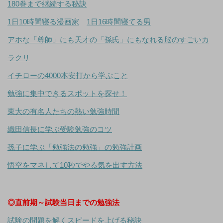
180巻まで継続する秘訣
1日10時間寝る漫画家
1日16時間寝てる男
アホな「尊師」にも天才の「孫氏」にもなれる脳のすごいカ
ラクリ
イチローの4000本安打から学ぶこと
勉強に集中できるスポットを探せ！
東大の有名人たちの熱い勉強時間
織田信長に学ぶ受験勉強のコツ
孫子に学ぶ「勉強法の勉強」の勉強計画
悟空をマネして10秒でやる気を出す方法
◎直前期～試験当日までの勉強法
試験の問題を解くスピードを上げる秘訣