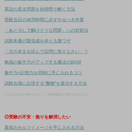
英語の長文問題を短時間で解く方法
受験当日の休憩時間に必ずやるべき作業
「あと少しで解けそうな問題」への対処法
試験本番の緊張感を抑える裏ワザ
「次の本文を読んで設問に答えなさい」？
勉強の集中力がアップする魔法のBGM
集中力×記憶力を同時に手に入れるコツ
試験会場に出現する“魔物”を退治する方法
※上記は当会の無料プレゼント・教材関連の記事が含まれます。
◎受験の不安・焦りを解消したい
最高のセルフイメージを手に入れる方法