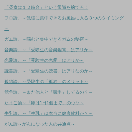
「昼食は１２時台」という常識を捨てろ！
フロ論。～勉強に集中できるお風呂に入る３つのタイミング
～
ガム論。～噛むと集中できるガムの秘密～
音楽論。～「受験生の音楽鑑賞」はアリか～
恋愛論。～「受験生の恋愛」はアリか～
読書論。～「受験生の読書」はアリなのか～
孤独論。～受験生の「孤独」のメリット～
競争論。～まだ他人と「競争」してるの？～
たまご論～「卵は1日1個まで」のウソ～
牛乳論。～「牛乳」は本当に健康飲料か？～
がん論～がんになった人の共通点～