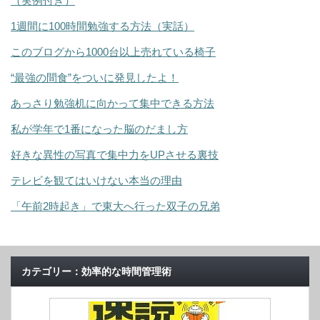
（実例付き）
1週間に100時間勉強する方法（実話）
このブログから1000台以上売れている椅子
“最強の間食”をついに発見したよ！
あっさり勉強机に向かって集中できる方法
私が学年で1番になった脳のだまし方
好きな異性の写真で集中力をUPさせる裏技
テレビを観てはいけない本当の理由
「午前2時起き」で東大へ行った双子の兄弟
カテゴリー：効率的な時間管理術