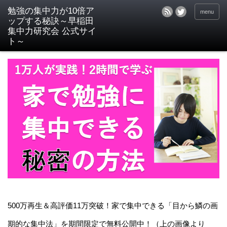
menu
500万再生＆高評価11万突破！家で集中できる「目から鱗の画
期的な集中法」を期間限定で無料公開中！（上の画像より