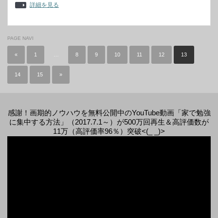
詳細を見る
PAGE NAVI
«
1
…
8
9
10
11
12
13
14
15
»
感謝！画期的ノウハウを無料公開中のYouTube動画「家で勉強
に集中する方法」（2017.7.1～）が500万回再生＆高評価数が
11万（高評価率96％）突破<(_ _)>