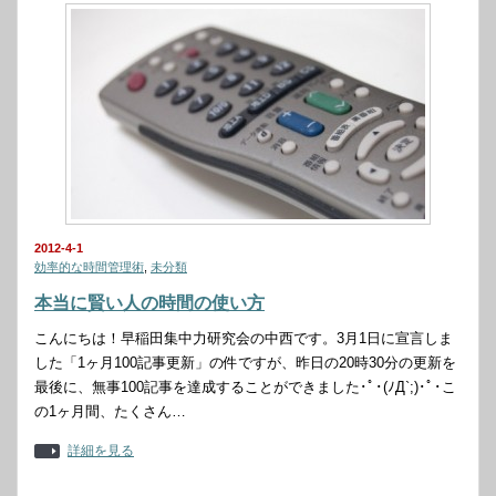
2012-4-1
効率的な時間管理術
,
未分類
本当に賢い人の時間の使い方
こんにちは！早稲田集中力研究会の中西です。3月1日に宣言しま
した「1ヶ月100記事更新」の件ですが、昨日の20時30分の更新を
最後に、無事100記事を達成することができました･ﾟ･(ﾉД`;)･ﾟ･こ
の1ヶ月間、たくさん…
詳細を見る