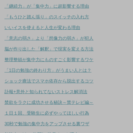
「継続力」が「集中力」に超影響する理由
「もうひと踏ん張り」のスイッチの入れ方
いいイスを使えると人生が変わる理由
「意志の弱さ」より「想像力の弱さ」が犯人
脳が作り出した「解釈」で現実を変える方法
整理整頓が集中力にものすごく影響するワケ
「1日の勉強の終わり方」がうまい人とは？
ショック療法でスマホ依存から脱出するコツ
訃報+意外と知られてないストレス解消法
禁欲をラクに成功させる秘訣～禁テレビ編～
１日１回、受験生に必ずやってほしい行為
30秒で勉強の集中力をアップさせる裏ワザ