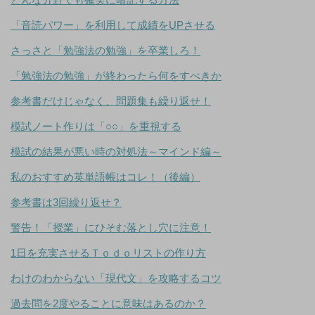
「音読パワー」を利用して成績をUPさせる
さっさと「勉強法の勉強」を卒業しろ！
「勉強法の勉強」が終わったら何をすべきか
参考書だけじゃなく、問題集も繰り返せ！
模試ノート作りは「○○」を重視する
模試の結果が悪い時の対処法～マインド編～
私のおすすめ英単語帳はコレ！（後編）
参考書は3回繰り返せ？
警告！「授業」にひそむ落とし穴に注意！
1日を充実させるＴｏｄｏリストの作り方
わけのわからない「現代文」を攻略するコツ
過去問を2度やることに意味はあるのか？