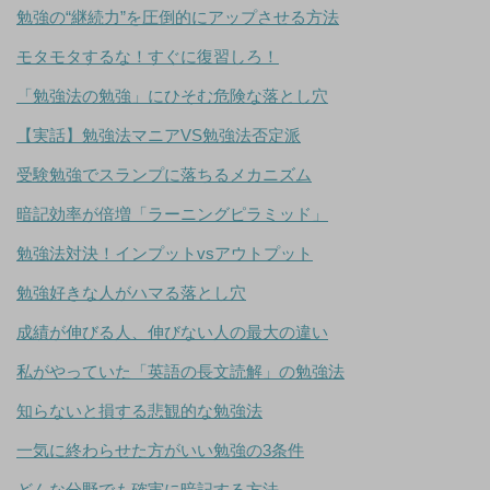
勉強の“継続力”を圧倒的にアップさせる方法
モタモタするな！すぐに復習しろ！
「勉強法の勉強」にひそむ危険な落とし穴
【実話】勉強法マニアVS勉強法否定派
受験勉強でスランプに落ちるメカニズム
暗記効率が倍増「ラーニングピラミッド」
勉強法対決！インプットvsアウトプット
勉強好きな人がハマる落とし穴
成績が伸びる人、伸びない人の最大の違い
私がやっていた「英語の長文読解」の勉強法
知らないと損する悲観的な勉強法
一気に終わらせた方がいい勉強の3条件
どんな分野でも確実に暗記する方法