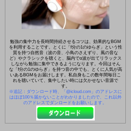
勉強の集中力を長時間持続させるコツは、効果的なBGM
を利用することです。とくに「f分の1のゆらぎ」という性
質を持つ自然音（波の音、小鳥のさえずり、風の音な
ど）やクラシックを聴くと、脳内でα波が出てリラックス
しながら勉強に集中できるようになります。今回はそん
な「f分の1のゆらぎ」を持つ音の中でも、とくに人気が高
いあるBGMをお届けします。私自身もこの数年間毎日こ
れを聴いていて、集中したい時には欠かせない音源で
す。
※追記：ダウンロード時、「@icloud.com」のアドレスに
はほぼ100％届かないことがわかりましたので、これ以外
のアドレスでダンロードをお願いします。