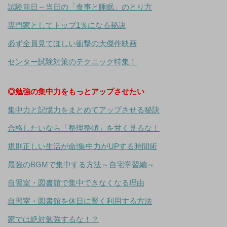
試験前日～当日の「食事と睡眠」のとり方
専門家としてトップ1％になる秘訣
必ず全員見てほしい衝撃の大傑作映画
センター試験対策のテクニック特集！
◎勉強の集中力をもっとアップさせたい
集中力と記憶力をまとめてアップさせる秘訣
合格したいなら「整理整頓」を甘く見るな！
規則正しい生活が命!集中力がUPする時間術
最強のBGMで集中する方法～自宅学習編～
自習室・図書館で集中できなくなる理由
自習室・図書館を休日に賢く利用する方法
家では絶対勉強するな！？