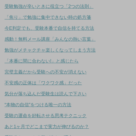
受験勉強が辛いときに役立つ「2つの法則」
「焦り」で勉強に集中できない時の処方箋
今E判定でも、受験本番で自信を持てる方法
感動！無料メール講座「みんなの熱い言葉」
勉強がメチャクチャ楽しくなってしまう方法
「本番に間に合わない!」と感じたら
完璧主義だから受験への不安が消えない
不安感の正体は「ワクワク感」だった
気分が落ち込んだ受験生は読んで下さい
“本物の自信”をつける唯一の方法
受験の運命を好転させる思考テクニック
あと1ヶ月でどこまで実力が伸びるのか？