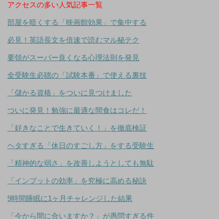
アクセスの多い人気記事一覧
部屋を暗くする「映画館効果」で集中する
必見！英語長文を倍速で読むマル秘テク
要領がスーパー良くなる心理法則を発見
全受験生必聴の「試験本番」で使える裏技
「儲かる資格」をついに見つけました
ついに発見！勉強に最適な間食はコレだ！
「好きなことで生きていく！」を徹底検証
ヘタすぎる「休日のすごし方」をする受験生
「精神的な弱さ」を改善しようとしても無駄
「インプットの効率」を究極に高める秘訣
9時間睡眠に1ヶ月チャレンジした結果
「今から間に合いますか？」が愚問すぎる件