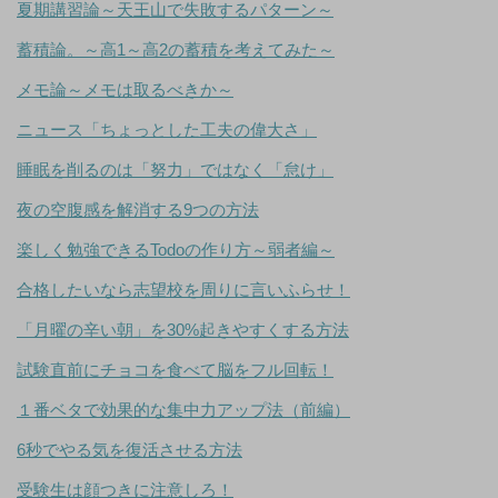
夏期講習論～天王山で失敗するパターン～
蓄積論。～高1～高2の蓄積を考えてみた～
メモ論～メモは取るべきか～
ニュース「ちょっとした工夫の偉大さ」
睡眠を削るのは「努力」ではなく「怠け」
夜の空腹感を解消する9つの方法
楽しく勉強できるTodoの作り方～弱者編～
合格したいなら志望校を周りに言いふらせ！
「月曜の辛い朝」を30%起きやすくする方法
試験直前にチョコを食べて脳をフル回転！
１番ベタで効果的な集中力アップ法（前編）
6秒でやる気を復活させる方法
受験生は顔つきに注意しろ！