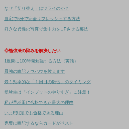
なぜ「切り替え」はツライのか？
自宅で5分で完全リフレッシュする方法
好きな異性の写真で集中力をUPさせる裏技
◎勉強法の悩みを解決したい
1週間に100時間勉強する方法（実話）
最強の暗記ノウハウを教えます
最も効率的な「１回目の復習」のタイミング
受験生は「インプットのやりすぎ」に注意！
私が早稲田に合格できた最大の理由
いまE判定でも合格できる理由
完璧に暗記するならカードがベスト