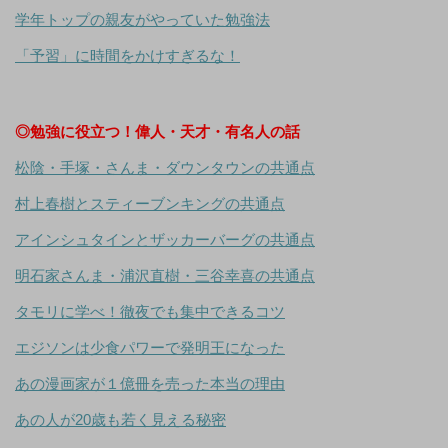
学年トップの親友がやっていた勉強法
「予習」に時間をかけすぎるな！
◎勉強に役立つ！偉人・天才・有名人の話
松陰・手塚・さんま・ダウンタウンの共通点
村上春樹とスティーブンキングの共通点
アインシュタインとザッカーバーグの共通点
明石家さんま・浦沢直樹・三谷幸喜の共通点
タモリに学べ！徹夜でも集中できるコツ
エジソンは少食パワーで発明王になった
あの漫画家が１億冊を売った本当の理由
あの人が20歳も若く見える秘密