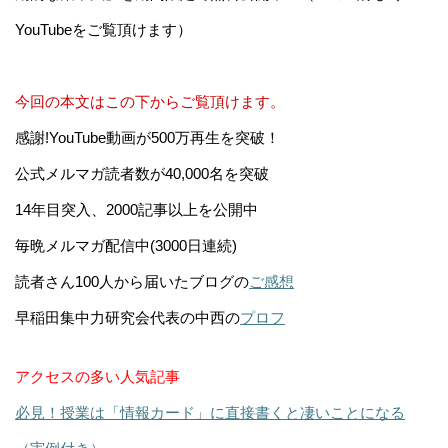
YouTubeをご覧頂けます）
今回の本文はこの下からご覧頂けます。
感謝!YouTube動画が500万再生を突破！
公式メルマガ読者数が40,000名を突破
14年目突入、2000記事以上を公開中
毎晩メルマガ配信中(3000日連続)
読者さん100人から届いたブログの
ご感想
早稲田集中力研究会代表の中西の
プロフ
アクセスの多い人気記事
必見！授業は「情報カード」に直接書くと凄いことになる