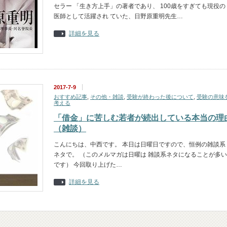
セラー 「生き方上手」の著者であり、 100歳をすぎても現役の
医師として活躍され ていた、日野原重明先生…
詳細を見る
2017-7-9
おすすめ記事
,
その他・雑談
,
受験が終わった後について
,
受験の意味
考える
「借金」に苦しむ若者が続出している本当の理
（雑談）
こんにちは、中西です。 本日は日曜日ですので、恒例の雑談系
ネタで。 （このメルマガは日曜は 雑談系ネタになることが多い
です） 今回取り上げた…
詳細を見る