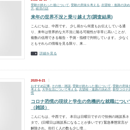
受験が終わった後について
,
受験の意味を考える
,
志望校・進路の決め
方
,
経済の話
来年の世界不況と乗り越え方(調査結果)
こんにちは、中西です。 少し前から何度もお伝えしている通
り、来年は世界的な大不況に陥る可能性が非常に高いことが、
複数の信用できる報告・予測・指標で判明しています。 少なく
ともそれらの情報を見る限り、来…
詳細を見る
2020-6-21
おすすめ記事
,
その他・雑談
,
受験が終わった後について
,
受験の意味
考える
,
大学生活について考える
,
志望校・進路の決め方
,
新型コロナ
慌
コロナ恐慌の現状と学生の危機的な就職につい
（雑談）
こんにちは、中西です。 本日は日曜日ですので恒例の雑談系ネ
タで。(日曜日は雑談系になることが多いです) 緊急事態宣言が
解除され、街行く人の数も少し増…