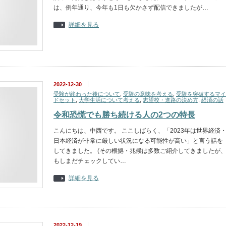
は、例年通り、今年も1日も欠かさず配信できましたが…
詳細を見る
2022-12-30
受験が終わった後について
,
受験の意味を考える
,
受験を突破するマイ
ドセット
,
大学生活について考える
,
志望校・進路の決め方
,
経済の話
令和恐慌でも勝ち続ける人の2つの特長
こんにちは、中西です。 ここしばらく、「2023年は世界経済
日本経済が非常に厳しい状況になる可能性が高い」と言う話を
してきました。 (その根拠・兆候は多数ご紹介してきましたが
もしまだチェックしてい…
詳細を見る
2022-12-19