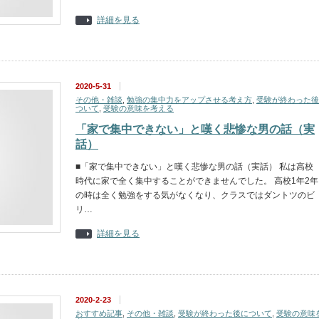
詳細を見る
2020-5-31
その他・雑談
,
勉強の集中力をアップさせる考え方
,
受験が終わった後
ついて
,
受験の意味を考える
「家で集中できない」と嘆く悲惨な男の話（実
話）
■「家で集中できない」と嘆く悲惨な男の話（実話） 私は高校
時代に家で全く集中することができませんでした。 高校1年2年
の時は全く勉強をする気がなくなり、クラスではダントツのビ
リ…
詳細を見る
2020-2-23
おすすめ記事
,
その他・雑談
,
受験が終わった後について
,
受験の意味