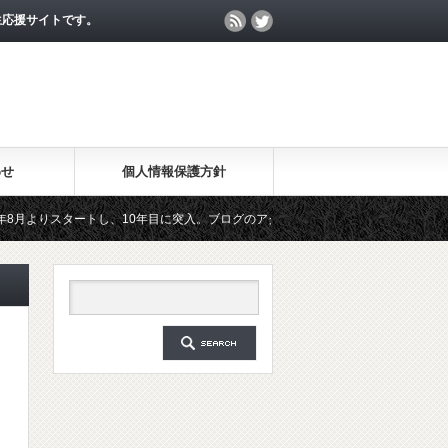
生応援サイトです。
わせ
個人情報保護方針
スタートし、10年目に突入。ブログのアクセス数が月間25万PV、公開記事数が200
た無料メールマガジン「勉強の集中力が10倍アップする秘訣」は、2018年6月に総読