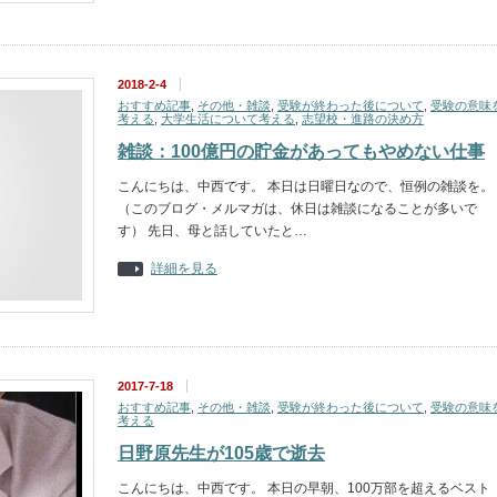
2018-2-4
おすすめ記事
,
その他・雑談
,
受験が終わった後について
,
受験の意味
考える
,
大学生活について考える
,
志望校・進路の決め方
雑談：100億円の貯金があってもやめない仕事
こんにちは、中西です。 本日は日曜日なので、恒例の雑談を。
（このブログ・メルマガは、休日は雑談になることが多いで
す） 先日、母と話していたと…
詳細を見る
2017-7-18
おすすめ記事
,
その他・雑談
,
受験が終わった後について
,
受験の意味
考える
日野原先生が105歳で逝去
こんにちは、中西です。 本日の早朝、100万部を超えるベスト