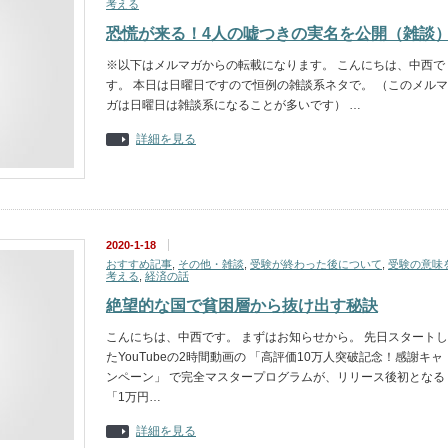
考える
恐慌が来る！4人の嘘つきの実名を公開（雑談
※以下はメルマガからの転載になります。 こんにちは、中西で
す。 本日は日曜日ですので恒例の雑談系ネタで。 （このメルマ
ガは日曜日は雑談系になることが多いです） …
詳細を見る
2020-1-18
おすすめ記事
,
その他・雑談
,
受験が終わった後について
,
受験の意味
考える
,
経済の話
絶望的な国で貧困層から抜け出す秘訣
こんにちは、中西です。 まずはお知らせから。 先日スタートし
たYouTubeの2時間動画の 「高評価10万人突破記念！感謝キャ
ンペーン」 で完全マスタープログラムが、リリース後初となる
「1万円…
詳細を見る