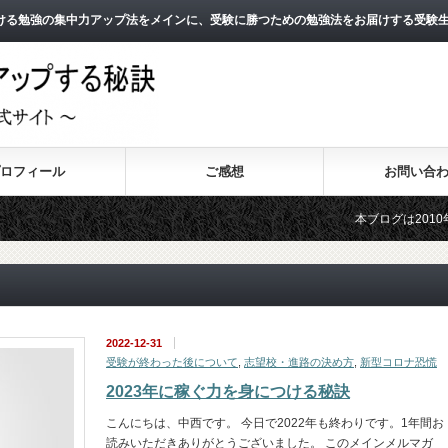
ける勉強の集中力アップ法をメインに、受験に勝つための勉強法をお届けする受験
ロフィール
ご感想
お問い合
本ブログは2010年8月より
2011年3月よりスタートし
2022-12-31
受験が終わった後について
,
志望校・進路の決め方
,
新型コロナ恐慌
2023年に稼ぐ力を身につける秘訣
こんにちは、中西です。 今日で2022年も終わりです。1年間お
読みいただきありがとうございました。 このメインメルマガ