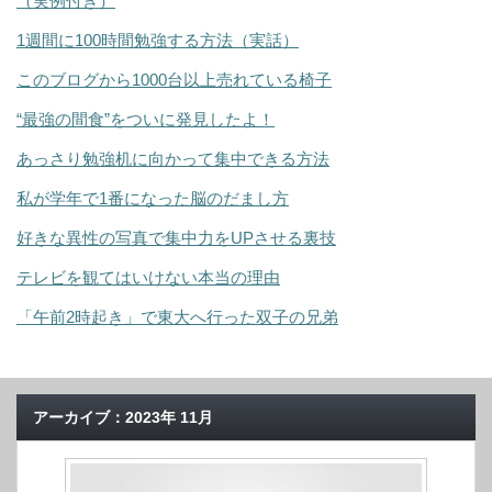
（実例付き）
1週間に100時間勉強する方法（実話）
このブログから1000台以上売れている椅子
“最強の間食”をついに発見したよ！
あっさり勉強机に向かって集中できる方法
私が学年で1番になった脳のだまし方
好きな異性の写真で集中力をUPさせる裏技
テレビを観てはいけない本当の理由
「午前2時起き」で東大へ行った双子の兄弟
アーカイブ：2023年 11月