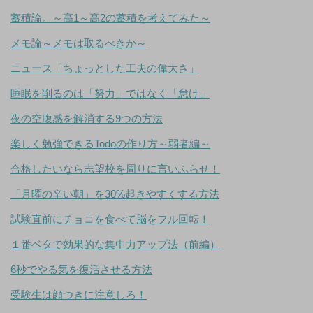
蓄積論。～高1～高2の蓄積を考えてみた～
メモ論～メモは取るべきか～
ニュース「ちょっとした工夫の偉大さ」
睡眠を削るのは「努力」ではなく「怠け」
夜の空腹感を解消する9つの方法
楽しく勉強できるTodoの作り方～弱者編～
合格したいなら志望校を周りに言いふらせ！
「月曜の辛い朝」を30%起きやすくする方法
試験直前にチョコを食べて脳をフル回転！
１番ベタで効果的な集中力アップ法（前編）
6秒でやる気を復活させる方法
受験生は顔つきに注意しろ！