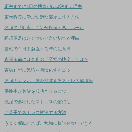
正午までに1日の勝負がほぼ決まる理由
東大教授に学ぶ快適な部屋にする方法
勉強で「効率よく気分転換する」ルール
睡眠不足は超ダサいと言い切れる理由
自宅で１日中勉強する時の注意点
夜寝る前には禁止の「至福の快楽」とは？
苦労せずに勉強を習慣化するコツ
勉強のマンネリ感を打破するストレス解消法
受験生が禁欲を成功させるコツ
勉強で蓄積したストレスの解消法
お菓子でストレス解消する方法
うまく仮眠すれば、勉強に長時間集中できる