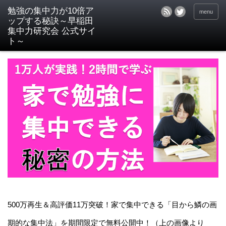
menu
500万再生＆高評価11万突破！家で集中できる「目から鱗の画
期的な集中法」を期間限定で無料公開中！（上の画像より