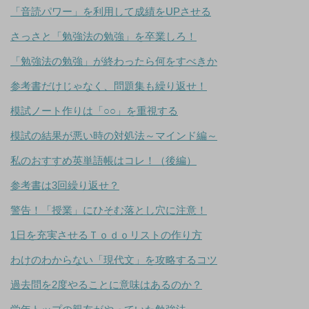
「音読パワー」を利用して成績をUPさせる
さっさと「勉強法の勉強」を卒業しろ！
「勉強法の勉強」が終わったら何をすべきか
参考書だけじゃなく、問題集も繰り返せ！
模試ノート作りは「○○」を重視する
模試の結果が悪い時の対処法～マインド編～
私のおすすめ英単語帳はコレ！（後編）
参考書は3回繰り返せ？
警告！「授業」にひそむ落とし穴に注意！
1日を充実させるＴｏｄｏリストの作り方
わけのわからない「現代文」を攻略するコツ
過去問を2度やることに意味はあるのか？