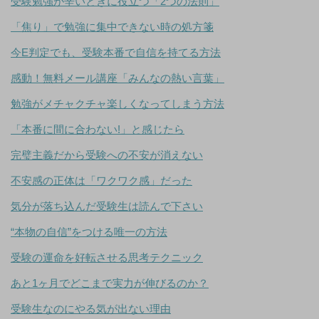
受験勉強が辛いときに役立つ「2つの法則」
「焦り」で勉強に集中できない時の処方箋
今E判定でも、受験本番で自信を持てる方法
感動！無料メール講座「みんなの熱い言葉」
勉強がメチャクチャ楽しくなってしまう方法
「本番に間に合わない!」と感じたら
完璧主義だから受験への不安が消えない
不安感の正体は「ワクワク感」だった
気分が落ち込んだ受験生は読んで下さい
“本物の自信”をつける唯一の方法
受験の運命を好転させる思考テクニック
あと1ヶ月でどこまで実力が伸びるのか？
受験生なのにやる気が出ない理由