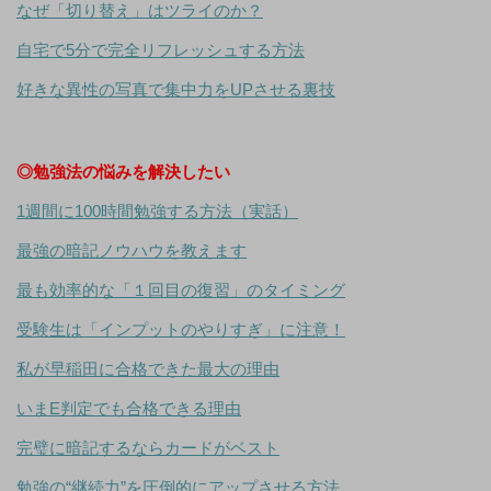
なぜ「切り替え」はツライのか？
自宅で5分で完全リフレッシュする方法
好きな異性の写真で集中力をUPさせる裏技
◎勉強法の悩みを解決したい
1週間に100時間勉強する方法（実話）
最強の暗記ノウハウを教えます
最も効率的な「１回目の復習」のタイミング
受験生は「インプットのやりすぎ」に注意！
私が早稲田に合格できた最大の理由
いまE判定でも合格できる理由
完璧に暗記するならカードがベスト
勉強の“継続力”を圧倒的にアップさせる方法