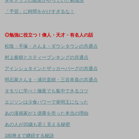
学年トップの親友がやっていた勉強法
「予習」に時間をかけすぎるな！
◎勉強に役立つ！偉人・天才・有名人の話
松陰・手塚・さんま・ダウンタウンの共通点
村上春樹とスティーブンキングの共通点
アインシュタインとザッカーバーグの共通点
明石家さんま・浦沢直樹・三谷幸喜の共通点
タモリに学べ！徹夜でも集中できるコツ
エジソンは少食パワーで発明王になった
あの漫画家が１億冊を売った本当の理由
あの人が20歳も若く見える秘密
180巻まで継続する秘訣