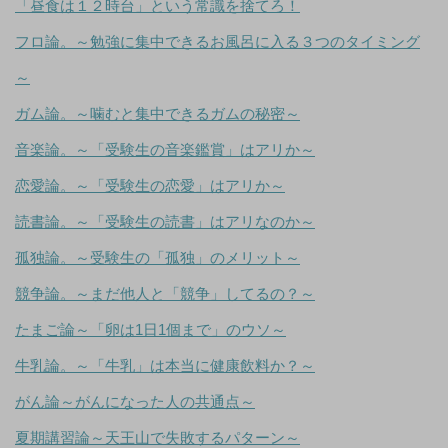
「昼食は１２時台」という常識を捨てろ！
フロ論。～勉強に集中できるお風呂に入る３つのタイミング
～
ガム論。～噛むと集中できるガムの秘密～
音楽論。～「受験生の音楽鑑賞」はアリか～
恋愛論。～「受験生の恋愛」はアリか～
読書論。～「受験生の読書」はアリなのか～
孤独論。～受験生の「孤独」のメリット～
競争論。～まだ他人と「競争」してるの？～
たまご論～「卵は1日1個まで」のウソ～
牛乳論。～「牛乳」は本当に健康飲料か？～
がん論～がんになった人の共通点～
夏期講習論～天王山で失敗するパターン～