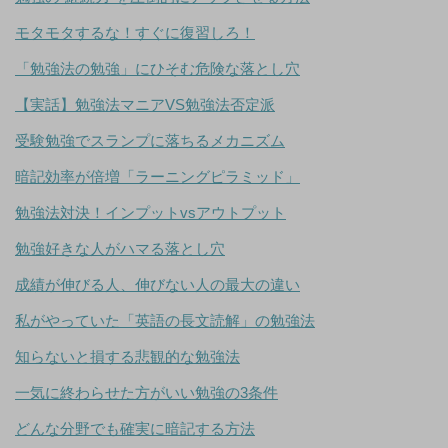
モタモタするな！すぐに復習しろ！
「勉強法の勉強」にひそむ危険な落とし穴
【実話】勉強法マニアVS勉強法否定派
受験勉強でスランプに落ちるメカニズム
暗記効率が倍増「ラーニングピラミッド」
勉強法対決！インプットvsアウトプット
勉強好きな人がハマる落とし穴
成績が伸びる人、伸びない人の最大の違い
私がやっていた「英語の長文読解」の勉強法
知らないと損する悲観的な勉強法
一気に終わらせた方がいい勉強の3条件
どんな分野でも確実に暗記する方法