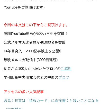
YouTubeをご覧頂けます）
今回の本文はこの下からご覧頂けます。
感謝!YouTube動画が500万再生を突破！
公式メルマガ読者数が40,000名を突破
14年目突入、2000記事以上を公開中
毎晩メルマガ配信中(3000日連続)
読者さん100人から届いたブログの
ご感想
早稲田集中力研究会代表の中西の
プロフ
アクセスの多い人気記事
必見！授業は「情報カード」に直接書くと凄いことになる