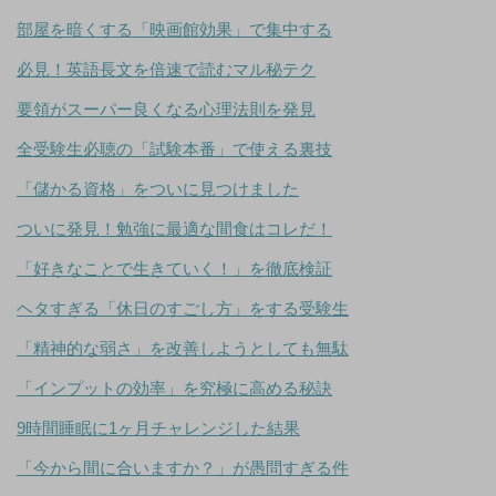
部屋を暗くする「映画館効果」で集中する
必見！英語長文を倍速で読むマル秘テク
要領がスーパー良くなる心理法則を発見
全受験生必聴の「試験本番」で使える裏技
「儲かる資格」をついに見つけました
ついに発見！勉強に最適な間食はコレだ！
「好きなことで生きていく！」を徹底検証
ヘタすぎる「休日のすごし方」をする受験生
「精神的な弱さ」を改善しようとしても無駄
「インプットの効率」を究極に高める秘訣
9時間睡眠に1ヶ月チャレンジした結果
「今から間に合いますか？」が愚問すぎる件