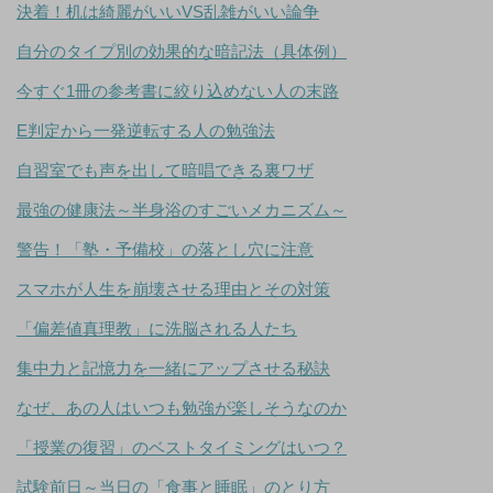
決着！机は綺麗がいいVS乱雑がいい論争
自分のタイプ別の効果的な暗記法（具体例）
今すぐ1冊の参考書に絞り込めない人の末路
E判定から一発逆転する人の勉強法
自習室でも声を出して暗唱できる裏ワザ
最強の健康法～半身浴のすごいメカニズム～
警告！「塾・予備校」の落とし穴に注意
スマホが人生を崩壊させる理由とその対策
「偏差値真理教」に洗脳される人たち
集中力と記憶力を一緒にアップさせる秘訣
なぜ、あの人はいつも勉強が楽しそうなのか
「授業の復習」のベストタイミングはいつ？
試験前日～当日の「食事と睡眠」のとり方