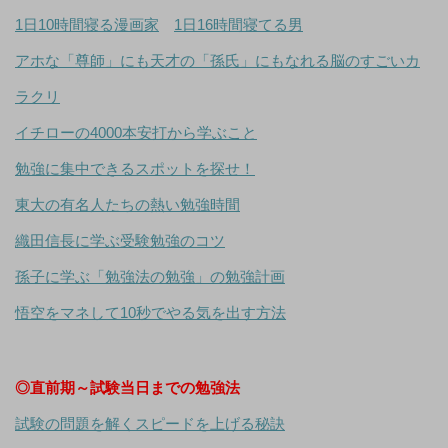
1日10時間寝る漫画家
1日16時間寝てる男
アホな「尊師」にも天才の「孫氏」にもなれる脳のすごいカ
ラクリ
イチローの4000本安打から学ぶこと
勉強に集中できるスポットを探せ！
東大の有名人たちの熱い勉強時間
織田信長に学ぶ受験勉強のコツ
孫子に学ぶ「勉強法の勉強」の勉強計画
悟空をマネして10秒でやる気を出す方法
◎直前期～試験当日までの勉強法
試験の問題を解くスピードを上げる秘訣