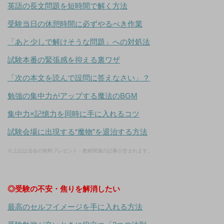
英語の長文問題を短時間で解く方法
受験当日の休憩時間に必ずやるべき作業
「あと少しで解けそうな問題」への対処法
試験本番の緊張感を抑える裏ワザ
「次の本文を読んで設問に答えなさい」？
勉強の集中力がアップする魔法のBGM
集中力×記憶力を同時に手に入れるコツ
試験会場に出現する“魔物”を退治する方法
※上記は当会の無料プレゼント・教材関連の記事が含まれます。
◎受験の不安・焦りを解消したい
最高のセルフイメージを手に入れる方法