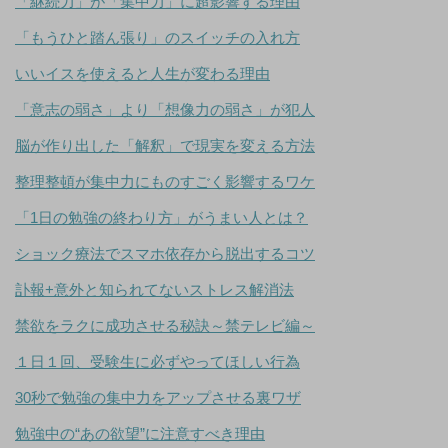
「継続力」が「集中力」に超影響する理由
「もうひと踏ん張り」のスイッチの入れ方
いいイスを使えると人生が変わる理由
「意志の弱さ」より「想像力の弱さ」が犯人
脳が作り出した「解釈」で現実を変える方法
整理整頓が集中力にものすごく影響するワケ
「1日の勉強の終わり方」がうまい人とは？
ショック療法でスマホ依存から脱出するコツ
訃報+意外と知られてないストレス解消法
禁欲をラクに成功させる秘訣～禁テレビ編～
１日１回、受験生に必ずやってほしい行為
30秒で勉強の集中力をアップさせる裏ワザ
勉強中の“あの欲望”に注意すべき理由