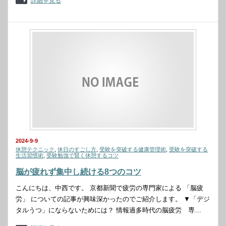
詳細を見る
2024-9-9
休憩テクニック
,
休日のすごし方
,
受験を突破する健康管理術
,
受験を突破する
生活習慣術
,
受験勉強で賢く休憩するコツ
脳が疲れず集中し続ける8つのコツ
こんにちは、中西です。 京都新聞で疲労の専門家による 「脳疲
労」 についての記事が興味深かったのでご紹介します。 ▼「デジ
タルうつ」にならないためには？ 情報過多時代の脳疲労 専…