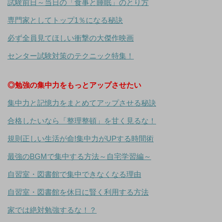
試験前日～当日の「食事と睡眠」のとり方
専門家としてトップ1％になる秘訣
必ず全員見てほしい衝撃の大傑作映画
センター試験対策のテクニック特集！
◎勉強の集中力をもっとアップさせたい
集中力と記憶力をまとめてアップさせる秘訣
合格したいなら「整理整頓」を甘く見るな！
規則正しい生活が命!集中力がUPする時間術
最強のBGMで集中する方法～自宅学習編～
自習室・図書館で集中できなくなる理由
自習室・図書館を休日に賢く利用する方法
家では絶対勉強するな！？