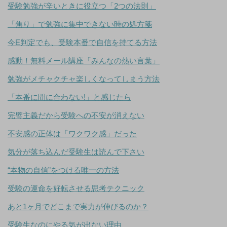
受験勉強が辛いときに役立つ「2つの法則」
「焦り」で勉強に集中できない時の処方箋
今E判定でも、受験本番で自信を持てる方法
感動！無料メール講座「みんなの熱い言葉」
勉強がメチャクチャ楽しくなってしまう方法
「本番に間に合わない!」と感じたら
完璧主義だから受験への不安が消えない
不安感の正体は「ワクワク感」だった
気分が落ち込んだ受験生は読んで下さい
“本物の自信”をつける唯一の方法
受験の運命を好転させる思考テクニック
あと1ヶ月でどこまで実力が伸びるのか？
受験生なのにやる気が出ない理由