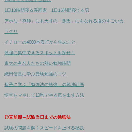
1日10時間寝る漫画家
1日16時間寝てる男
アホな「尊師」にも天才の「孫氏」にもなれる脳のすごいカ
ラクリ
イチローの4000本安打から学ぶこと
勉強に集中できるスポットを探せ！
東大の有名人たちの熱い勉強時間
織田信長に学ぶ受験勉強のコツ
孫子に学ぶ「勉強法の勉強」の勉強計画
悟空をマネして10秒でやる気を出す方法
◎直前期～試験当日までの勉強法
試験の問題を解くスピードを上げる秘訣