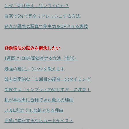
なぜ「切り替え」はツライのか？
自宅で5分で完全リフレッシュする方法
好きな異性の写真で集中力をUPさせる裏技
◎勉強法の悩みを解決したい
1週間に100時間勉強する方法（実話）
最強の暗記ノウハウを教えます
最も効率的な「１回目の復習」のタイミング
受験生は「インプットのやりすぎ」に注意！
私が早稲田に合格できた最大の理由
いまE判定でも合格できる理由
完璧に暗記するならカードがベスト