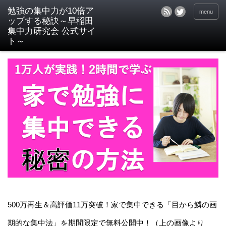
menu
500万再生＆高評価11万突破！家で集中できる「目から鱗の画
期的な集中法」を期間限定で無料公開中！（上の画像より