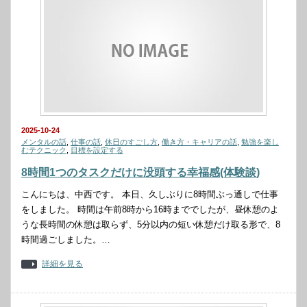
2025-10-24
メンタルの話
,
仕事の話
,
休日のすごし方
,
働き方・キャリアの話
,
勉強を楽し
むテクニック
,
目標を設定する
8時間1つのタスクだけに没頭する幸福感(体験談)
こんにちは、中西です。 本日、久しぶりに8時間ぶっ通しで仕事
をしました。 時間は午前8時から16時まででしたが、昼休憩のよ
うな長時間の休憩は取らず、5分以内の短い休憩だけ取る形で、8
時間過ごしました。…
詳細を見る