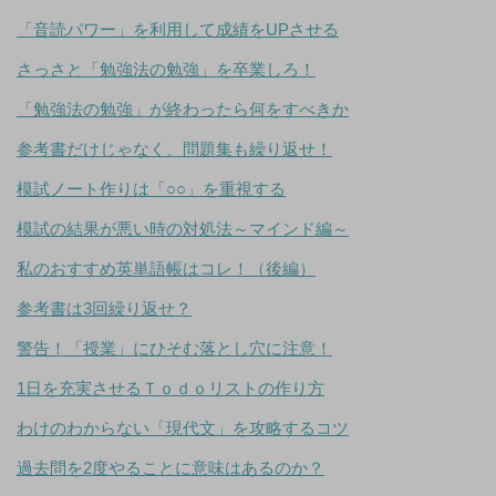
「音読パワー」を利用して成績をUPさせる
さっさと「勉強法の勉強」を卒業しろ！
「勉強法の勉強」が終わったら何をすべきか
参考書だけじゃなく、問題集も繰り返せ！
模試ノート作りは「○○」を重視する
模試の結果が悪い時の対処法～マインド編～
私のおすすめ英単語帳はコレ！（後編）
参考書は3回繰り返せ？
警告！「授業」にひそむ落とし穴に注意！
1日を充実させるＴｏｄｏリストの作り方
わけのわからない「現代文」を攻略するコツ
過去問を2度やることに意味はあるのか？