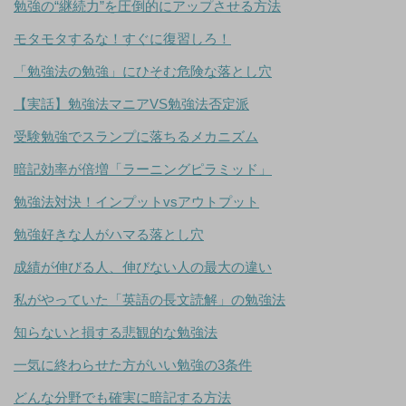
勉強の“継続力”を圧倒的にアップさせる方法
モタモタするな！すぐに復習しろ！
「勉強法の勉強」にひそむ危険な落とし穴
【実話】勉強法マニアVS勉強法否定派
受験勉強でスランプに落ちるメカニズム
暗記効率が倍増「ラーニングピラミッド」
勉強法対決！インプットvsアウトプット
勉強好きな人がハマる落とし穴
成績が伸びる人、伸びない人の最大の違い
私がやっていた「英語の長文読解」の勉強法
知らないと損する悲観的な勉強法
一気に終わらせた方がいい勉強の3条件
どんな分野でも確実に暗記する方法