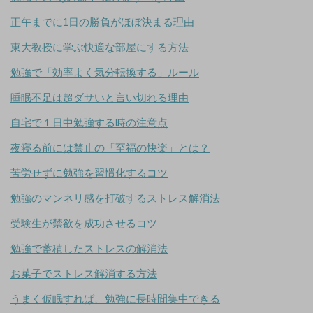
正午までに1日の勝負がほぼ決まる理由
東大教授に学ぶ快適な部屋にする方法
勉強で「効率よく気分転換する」ルール
睡眠不足は超ダサいと言い切れる理由
自宅で１日中勉強する時の注意点
夜寝る前には禁止の「至福の快楽」とは？
苦労せずに勉強を習慣化するコツ
勉強のマンネリ感を打破するストレス解消法
受験生が禁欲を成功させるコツ
勉強で蓄積したストレスの解消法
お菓子でストレス解消する方法
うまく仮眠すれば、勉強に長時間集中できる