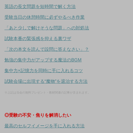
英語の長文問題を短時間で解く方法
受験当日の休憩時間に必ずやるべき作業
「あと少しで解けそうな問題」への対処法
試験本番の緊張感を抑える裏ワザ
「次の本文を読んで設問に答えなさい」？
勉強の集中力がアップする魔法のBGM
集中力×記憶力を同時に手に入れるコツ
試験会場に出現する“魔物”を退治する方法
※上記は当会の無料プレゼント・教材関連の記事が含まれます。
◎受験の不安・焦りを解消したい
最高のセルフイメージを手に入れる方法