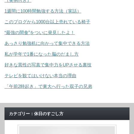
（実例付き）
1週間に100時間勉強する方法（実話）
このブログから1000台以上売れている椅子
“最強の間食”をついに発見したよ！
あっさり勉強机に向かって集中できる方法
私が学年で1番になった脳のだまし方
好きな異性の写真で集中力をUPさせる裏技
テレビを観てはいけない本当の理由
「午前2時起き」で東大へ行った双子の兄弟
カテゴリー：休日のすごし方