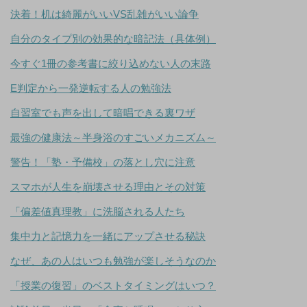
決着！机は綺麗がいいVS乱雑がいい論争
自分のタイプ別の効果的な暗記法（具体例）
今すぐ1冊の参考書に絞り込めない人の末路
E判定から一発逆転する人の勉強法
自習室でも声を出して暗唱できる裏ワザ
最強の健康法～半身浴のすごいメカニズム～
警告！「塾・予備校」の落とし穴に注意
スマホが人生を崩壊させる理由とその対策
「偏差値真理教」に洗脳される人たち
集中力と記憶力を一緒にアップさせる秘訣
なぜ、あの人はいつも勉強が楽しそうなのか
「授業の復習」のベストタイミングはいつ？