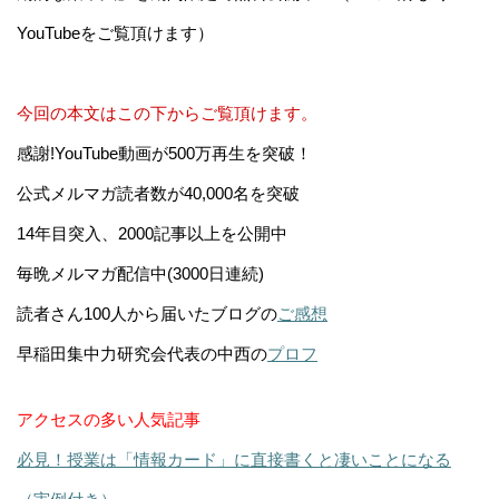
YouTubeをご覧頂けます）
今回の本文はこの下からご覧頂けます。
感謝!YouTube動画が500万再生を突破！
公式メルマガ読者数が40,000名を突破
14年目突入、2000記事以上を公開中
毎晩メルマガ配信中(3000日連続)
読者さん100人から届いたブログの
ご感想
早稲田集中力研究会代表の中西の
プロフ
アクセスの多い人気記事
必見！授業は「情報カード」に直接書くと凄いことになる