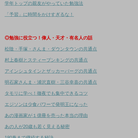
学年トップの親友がやっていた勉強法
「予習」に時間をかけすぎるな！
◎勉強に役立つ！偉人・天才・有名人の話
松陰・手塚・さんま・ダウンタウンの共通点
村上春樹とスティーブンキングの共通点
アインシュタインとザッカーバーグの共通点
明石家さんま・浦沢直樹・三谷幸喜の共通点
タモリに学べ！徹夜でも集中できるコツ
エジソンは少食パワーで発明王になった
あの漫画家が１億冊を売った本当の理由
あの人が20歳も若く見える秘密
180巻まで継続する秘訣