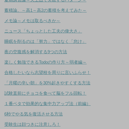
蓄積論。～高1～高2の蓄積を考えてみた～
メモ論～メモは取るべきか～
ニュース「ちょっとした工夫の偉大さ」
睡眠を削るのは「努力」ではなく「怠け」
夜の空腹感を解消する9つの方法
楽しく勉強できるTodoの作り方～弱者編～
合格したいなら志望校を周りに言いふらせ！
「月曜の辛い朝」を30%起きやすくする方法
試験直前にチョコを食べて脳をフル回転！
１番ベタで効果的な集中力アップ法（前編）
6秒でやる気を復活させる方法
受験生は顔つきに注意しろ！