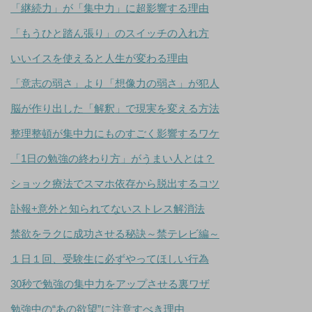
「継続力」が「集中力」に超影響する理由
「もうひと踏ん張り」のスイッチの入れ方
いいイスを使えると人生が変わる理由
「意志の弱さ」より「想像力の弱さ」が犯人
脳が作り出した「解釈」で現実を変える方法
整理整頓が集中力にものすごく影響するワケ
「1日の勉強の終わり方」がうまい人とは？
ショック療法でスマホ依存から脱出するコツ
訃報+意外と知られてないストレス解消法
禁欲をラクに成功させる秘訣～禁テレビ編～
１日１回、受験生に必ずやってほしい行為
30秒で勉強の集中力をアップさせる裏ワザ
勉強中の“あの欲望”に注意すべき理由