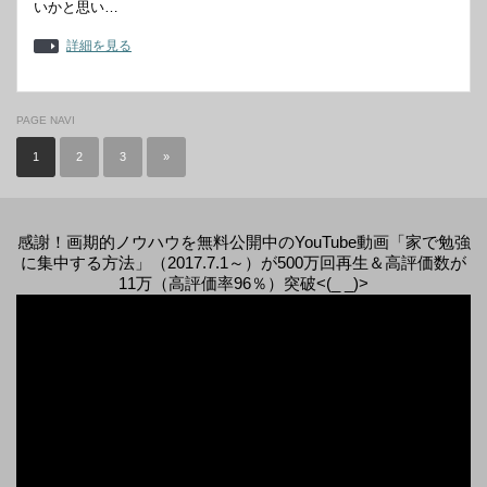
いかと思い…
詳細を見る
PAGE NAVI
1
2
3
»
感謝！画期的ノウハウを無料公開中のYouTube動画「家で勉強
に集中する方法」（2017.7.1～）が500万回再生＆高評価数が
11万（高評価率96％）突破<(_ _)>