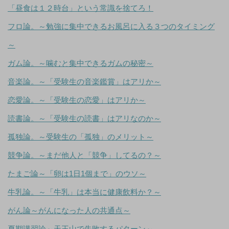
「昼食は１２時台」という常識を捨てろ！
フロ論。～勉強に集中できるお風呂に入る３つのタイミング
～
ガム論。～噛むと集中できるガムの秘密～
音楽論。～「受験生の音楽鑑賞」はアリか～
恋愛論。～「受験生の恋愛」はアリか～
読書論。～「受験生の読書」はアリなのか～
孤独論。～受験生の「孤独」のメリット～
競争論。～まだ他人と「競争」してるの？～
たまご論～「卵は1日1個まで」のウソ～
牛乳論。～「牛乳」は本当に健康飲料か？～
がん論～がんになった人の共通点～
夏期講習論～天王山で失敗するパターン～