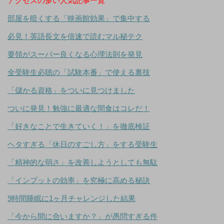
アクセスの多い人気記事一覧
部屋を暗くする「映画館効果」で集中する
必見！英語長文を倍速で読むマル秘テク
要領がスーパー良くなる心理法則を発見
全受験生必聴の「試験本番」で使える裏技
「儲かる資格」をついに見つけました
ついに発見！勉強に最適な間食はコレだ！
「好きなことで生きていく！」を徹底検証
ヘタすぎる「休日のすごし方」をする受験生
「精神的な弱さ」を改善しようとしても無駄
「インプットの効率」を究極に高める秘訣
9時間睡眠に1ヶ月チャレンジした結果
「今から間に合いますか？」が愚問すぎる件