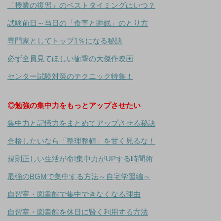
「授業の復習」のベストタイミングはいつ？
試験前日～当日の「食事と睡眠」のとり方
専門家としてトップ1％になる秘訣
必ず全員見てほしい衝撃の大傑作映画
センター試験対策のテクニック特集！
◎勉強の集中力をもっとアップさせたい
集中力と記憶力をまとめてアップさせる秘訣
合格したいなら「整理整頓」を甘く見るな！
規則正しい生活が命!集中力がUPする時間術
最強のBGMで集中する方法～自宅学習編～
自習室・図書館で集中できなくなる理由
自習室・図書館を休日に賢く利用する方法