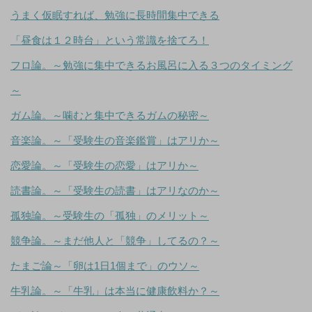
うまく仮眠すれば、勉強に長時間集中できる
「昼食は１２時台」という常識を捨てろ！
フロ論。～勉強に集中できるお風呂に入る３つのタイミング
～
ガム論。～噛むと集中できるガムの秘密～
音楽論。～「受験生の音楽鑑賞」はアリか～
恋愛論。～「受験生の恋愛」はアリか～
読書論。～「受験生の読書」はアリなのか～
孤独論。～受験生の「孤独」のメリット～
競争論。～まだ他人と「競争」してるの？～
たまご論～「卵は1日1個まで」のウソ～
牛乳論。～「牛乳」は本当に健康飲料か？～