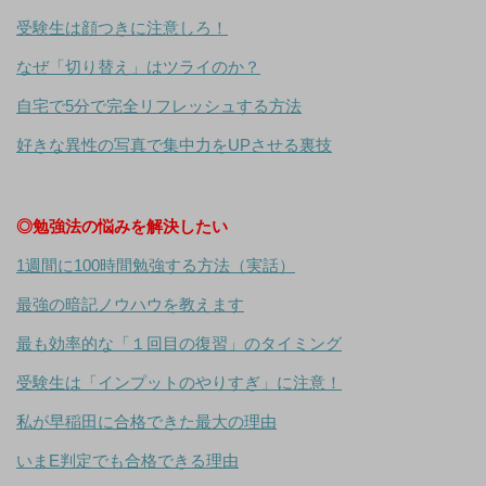
受験生は顔つきに注意しろ！
なぜ「切り替え」はツライのか？
自宅で5分で完全リフレッシュする方法
好きな異性の写真で集中力をUPさせる裏技
◎勉強法の悩みを解決したい
1週間に100時間勉強する方法（実話）
最強の暗記ノウハウを教えます
最も効率的な「１回目の復習」のタイミング
受験生は「インプットのやりすぎ」に注意！
私が早稲田に合格できた最大の理由
いまE判定でも合格できる理由