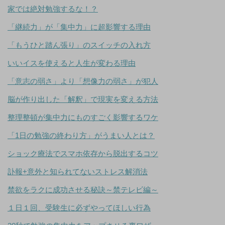
家では絶対勉強するな！？
「継続力」が「集中力」に超影響する理由
「もうひと踏ん張り」のスイッチの入れ方
いいイスを使えると人生が変わる理由
「意志の弱さ」より「想像力の弱さ」が犯人
脳が作り出した「解釈」で現実を変える方法
整理整頓が集中力にものすごく影響するワケ
「1日の勉強の終わり方」がうまい人とは？
ショック療法でスマホ依存から脱出するコツ
訃報+意外と知られてないストレス解消法
禁欲をラクに成功させる秘訣～禁テレビ編～
１日１回、受験生に必ずやってほしい行為