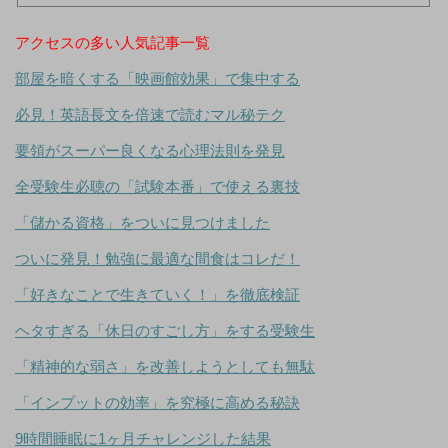
アクセスの多い人気記事一覧
部屋を暗くする「映画館効果」で集中する
必見！英語長文を倍速で読むマル秘テク
要領がスーパー良くなる心理法則を発見
全受験生必聴の「試験本番」で使える裏技
「儲かる資格」をついに見つけました
ついに発見！勉強に最適な間食はコレだ！
「好きなことで生きていく！」を徹底検証
ヘタすぎる「休日のすごし方」をする受験生
「精神的な弱さ」を改善しようとしても無駄
「インプットの効率」を究極に高める秘訣
9時間睡眠に1ヶ月チャレンジした結果