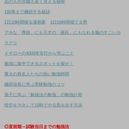
あの人が20歳も若く見える秘密
180巻まで継続する秘訣
1日10時間寝る漫画家
1日16時間寝てる男
アホな「尊師」にも天才の「孫氏」にもなれる脳のすごいカ
ラクリ
イチローの4000本安打から学ぶこと
勉強に集中できるスポットを探せ！
東大の有名人たちの熱い勉強時間
織田信長に学ぶ受験勉強のコツ
孫子に学ぶ「勉強法の勉強」の勉強計画
悟空をマネして10秒でやる気を出す方法
◎直前期～試験当日までの勉強法