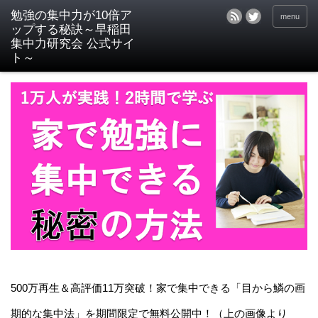
menu
500万再生＆高評価11万突破！家で集中できる「目から鱗の画
期的な集中法」を期間限定で無料公開中！（上の画像より