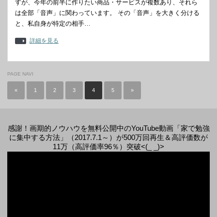
すが、今年の前半に作りたい商品・サービスが複数あり、それら
は全部「音声」に関わっています。 その「音声」を大きく分ける
と、私自身が特定の相手…
詳細を見る
PAGE NAVI
«
1
2
3
4
5
»
感謝！画期的ノウハウを無料公開中のYouTube動画「家で勉強
に集中する方法」（2017.7.1～）が500万回再生＆高評価数が
11万（高評価率96％）突破<(_ _)>