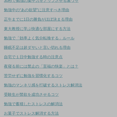
30秒で勉強の集中力をアップさせる裏ワザ
勉強中の“あの欲望”に注意すべき理由
正午までに1日の勝負がほぼ決まる理由
東大教授に学ぶ快適な部屋にする方法
勉強で「効率よく気分転換する」ルール
睡眠不足は超ダサいと言い切れる理由
自宅で１日中勉強する時の注意点
夜寝る前には禁止の「至福の快楽」とは？
苦労せずに勉強を習慣化するコツ
勉強のマンネリ感を打破するストレス解消法
受験生が禁欲を成功させるコツ
勉強で蓄積したストレスの解消法
お菓子でストレス解消する方法