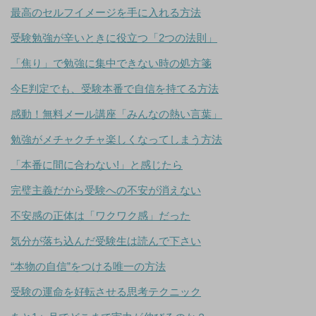
最高のセルフイメージを手に入れる方法
受験勉強が辛いときに役立つ「2つの法則」
「焦り」で勉強に集中できない時の処方箋
今E判定でも、受験本番で自信を持てる方法
感動！無料メール講座「みんなの熱い言葉」
勉強がメチャクチャ楽しくなってしまう方法
「本番に間に合わない!」と感じたら
完璧主義だから受験への不安が消えない
不安感の正体は「ワクワク感」だった
気分が落ち込んだ受験生は読んで下さい
“本物の自信”をつける唯一の方法
受験の運命を好転させる思考テクニック