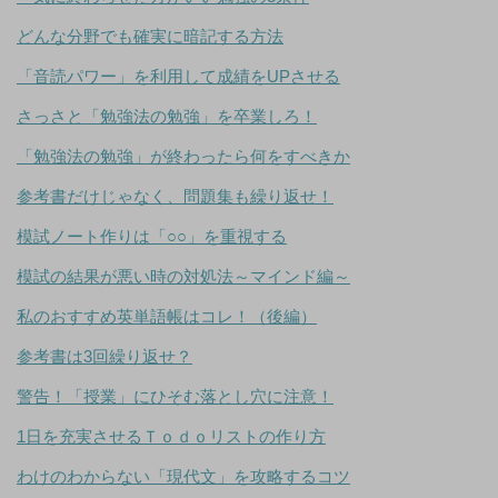
どんな分野でも確実に暗記する方法
「音読パワー」を利用して成績をUPさせる
さっさと「勉強法の勉強」を卒業しろ！
「勉強法の勉強」が終わったら何をすべきか
参考書だけじゃなく、問題集も繰り返せ！
模試ノート作りは「○○」を重視する
模試の結果が悪い時の対処法～マインド編～
私のおすすめ英単語帳はコレ！（後編）
参考書は3回繰り返せ？
警告！「授業」にひそむ落とし穴に注意！
1日を充実させるＴｏｄｏリストの作り方
わけのわからない「現代文」を攻略するコツ