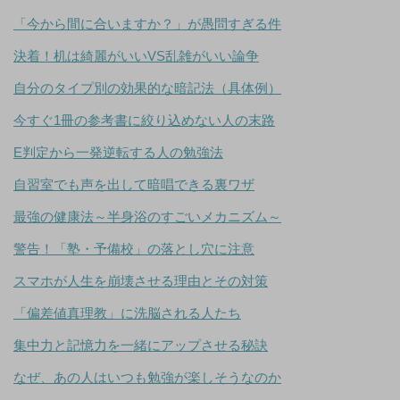
「今から間に合いますか？」が愚問すぎる件
決着！机は綺麗がいいVS乱雑がいい論争
自分のタイプ別の効果的な暗記法（具体例）
今すぐ1冊の参考書に絞り込めない人の末路
E判定から一発逆転する人の勉強法
自習室でも声を出して暗唱できる裏ワザ
最強の健康法～半身浴のすごいメカニズム～
警告！「塾・予備校」の落とし穴に注意
スマホが人生を崩壊させる理由とその対策
「偏差値真理教」に洗脳される人たち
集中力と記憶力を一緒にアップさせる秘訣
なぜ、あの人はいつも勉強が楽しそうなのか