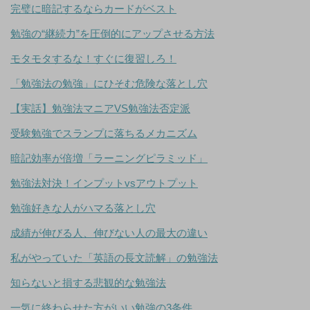
完璧に暗記するならカードがベスト
勉強の“継続力”を圧倒的にアップさせる方法
モタモタするな！すぐに復習しろ！
「勉強法の勉強」にひそむ危険な落とし穴
【実話】勉強法マニアVS勉強法否定派
受験勉強でスランプに落ちるメカニズム
暗記効率が倍増「ラーニングピラミッド」
勉強法対決！インプットvsアウトプット
勉強好きな人がハマる落とし穴
成績が伸びる人、伸びない人の最大の違い
私がやっていた「英語の長文読解」の勉強法
知らないと損する悲観的な勉強法
一気に終わらせた方がいい勉強の3条件