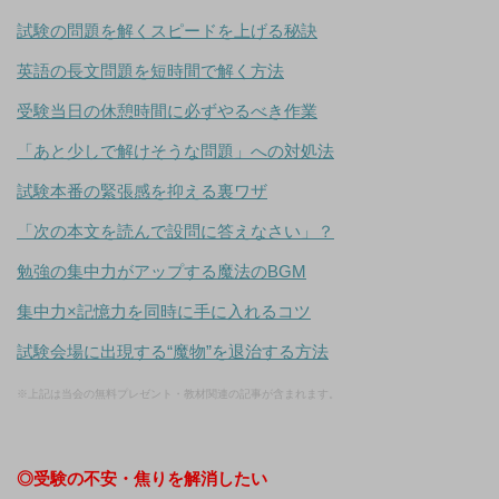
試験の問題を解くスピードを上げる秘訣
英語の長文問題を短時間で解く方法
受験当日の休憩時間に必ずやるべき作業
「あと少しで解けそうな問題」への対処法
試験本番の緊張感を抑える裏ワザ
「次の本文を読んで設問に答えなさい」？
勉強の集中力がアップする魔法のBGM
集中力×記憶力を同時に手に入れるコツ
試験会場に出現する“魔物”を退治する方法
※上記は当会の無料プレゼント・教材関連の記事が含まれます。
◎受験の不安・焦りを解消したい