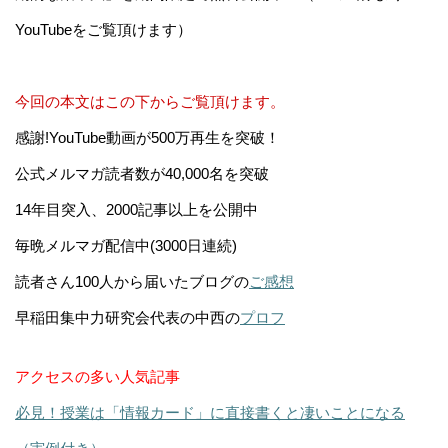
YouTubeをご覧頂けます）
今回の本文はこの下からご覧頂けます。
感謝!YouTube動画が500万再生を突破！
公式メルマガ読者数が40,000名を突破
14年目突入、2000記事以上を公開中
毎晩メルマガ配信中(3000日連続)
読者さん100人から届いたブログの
ご感想
早稲田集中力研究会代表の中西の
プロフ
アクセスの多い人気記事
必見！授業は「情報カード」に直接書くと凄いことになる