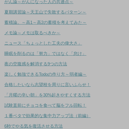
がん論～がんになった人の共通点～
夏期講習論～天王山で失敗するパターン～
蓄積論。～高1～高2の蓄積を考えてみた～
メモ論～メモは取るべきか～
ニュース「ちょっとした工夫の偉大さ」
睡眠を削るのは「努力」ではなく「怠け」
夜の空腹感を解消する9つの方法
楽しく勉強できるTodoの作り方～弱者編～
合格したいなら志望校を周りに言いふらせ！
「月曜の辛い朝」を30%起きやすくする方法
試験直前にチョコを食べて脳をフル回転！
１番ベタで効果的な集中力アップ法（前編）
6秒でやる気を復活させる方法