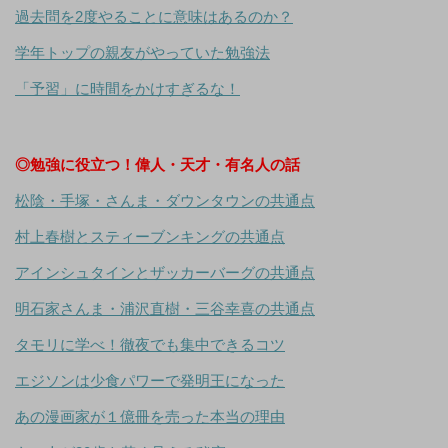
過去問を2度やることに意味はあるのか？
学年トップの親友がやっていた勉強法
「予習」に時間をかけすぎるな！
◎勉強に役立つ！偉人・天才・有名人の話
松陰・手塚・さんま・ダウンタウンの共通点
村上春樹とスティーブンキングの共通点
アインシュタインとザッカーバーグの共通点
明石家さんま・浦沢直樹・三谷幸喜の共通点
タモリに学べ！徹夜でも集中できるコツ
エジソンは少食パワーで発明王になった
あの漫画家が１億冊を売った本当の理由