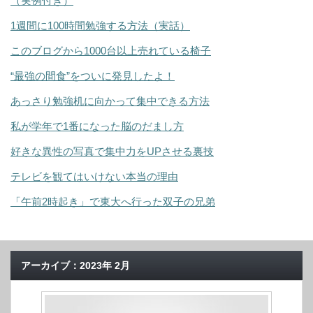
（実例付き）
1週間に100時間勉強する方法（実話）
このブログから1000台以上売れている椅子
“最強の間食”をついに発見したよ！
あっさり勉強机に向かって集中できる方法
私が学年で1番になった脳のだまし方
好きな異性の写真で集中力をUPさせる裏技
テレビを観てはいけない本当の理由
「午前2時起き」で東大へ行った双子の兄弟
アーカイブ：2023年 2月