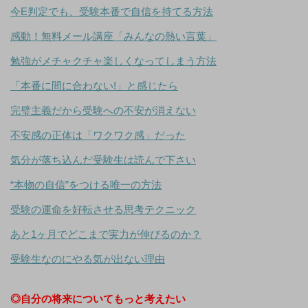
今E判定でも、受験本番で自信を持てる方法
感動！無料メール講座「みんなの熱い言葉」
勉強がメチャクチャ楽しくなってしまう方法
「本番に間に合わない!」と感じたら
完璧主義だから受験への不安が消えない
不安感の正体は「ワクワク感」だった
気分が落ち込んだ受験生は読んで下さい
“本物の自信”をつける唯一の方法
受験の運命を好転させる思考テクニック
あと1ヶ月でどこまで実力が伸びるのか？
受験生なのにやる気が出ない理由
◎自分の将来についてもっと考えたい