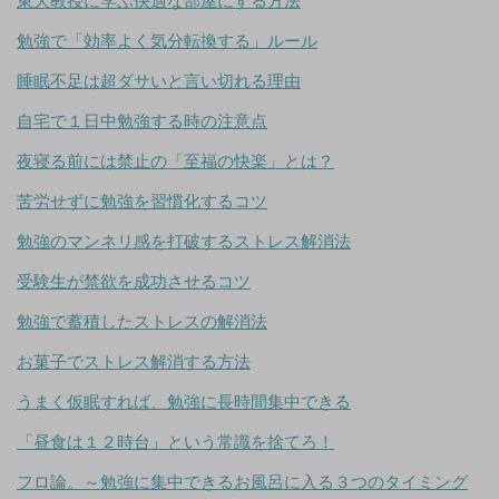
東大教授に学ぶ快適な部屋にする方法
勉強で「効率よく気分転換する」ルール
睡眠不足は超ダサいと言い切れる理由
自宅で１日中勉強する時の注意点
夜寝る前には禁止の「至福の快楽」とは？
苦労せずに勉強を習慣化するコツ
勉強のマンネリ感を打破するストレス解消法
受験生が禁欲を成功させるコツ
勉強で蓄積したストレスの解消法
お菓子でストレス解消する方法
うまく仮眠すれば、勉強に長時間集中できる
「昼食は１２時台」という常識を捨てろ！
フロ論。～勉強に集中できるお風呂に入る３つのタイミング