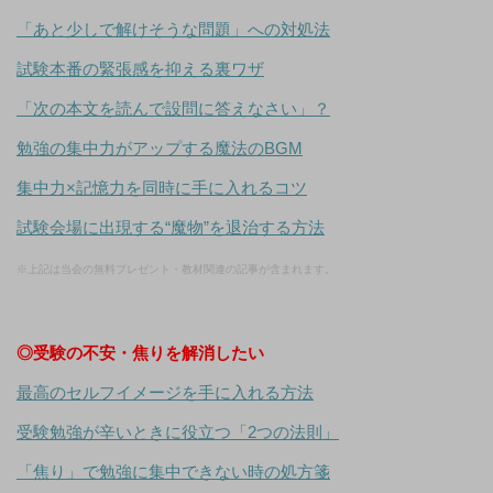
「あと少しで解けそうな問題」への対処法
試験本番の緊張感を抑える裏ワザ
「次の本文を読んで設問に答えなさい」？
勉強の集中力がアップする魔法のBGM
集中力×記憶力を同時に手に入れるコツ
試験会場に出現する“魔物”を退治する方法
※上記は当会の無料プレゼント・教材関連の記事が含まれます。
◎受験の不安・焦りを解消したい
最高のセルフイメージを手に入れる方法
受験勉強が辛いときに役立つ「2つの法則」
「焦り」で勉強に集中できない時の処方箋