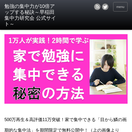
menu
500万再生＆高評価11万突破！家で集中できる「目から鱗の画
期的な集中法」を期間限定で無料公開中！（上の画像より