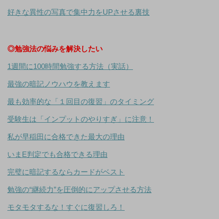
好きな異性の写真で集中力をUPさせる裏技
◎勉強法の悩みを解決したい
1週間に100時間勉強する方法（実話）
最強の暗記ノウハウを教えます
最も効率的な「１回目の復習」のタイミング
受験生は「インプットのやりすぎ」に注意！
私が早稲田に合格できた最大の理由
いまE判定でも合格できる理由
完璧に暗記するならカードがベスト
勉強の“継続力”を圧倒的にアップさせる方法
モタモタするな！すぐに復習しろ！