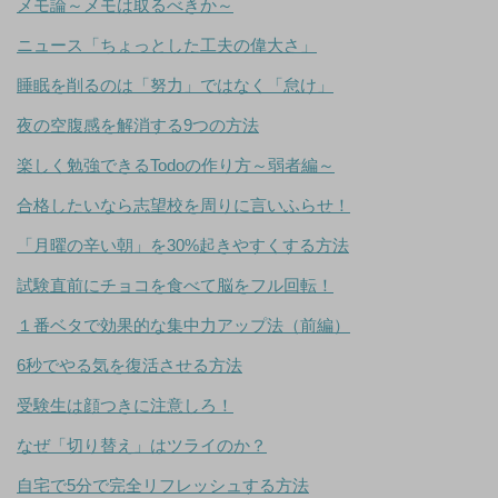
メモ論～メモは取るべきか～
ニュース「ちょっとした工夫の偉大さ」
睡眠を削るのは「努力」ではなく「怠け」
夜の空腹感を解消する9つの方法
楽しく勉強できるTodoの作り方～弱者編～
合格したいなら志望校を周りに言いふらせ！
「月曜の辛い朝」を30%起きやすくする方法
試験直前にチョコを食べて脳をフル回転！
１番ベタで効果的な集中力アップ法（前編）
6秒でやる気を復活させる方法
受験生は顔つきに注意しろ！
なぜ「切り替え」はツライのか？
自宅で5分で完全リフレッシュする方法