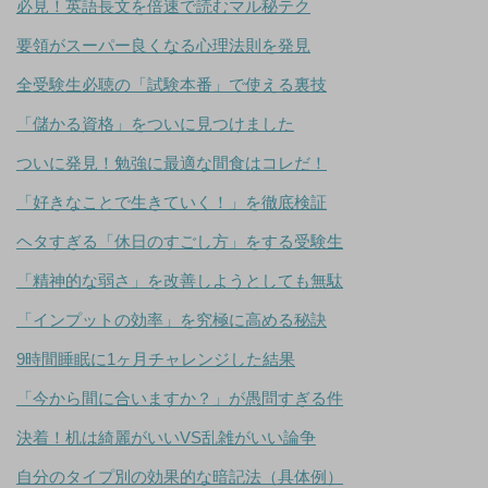
必見！英語長文を倍速で読むマル秘テク
要領がスーパー良くなる心理法則を発見
全受験生必聴の「試験本番」で使える裏技
「儲かる資格」をついに見つけました
ついに発見！勉強に最適な間食はコレだ！
「好きなことで生きていく！」を徹底検証
ヘタすぎる「休日のすごし方」をする受験生
「精神的な弱さ」を改善しようとしても無駄
「インプットの効率」を究極に高める秘訣
9時間睡眠に1ヶ月チャレンジした結果
「今から間に合いますか？」が愚問すぎる件
決着！机は綺麗がいいVS乱雑がいい論争
自分のタイプ別の効果的な暗記法（具体例）