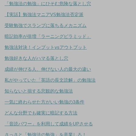
「勉強法の勉強」にひそむ危険な落とし穴
【実話】勉強法マニアVS勉強法否定派
受験勉強でスランプに落ちるメカニズム
暗記効率が倍増「ラーニングピラミッド」
勉強法対決！インプットvsアウトプット
勉強好きな人がハマる落とし穴
成績が伸びる人、伸びない人の最大の違い
私がやっていた「英語の長文読解」の勉強法
知らないと損する悲観的な勉強法
一気に終わらせた方がいい勉強の3条件
どんな分野でも確実に暗記する方法
「音読パワー」を利用して成績をUPさせる
さっさと「勉強法の勉強」を卒業しろ！