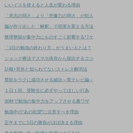
いいイスを使えると人生が変わる理由
「意志の弱さ」より「想像力の弱さ」が犯人
脳が作り出した「解釈」で現実を変える方法
整理整頓が集中力にものすごく影響するワケ
「1日の勉強の終わり方」がうまい人とは？
ショック療法でスマホ依存から脱出するコツ
訃報+意外と知られてないストレス解消法
禁欲をラクに成功させる秘訣～禁テレビ編～
１日１回、受験生に必ずやってほしい行為
30秒で勉強の集中力をアップさせる裏ワザ
勉強中の“あの欲望”に注意すべき理由
正午までに1日の勝負がほぼ決まる理由