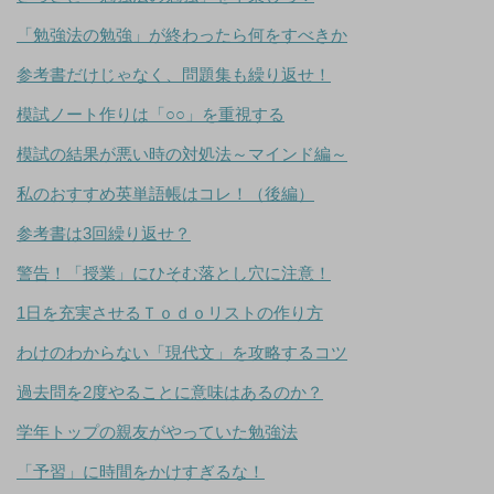
「勉強法の勉強」が終わったら何をすべきか
参考書だけじゃなく、問題集も繰り返せ！
模試ノート作りは「○○」を重視する
模試の結果が悪い時の対処法～マインド編～
私のおすすめ英単語帳はコレ！（後編）
参考書は3回繰り返せ？
警告！「授業」にひそむ落とし穴に注意！
1日を充実させるＴｏｄｏリストの作り方
わけのわからない「現代文」を攻略するコツ
過去問を2度やることに意味はあるのか？
学年トップの親友がやっていた勉強法
「予習」に時間をかけすぎるな！