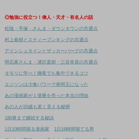
◎勉強に役立つ！偉人・天才・有名人の話
松陰・手塚・さんま・ダウンタウンの共通点
村上春樹とスティーブンキングの共通点
アインシュタインとザッカーバーグの共通点
明石家さんま・浦沢直樹・三谷幸喜の共通点
タモリに学べ！徹夜でも集中できるコツ
エジソンは少食パワーで発明王になった
あの漫画家が１億冊を売った本当の理由
あの人が20歳も若く見える秘密
180巻まで継続する秘訣
1日10時間寝る漫画家
1日16時間寝てる男