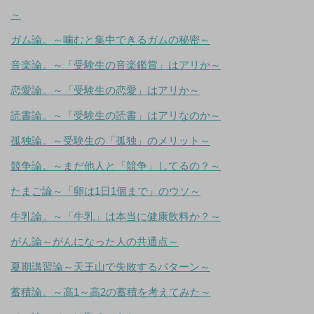
～
ガム論。～噛むと集中できるガムの秘密～
音楽論。～「受験生の音楽鑑賞」はアリか～
恋愛論。～「受験生の恋愛」はアリか～
読書論。～「受験生の読書」はアリなのか～
孤独論。～受験生の「孤独」のメリット～
競争論。～まだ他人と「競争」してるの？～
たまご論～「卵は1日1個まで」のウソ～
牛乳論。～「牛乳」は本当に健康飲料か？～
がん論～がんになった人の共通点～
夏期講習論～天王山で失敗するパターン～
蓄積論。～高1～高2の蓄積を考えてみた～