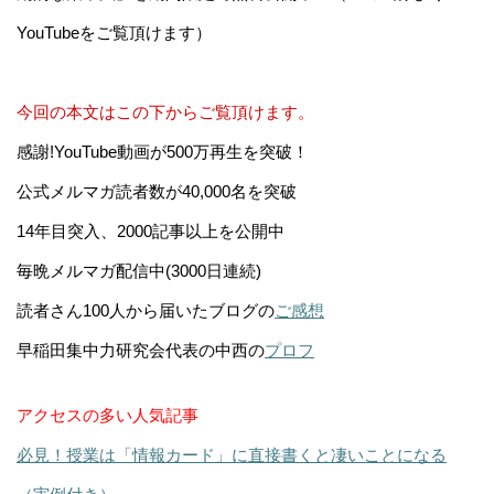
YouTubeをご覧頂けます）
今回の本文はこの下からご覧頂けます。
感謝!YouTube動画が500万再生を突破！
公式メルマガ読者数が40,000名を突破
14年目突入、2000記事以上を公開中
毎晩メルマガ配信中(3000日連続)
読者さん100人から届いたブログの
ご感想
早稲田集中力研究会代表の中西の
プロフ
アクセスの多い人気記事
必見！授業は「情報カード」に直接書くと凄いことになる