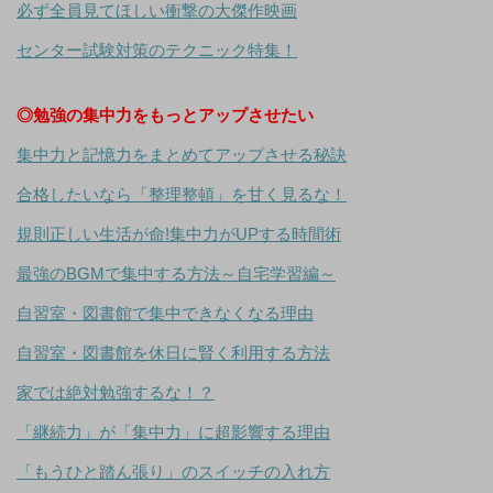
必ず全員見てほしい衝撃の大傑作映画
センター試験対策のテクニック特集！
◎勉強の集中力をもっとアップさせたい
集中力と記憶力をまとめてアップさせる秘訣
合格したいなら「整理整頓」を甘く見るな！
規則正しい生活が命!集中力がUPする時間術
最強のBGMで集中する方法～自宅学習編～
自習室・図書館で集中できなくなる理由
自習室・図書館を休日に賢く利用する方法
家では絶対勉強するな！？
「継続力」が「集中力」に超影響する理由
「もうひと踏ん張り」のスイッチの入れ方