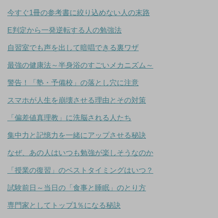
今すぐ1冊の参考書に絞り込めない人の末路
E判定から一発逆転する人の勉強法
自習室でも声を出して暗唱できる裏ワザ
最強の健康法～半身浴のすごいメカニズム～
警告！「塾・予備校」の落とし穴に注意
スマホが人生を崩壊させる理由とその対策
「偏差値真理教」に洗脳される人たち
集中力と記憶力を一緒にアップさせる秘訣
なぜ、あの人はいつも勉強が楽しそうなのか
「授業の復習」のベストタイミングはいつ？
試験前日～当日の「食事と睡眠」のとり方
専門家としてトップ1％になる秘訣