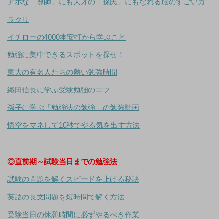
アホな「尊師」にも天才の「孫氏」にもなれる脳のすごいカ
ラクリ
イチローの4000本安打から学ぶこと
勉強に集中できるスポットを探せ！
東大の有名人たちの熱い勉強時間
織田信長に学ぶ受験勉強のコツ
孫子に学ぶ「勉強法の勉強」の勉強計画
悟空をマネして10秒でやる気を出す方法
◎直前期～試験当日までの勉強法
試験の問題を解くスピードを上げる秘訣
英語の長文問題を短時間で解く方法
受験当日の休憩時間に必ずやるべき作業