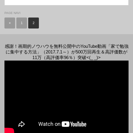
PAGE NAVI
«
1
2
感謝！画期的ノウハウを無料公開中のYouTube動画「家で勉強
に集中する方法」（2017.7.1～）が500万回再生＆高評価数が
11万（高評価率96％）突破<(_ _)>