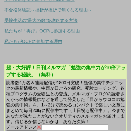
不合格体験記～挫折が挫折で無くなる理由～
受験生活の“最大の敵”を攻略する方法
私たちが「再び」OCPに参加する理由
私たちがOCPに参加する理由
超・大好評！日刊メルマガ「勉強の集中力が10倍アッ
プする秘訣」（無料）
読者数4万名＆連続配信が1800日突破！勉強の集中テクニッ
クの最新情報や、中西が日ごろの研究、受験コーチング、各
種プログラムの受験生との交流、メルマガ・ブログの読者さ
んからの情報提供などを通して発見した「目からウロコの勉
強の集中術」を、1～2分で読めるコンパクトで楽しい文章に
まとめて毎日20時に配信中です（土日祝も配信中）。今まで
あなたが見たことがないクオリティのメルマガをお届けしま
す。信じるか信じないかは、あなた次第！
メールアドレス
※