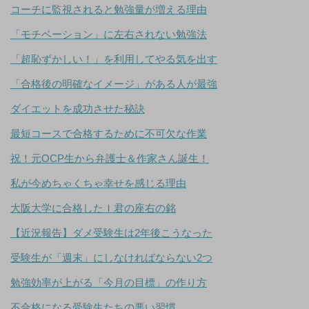
コーチに監視されると勉強量が増える理由
「モチベーション」に左右されない勉強法
「超恥ずかしい！」を利用してやる気を出す
「合格後の明確なイメージ」がある人が最強
ダイエットを成功させた秘訣
最短コースで合格するために不可欠な作業
祝！元OCP生から弁護士＆作家さん誕生！
私が今めちゃくちゃ幸せを感じる理由
大阪大学に合格したＩ君の座右の銘
【近況報告】ダメ受験生は2年後こうなった
受験生が「週末」にしなければならない2つ
勉強効率が上がる「今月の目標」の作り方
不合格になる受験生たちの悪い習慣