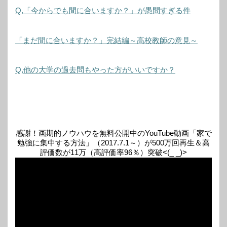
Q,「今からでも間に合いますか？」が愚問すぎる件
「まだ間に合いますか？」完結編～高校教師の意見～
Q,他の大学の過去問もやった方がいいですか？
感謝！画期的ノウハウを無料公開中のYouTube動画「家で
勉強に集中する方法」（2017.7.1～）が500万回再生＆高
評価数が11万（高評価率96％）突破<(_ _)>