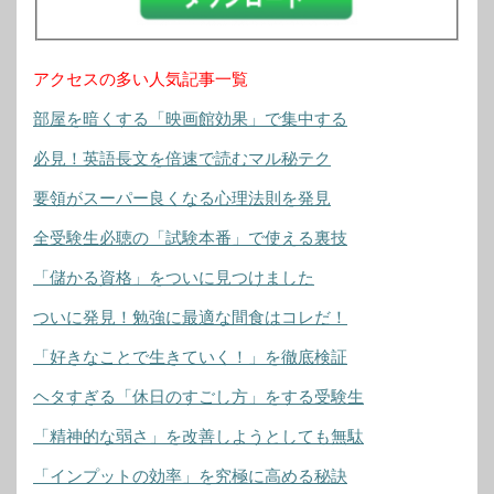
アクセスの多い人気記事一覧
部屋を暗くする「映画館効果」で集中する
必見！英語長文を倍速で読むマル秘テク
要領がスーパー良くなる心理法則を発見
全受験生必聴の「試験本番」で使える裏技
「儲かる資格」をついに見つけました
ついに発見！勉強に最適な間食はコレだ！
「好きなことで生きていく！」を徹底検証
ヘタすぎる「休日のすごし方」をする受験生
「精神的な弱さ」を改善しようとしても無駄
「インプットの効率」を究極に高める秘訣