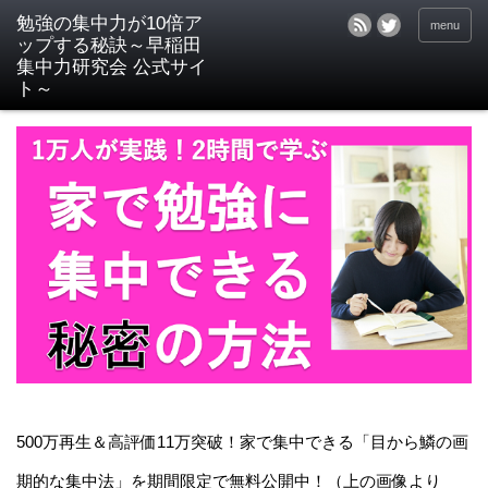
menu
500万再生＆高評価11万突破！家で集中できる「目から鱗の画
期的な集中法」を期間限定で無料公開中！（上の画像より