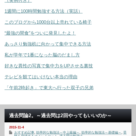
（実例付き）
1週間に100時間勉強する方法（実話）
このブログから1000台以上売れている椅子
“最強の間食”をついに発見したよ！
あっさり勉強机に向かって集中できる方法
私が学年で1番になった脳のだまし方
好きな異性の写真で集中力をUPさせる裏技
テレビを観てはいけない本当の理由
「午前2時起き」で東大へ行った双子の兄弟
過去問論2。～過去問は2回やってもいいのか～
2015-11-4
おすすめ記事
,
効率的な勉強法～中上級編～
,
効率的な勉強法～基礎編～
,
受