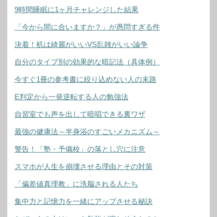
9時間睡眠に1ヶ月チャレンジした結果
「今から間に合いますか？」が愚問すぎる件
決着！机は綺麗がいいVS乱雑がいい論争
自分のタイプ別の効果的な暗記法（具体例）
今すぐ1冊の参考書に絞り込めない人の末路
E判定から一発逆転する人の勉強法
自習室でも声を出して暗唱できる裏ワザ
最強の健康法～半身浴のすごいメカニズム～
警告！「塾・予備校」の落とし穴に注意
スマホが人生を崩壊させる理由とその対策
「偏差値真理教」に洗脳される人たち
集中力と記憶力を一緒にアップさせる秘訣