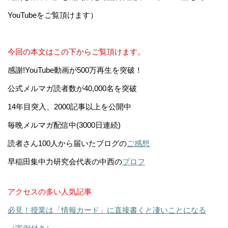
YouTubeをご覧頂けます）
今回の本文はこの下からご覧頂けます。
感謝!YouTube動画が500万再生を突破！
公式メルマガ読者数が40,000名を突破
14年目突入、2000記事以上を公開中
毎晩メルマガ配信中(3000日連続)
読者さん100人から届いたブログの
ご感想
早稲田集中力研究会代表の中西の
プロフ
アクセスの多い人気記事
必見！授業は「情報カード」に直接書くと凄いことになる