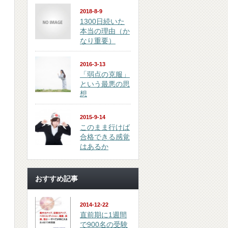
2018-8-9
1300日続いた
本当の理由（か
なり重要）
2016-3-13
「弱点の克服」
という最悪の思
想
2015-9-14
このまま行けば
合格できる感覚
はあるか
おすすめ記事
2014-12-22
直前期に1週間
で900名の受験