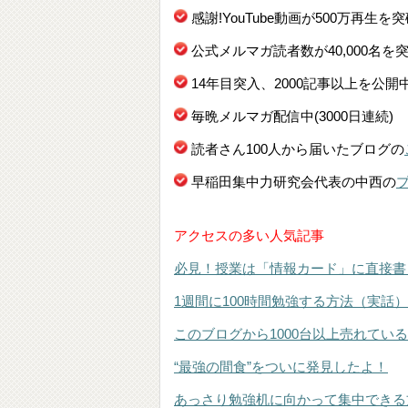
感謝!YouTube動画が500万再生を
公式メルマガ読者数が40,000名を
14年目突入、2000記事以上を公開
毎晩メルマガ配信中(3000日連続)
読者さん100人から届いたブログの
早稲田集中力研究会代表の中西の
アクセスの多い人気記事
必見！授業は「情報カード」に直接書
1週間に100時間勉強する方法（実話）
このブログから1000台以上売れてい
“最強の間食”をついに発見したよ！
あっさり勉強机に向かって集中できる