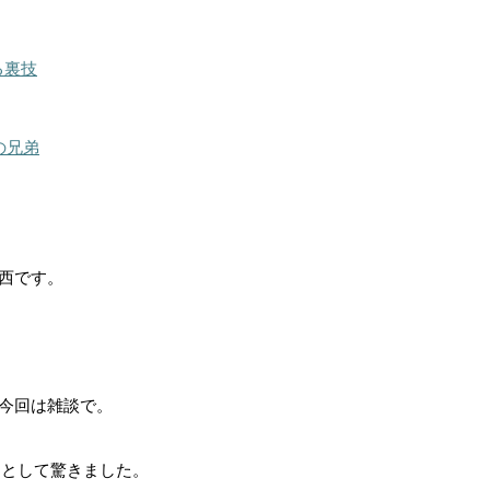
る裏技
の兄弟
西です。
今回は雑談で。
うとして驚きました。