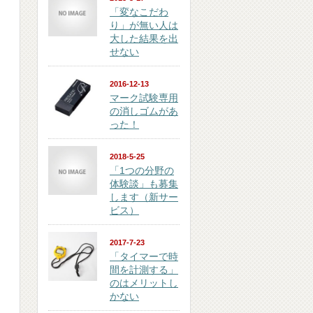
「変なこだわ
り」が無い人は
大した結果を出
せない
2016-12-13
マーク試験専用
の消しゴムがあ
った！
2018-5-25
「1つの分野の
体験談」も募集
します（新サー
ビス）
2017-7-23
「タイマーで時
間を計測する」
のはメリットし
かない