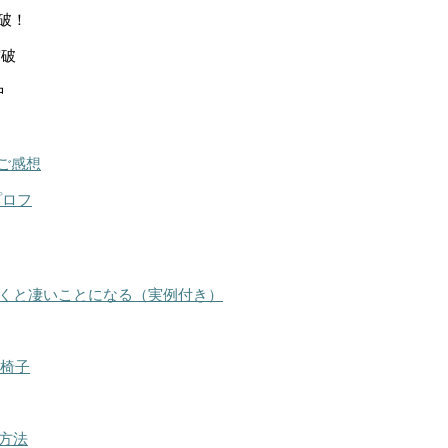
突破！
突破
中
ご感想
プロフ
くと凄いことになる（実例付き）
る椅子
方法