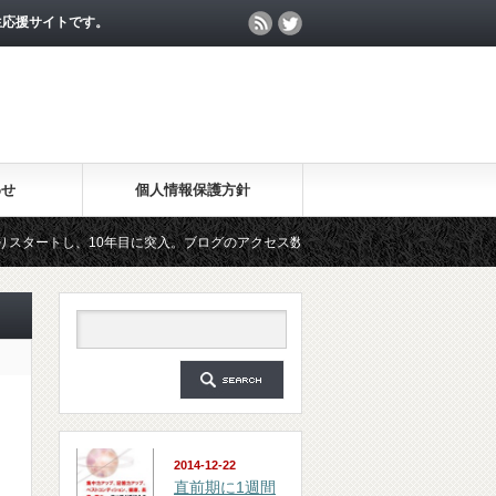
生応援サイトです。
わせ
個人情報保護方針
、10年目に突入。ブログのアクセス数が月間25万PV、公開記事数が2000記事を突
ルマガジン「勉強の集中力が10倍アップする秘訣」は、2018年6月に総読者数が4万人
2014-12-22
直前期に1週間