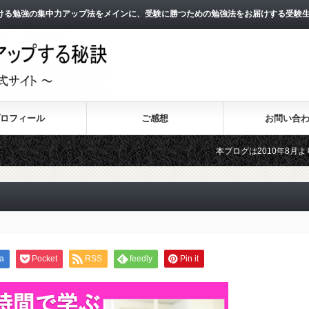
ける勉強の集中力アップ法をメインに、受験に勝つための勉強法をお届けする受験
ロフィール
ご感想
お問い合
本ブログは2010年8月よりスタートし
2011年3月よりスタートした無料メー
a
Pocket
RSS
feedly
Pin it