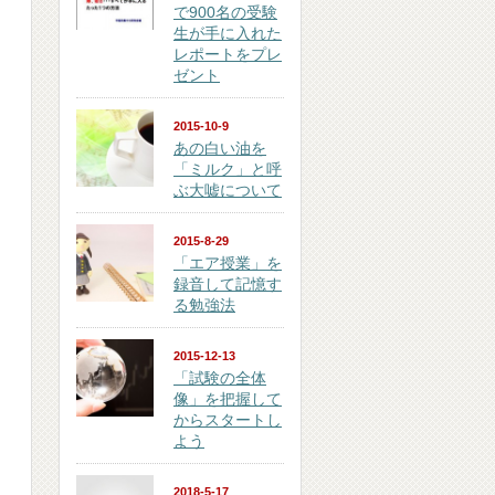
で900名の受験
生が手に入れた
レポートをプレ
ゼント
2015-10-9
あの白い油を
「ミルク」と呼
ぶ大嘘について
2015-8-29
「エア授業」を
録音して記憶す
る勉強法
2015-12-13
「試験の全体
像」を把握して
からスタートし
よう
2018-5-17