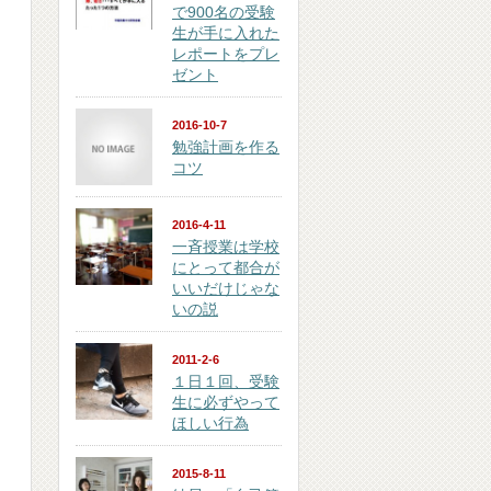
で900名の受験
生が手に入れた
レポートをプレ
ゼント
2016-10-7
勉強計画を作る
コツ
2016-4-11
一斉授業は学校
にとって都合が
いいだけじゃな
いの説
2011-2-6
１日１回、受験
生に必ずやって
ほしい行為
2015-8-11