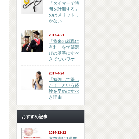
「タイマーで時
間を計測する」
のはメリットし
かない
2017-4-21
「将来の就職に
有利」を学部選
びの基準にすべ
きでないワケ
2017-4-24
「勉強して得し
た！」という経
験を早めにすべ
き理由
おすすめ記事
2014-12-22
直前期に1週間