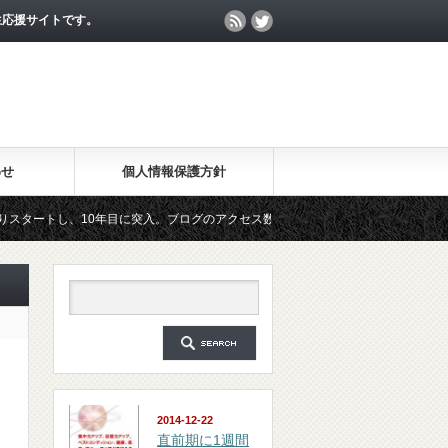
生応援サイトです。
わせ
個人情報保護方針
、10年目に突入。ブログのアクセス数が月間25万PV、公開記事数が2000記事を突
ルマガジン「勉強の集中力が10倍アップする秘訣」は、2018年6月に総読者数が4万人
2014-12-22
直前期に1週間