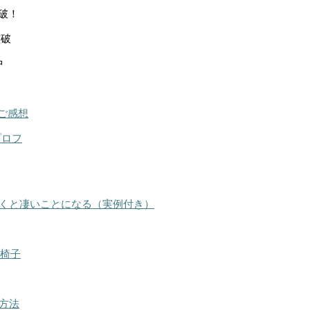
突破！
突破
中
ご感想
プロフ
くと凄いことになる（実例付き）
る椅子
方法