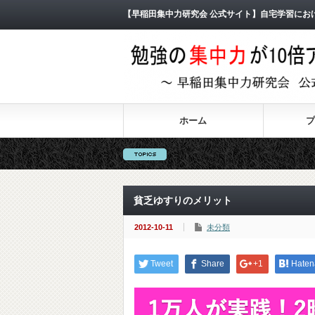
【早稲田集中力研究会 公式サイト】自宅学習にお
ホーム
プ
貧乏ゆすりのメリット
2012-10-11
未分類
Tweet
Share
+1
Haten