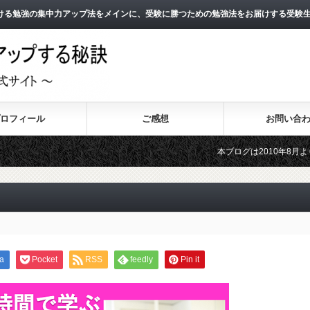
ける勉強の集中力アップ法をメインに、受験に勝つための勉強法をお届けする受験
ロフィール
ご感想
お問い合
本ブログは2010年8月よりスタートし
2011年3月よりスタートした無料メー
a
Pocket
RSS
feedly
Pin it