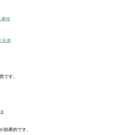
る裏技
の兄弟
西です。
は
が効果的です。