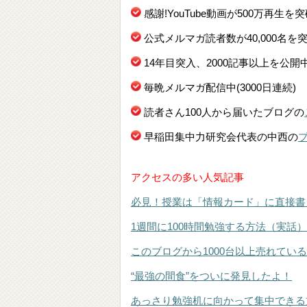
感謝!YouTube動画が500万再生を
公式メルマガ読者数が40,000名を
14年目突入、2000記事以上を公開
毎晩メルマガ配信中(3000日連続)
読者さん100人から届いたブログの
早稲田集中力研究会代表の中西の
アクセスの多い人気記事
必見！授業は「情報カード」に直接書
1週間に100時間勉強する方法（実話）
このブログから1000台以上売れてい
“最強の間食”をついに発見したよ！
あっさり勉強机に向かって集中できる