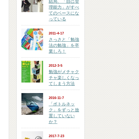
結局、「自己管
理能力」がすべ
てのベースにな
っている
2011-4-17
さっさと「勉強
法の勉強」を卒
業しろ！
2012-3-5
勉強がメチャク
チャ楽しくなっ
てしまう方法
2016-11-7
「ボトルネッ
ク」をずっと放
置していない
か？
2017-7-23