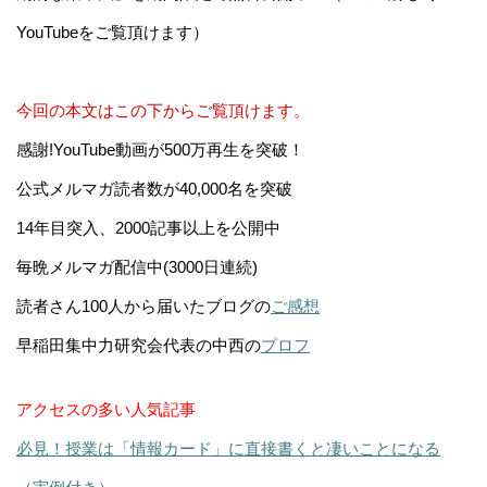
YouTubeをご覧頂けます）
今回の本文はこの下からご覧頂けます。
感謝!YouTube動画が500万再生を突破！
公式メルマガ読者数が40,000名を突破
14年目突入、2000記事以上を公開中
毎晩メルマガ配信中(3000日連続)
読者さん100人から届いたブログの
ご感想
早稲田集中力研究会代表の中西の
プロフ
アクセスの多い人気記事
必見！授業は「情報カード」に直接書くと凄いことになる