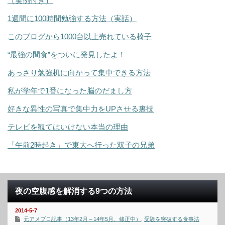
（実例付き）
1週間に100時間勉強する方法（実話）
このブログから1000台以上売れている椅子
“最強の間食”をついに発見したよ！
あっさり勉強机に向かって集中できる方法
私が学年で1番になった脳のだまし方
好きな異性の写真で集中力をUPさせる裏技
テレビを観てはいけない本当の理由
「午前2時起き」で東大へ行った双子の兄弟
夜の空腹感を解消する9つの方法
2014-5-7
元アメブロ記事（13年2月～14年5月、修正中）
,
受験を突破する食事法