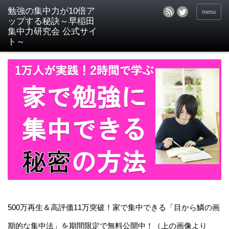
menu
500万再生＆高評価11万突破！家で集中できる「目から鱗の画
期的な集中法」を期間限定で無料公開中！（上の画像より