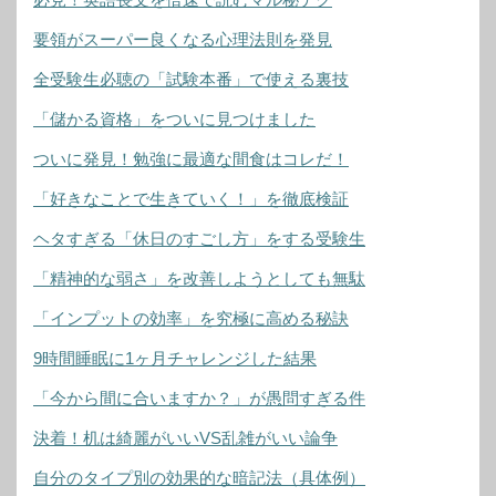
要領がスーパー良くなる心理法則を発見
全受験生必聴の「試験本番」で使える裏技
「儲かる資格」をついに見つけました
ついに発見！勉強に最適な間食はコレだ！
「好きなことで生きていく！」を徹底検証
ヘタすぎる「休日のすごし方」をする受験生
「精神的な弱さ」を改善しようとしても無駄
「インプットの効率」を究極に高める秘訣
9時間睡眠に1ヶ月チャレンジした結果
「今から間に合いますか？」が愚問すぎる件
決着！机は綺麗がいいVS乱雑がいい論争
自分のタイプ別の効果的な暗記法（具体例）