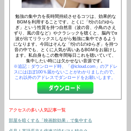
勉強の集中力を長時間持続させるコツは、効果的な
BGMを利用することです。とくに「f分の1のゆら
ぎ」という性質を持つ自然音（波の音、小鳥のさえ
ずり、風の音など）やクラシックを聴くと、脳内でα
波が出てリラックスしながら勉強に集中できるよう
になります。今回はそんな「f分の1のゆらぎ」を持つ
音の中でも、とくに人気が高いあるBGMをお届けし
ます。私自身もこの数年間毎日これを聴いていて、
集中したい時には欠かせない音源です。
※追記：ダウンロード時、「@icloud.com」のアドレ
スにはほぼ100％届かないことがわかりましたので、
これ以外のアドレスでダンロードをお願いします。
アクセスの多い人気記事一覧
部屋を暗くする「映画館効果」で集中する
必見！英語長文を倍速で読むマル秘テク