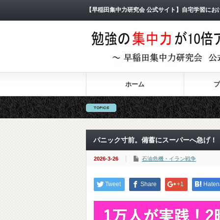
【早稲田集中力研究会 公式サイト】自宅学習にお
ホーム
プ
パニック寸前。備蓄にスーパーへ急げ！
2026-3-26
石油危機・イラン戦争
Tweet
Share
+1
Haten