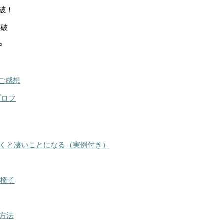
突破！
突破
中
ご感想
プロフ
くと凄いことになる（実例付き）
る椅子
方法