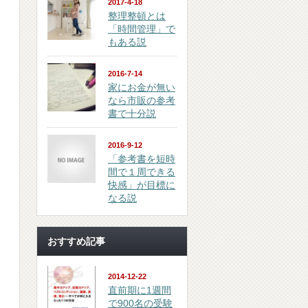
2017-4-18
整理整頓とは
「時間管理」で
もある説
2016-7-14
家にお金が無い
なら市販の参考
書で十分説
2016-9-12
「参考書を短時
間で１周できる
快感」が目標に
なる説
おすすめ記事
2014-12-22
直前期に1週間
で900名の受験