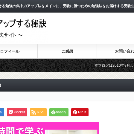
ける勉強の集中力アップ法をメインに、受験に勝つための勉強法をお届けする受験
ロフィール
ご感想
お問い合
本ブログは2010年8月よりスタートし
2011年3月よりスタートした無料メー
！
a
Pocket
RSS
feedly
Pin it