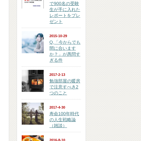
で900名の受験
生が手に入れた
レポートをプレ
ゼント
2015-10-29
Q,「今からでも
間に合います
か？」が愚問す
ぎる件
2017-2-13
勉強部屋の暖房
で注意すべき2
つのこと
2017-4-30
寿命100年時代
の人生戦略論
（雑談）
2016-8-10