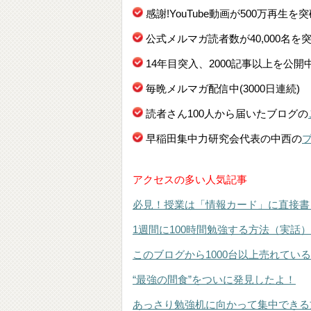
感謝!YouTube動画が500万再生を
公式メルマガ読者数が40,000名を
14年目突入、2000記事以上を公開
毎晩メルマガ配信中(3000日連続)
読者さん100人から届いたブログの
早稲田集中力研究会代表の中西の
アクセスの多い人気記事
必見！授業は「情報カード」に直接書
1週間に100時間勉強する方法（実話）
このブログから1000台以上売れてい
“最強の間食”をついに発見したよ！
あっさり勉強机に向かって集中できる