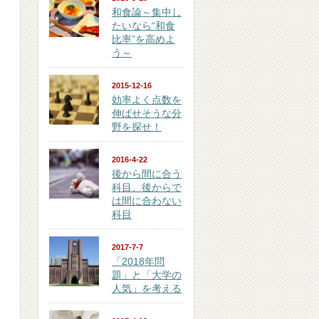
和食論～集中し
たいなら“和食
比率”を高めよ
う～
2015-12-16
効率よく点数を
伸ばせそうな分
野を探せ！
2016-4-22
後から間に合う
科目、後からで
は間に合わない
科目
2017-7-7
「2018年問
題」と「大学の
人気」を考える