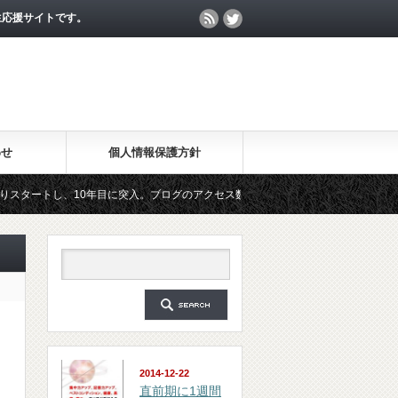
生応援サイトです。
わせ
個人情報保護方針
、10年目に突入。ブログのアクセス数が月間25万PV、公開記事数が2000記事を突
ルマガジン「勉強の集中力が10倍アップする秘訣」は、2018年6月に総読者数が4万人
2014-12-22
直前期に1週間