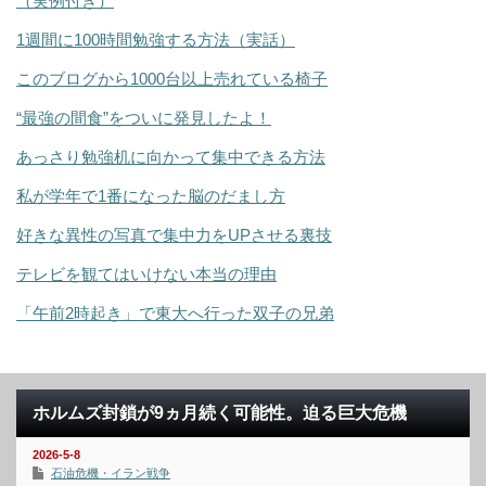
（実例付き）
1週間に100時間勉強する方法（実話）
このブログから1000台以上売れている椅子
“最強の間食”をついに発見したよ！
あっさり勉強机に向かって集中できる方法
私が学年で1番になった脳のだまし方
好きな異性の写真で集中力をUPさせる裏技
テレビを観てはいけない本当の理由
「午前2時起き」で東大へ行った双子の兄弟
ホルムズ封鎖が9ヵ月続く可能性。迫る巨大危機
2026-5-8
石油危機・イラン戦争