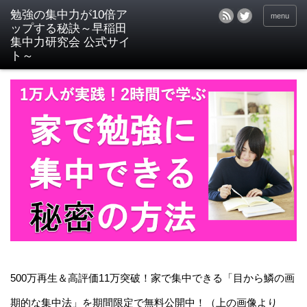
menu
500万再生＆高評価11万突破！家で集中できる「目から鱗の画
期的な集中法」を期間限定で無料公開中！（上の画像より