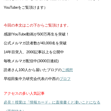
YouTubeをご覧頂けます）
今回の本文はこの下からご覧頂けます。
感謝!YouTube動画が500万再生を突破！
公式メルマガ読者数が40,000名を突破
14年目突入、2000記事以上を公開中
毎晩メルマガ配信中(3000日連続)
読者さん100人から届いたブログの
ご感想
早稲田集中力研究会代表の中西の
プロフ
アクセスの多い人気記事
必見！授業は「情報カード」に直接書くと凄いことになる