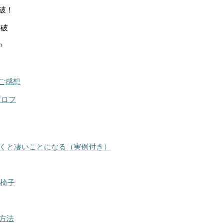
突破！
突破
中
ご感想
プロフ
くと凄いことになる（実例付き）
る椅子
方法