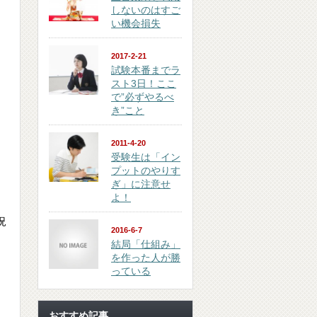
しないのはすご
い機会損失
2017-2-21
試験本番までラ
スト3日！ここ
で”必ずやるべ
き”こと
2011-4-20
受験生は「イン
プットのやりす
ぎ」に注意せ
よ！
況
2016-6-7
結局「仕組み」
を作った人が勝
っている
おすすめ記事