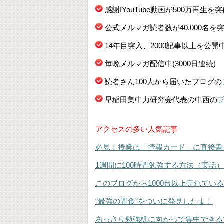
感謝!YouTube動画が500万再生を
公式メルマガ読者数が40,000名を
14年目突入、2000記事以上を公開
毎晩メルマガ配信中(3000日連続)
読者さん100人から届いたブログの
早稲田集中力研究会代表の中西の
アクセスの多い人気記事
必見！授業は「情報カード」に直接書
1週間に100時間勉強する方法（実話）
このブログから1000台以上売れてい
“最強の間食”をついに発見したよ！
あっさり勉強机に向かって集中できる