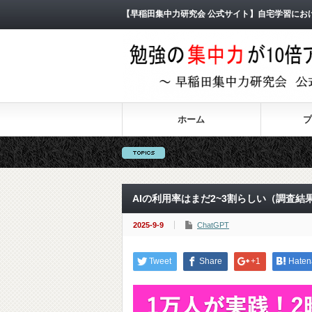
【早稲田集中力研究会 公式サイト】自宅学習にお
ホーム
プ
AIの利用率はまだ2~3割らしい（調査結
2025-9-9
ChatGPT
Tweet
Share
+1
Haten