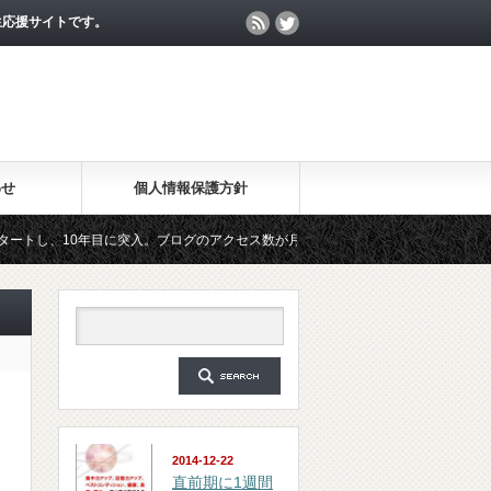
生応援サイトです。
わせ
個人情報保護方針
0年目に突入。ブログのアクセス数が月間25万PV、公開記事数が2000記事を突破し
ジン「勉強の集中力が10倍アップする秘訣」は、2018年6月に総読者数が4万人を突
2014-12-22
直前期に1週間