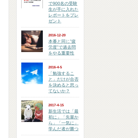
で900名の受験
生が手に入れた
レポートをプレ
ゼント
2016-12-20
本番と同じ”疲
労度”で過去問
をやる重要性
2016-4-5
「勉強するこ
と」だけが合否
を決めると思っ
てないか？
2017-4-15
新生活では「最
初に」「先輩か
ら」「一気に」
学んだ者が勝つ