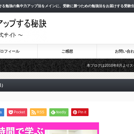
ける勉強の集中力アップ法をメインに、受験に勝つための勉強法をお届けする受験
ロフィール
ご感想
お問い合
本ブログは2010年8月よりスタートし、1
2011年3月よりスタートした無料メールマガ
果）
a
Pocket
RSS
feedly
Pin it