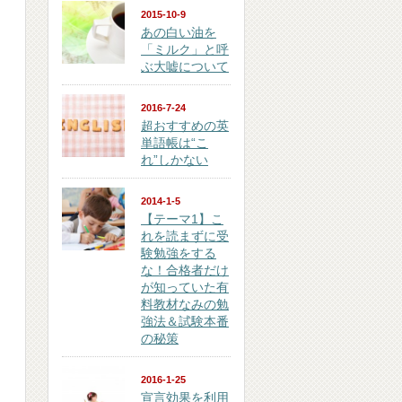
2015-10-9
あの白い油を
「ミルク」と呼
ぶ大嘘について
2016-7-24
超おすすめの英
単語帳は“こ
れ”しかない
2014-1-5
【テーマ1】こ
れを読まずに受
験勉強をする
な！合格者だけ
が知っていた有
料教材なみの勉
強法＆試験本番
の秘策
2016-1-25
宣言効果を利用