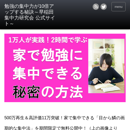
menu
500万再生＆高評価11万突破！家で集中できる「目から鱗の画
期的な集中法」を期間限定で無料公開中！（上の画像より