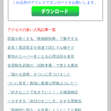
これ以外のアドレスでダンロードをお願いします。
アクセスの多い人気記事一覧
部屋を暗くする「映画館効果」で集中する
必見！英語長文を倍速で読むマル秘テク
要領がスーパー良くなる心理法則を発見
全受験生必聴の「試験本番」で使える裏技
「儲かる資格」をついに見つけました
ついに発見！勉強に最適な間食はコレだ！
「好きなことで生きていく！」を徹底検証
ヘタすぎる「休日のすごし方」をする受験生
「精神的な弱さ」を改善しようとしても無駄