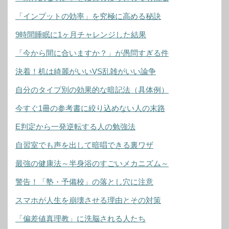
「インプットの効率」を究極に高める秘訣
9時間睡眠に1ヶ月チャレンジした結果
「今から間に合いますか？」が愚問すぎる件
決着！机は綺麗がいいVS乱雑がいい論争
自分のタイプ別の効果的な暗記法（具体例）
今すぐ1冊の参考書に絞り込めない人の末路
E判定から一発逆転する人の勉強法
自習室でも声を出して暗唱できる裏ワザ
最強の健康法～半身浴のすごいメカニズム～
警告！「塾・予備校」の落とし穴に注意
スマホが人生を崩壊させる理由とその対策
「偏差値真理教」に洗脳される人たち