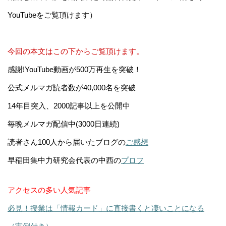
YouTubeをご覧頂けます）
今回の本文はこの下からご覧頂けます。
感謝!YouTube動画が500万再生を突破！
公式メルマガ読者数が40,000名を突破
14年目突入、2000記事以上を公開中
毎晩メルマガ配信中(3000日連続)
読者さん100人から届いたブログの
ご感想
早稲田集中力研究会代表の中西の
プロフ
アクセスの多い人気記事
必見！授業は「情報カード」に直接書くと凄いことになる