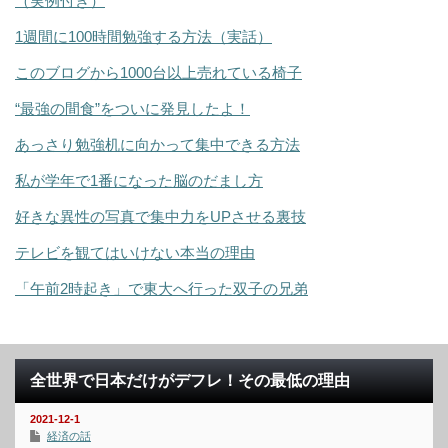
（実例付き）
1週間に100時間勉強する方法（実話）
このブログから1000台以上売れている椅子
“最強の間食”をついに発見したよ！
あっさり勉強机に向かって集中できる方法
私が学年で1番になった脳のだまし方
好きな異性の写真で集中力をUPさせる裏技
テレビを観てはいけない本当の理由
「午前2時起き」で東大へ行った双子の兄弟
全世界で日本だけがデフレ！その最低の理由
2021-12-1
経済の話