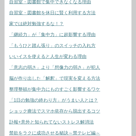
自習室・図書館で集中できなくなる理由
自習室・図書館を休日に賢く利用する方法
家では絶対勉強するな！？
「継続力」が「集中力」に超影響する理由
「もうひと踏ん張り」のスイッチの入れ方
いいイスを使えると人生が変わる理由
「意志の弱さ」より「想像力の弱さ」が犯人
脳が作り出した「解釈」で現実を変える方法
整理整頓が集中力にものすごく影響するワケ
「1日の勉強の終わり方」がうまい人とは？
ショック療法でスマホ依存から脱出するコツ
訃報+意外と知られてないストレス解消法
禁欲をラクに成功させる秘訣～禁テレビ編～