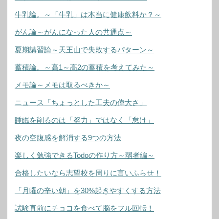
牛乳論。～「牛乳」は本当に健康飲料か？～
がん論～がんになった人の共通点～
夏期講習論～天王山で失敗するパターン～
蓄積論。～高1～高2の蓄積を考えてみた～
メモ論～メモは取るべきか～
ニュース「ちょっとした工夫の偉大さ」
睡眠を削るのは「努力」ではなく「怠け」
夜の空腹感を解消する9つの方法
楽しく勉強できるTodoの作り方～弱者編～
合格したいなら志望校を周りに言いふらせ！
「月曜の辛い朝」を30%起きやすくする方法
試験直前にチョコを食べて脳をフル回転！