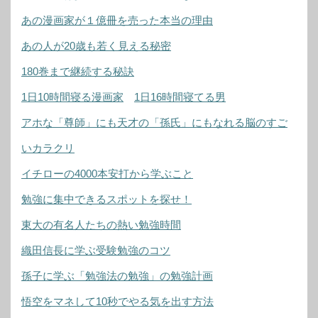
あの漫画家が１億冊を売った本当の理由
あの人が20歳も若く見える秘密
180巻まで継続する秘訣
1日10時間寝る漫画家
1日16時間寝てる男
アホな「尊師」にも天才の「孫氏」にもなれる脳のすご
いカラクリ
イチローの4000本安打から学ぶこと
勉強に集中できるスポットを探せ！
東大の有名人たちの熱い勉強時間
織田信長に学ぶ受験勉強のコツ
孫子に学ぶ「勉強法の勉強」の勉強計画
悟空をマネして10秒でやる気を出す方法