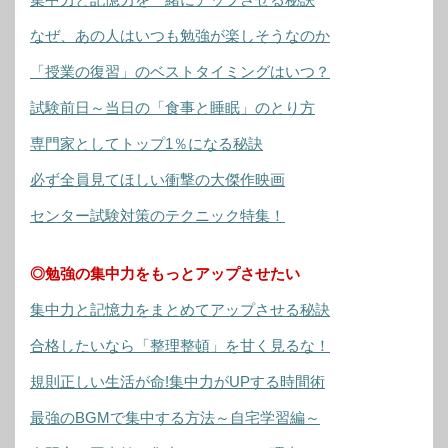
なぜ、あの人はいつも勉強が楽しそうなのか
「授業の復習」のベストタイミングはいつ？
試験前日～当日の「食事と睡眠」のとり方
専門家としてトップ1％になる秘訣
必ず全員見てほしい衝撃の大傑作映画
センター試験対策のテクニック特集！
◎勉強の集中力をもっとアップさせたい
集中力と記憶力をまとめてアップさせる秘訣
合格したいなら「整理整頓」を甘く見るな！
規則正しい生活が命!集中力がUPする時間術
最強のBGMで集中する方法～自宅学習編～