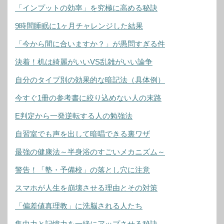
「インプットの効率」を究極に高める秘訣
9時間睡眠に1ヶ月チャレンジした結果
「今から間に合いますか？」が愚問すぎる件
決着！机は綺麗がいいVS乱雑がいい論争
自分のタイプ別の効果的な暗記法（具体例）
今すぐ1冊の参考書に絞り込めない人の末路
E判定から一発逆転する人の勉強法
自習室でも声を出して暗唱できる裏ワザ
最強の健康法～半身浴のすごいメカニズム～
警告！「塾・予備校」の落とし穴に注意
スマホが人生を崩壊させる理由とその対策
「偏差値真理教」に洗脳される人たち
集中力と記憶力を一緒にアップさせる秘訣