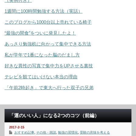
（実例付き）
1週間に100時間勉強する方法（実話）
このブログから1000台以上売れている椅子
“最強の間食”をついに発見したよ！
あっさり勉強机に向かって集中できる方法
私が学年で1番になった脳のだまし方
好きな異性の写真で集中力をUPさせる裏技
テレビを観てはいけない本当の理由
「午前2時起き」で東大へ行った双子の兄弟
「運のいい人」になる2つのコツ（前編）
2017-2-15
おすすめ記事
,
その他・雑談
,
勉強の習慣化
,
受験の意味を考える