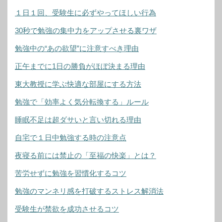
１日１回、受験生に必ずやってほしい行為
30秒で勉強の集中力をアップさせる裏ワザ
勉強中の“あの欲望”に注意すべき理由
正午までに1日の勝負がほぼ決まる理由
東大教授に学ぶ快適な部屋にする方法
勉強で「効率よく気分転換する」ルール
睡眠不足は超ダサいと言い切れる理由
自宅で１日中勉強する時の注意点
夜寝る前には禁止の「至福の快楽」とは？
苦労せずに勉強を習慣化するコツ
勉強のマンネリ感を打破するストレス解消法
受験生が禁欲を成功させるコツ