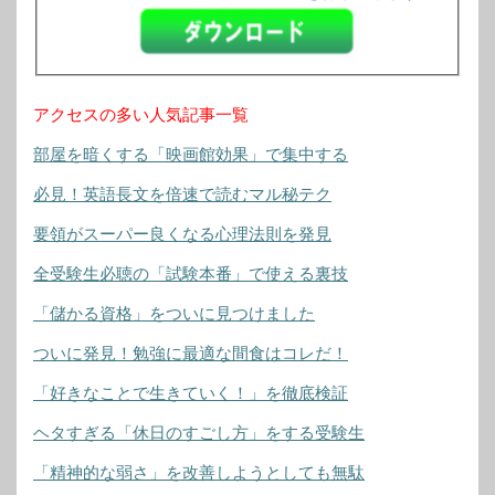
アクセスの多い人気記事一覧
部屋を暗くする「映画館効果」で集中する
必見！英語長文を倍速で読むマル秘テク
要領がスーパー良くなる心理法則を発見
全受験生必聴の「試験本番」で使える裏技
「儲かる資格」をついに見つけました
ついに発見！勉強に最適な間食はコレだ！
「好きなことで生きていく！」を徹底検証
ヘタすぎる「休日のすごし方」をする受験生
「精神的な弱さ」を改善しようとしても無駄