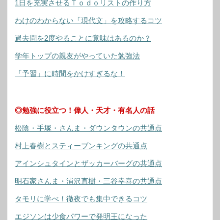
1日を充実させるＴｏｄｏリストの作り方
わけのわからない「現代文」を攻略するコツ
過去問を2度やることに意味はあるのか？
学年トップの親友がやっていた勉強法
「予習」に時間をかけすぎるな！
◎勉強に役立つ！偉人・天才・有名人の話
松陰・手塚・さんま・ダウンタウンの共通点
村上春樹とスティーブンキングの共通点
アインシュタインとザッカーバーグの共通点
明石家さんま・浦沢直樹・三谷幸喜の共通点
タモリに学べ！徹夜でも集中できるコツ
エジソンは少食パワーで発明王になった