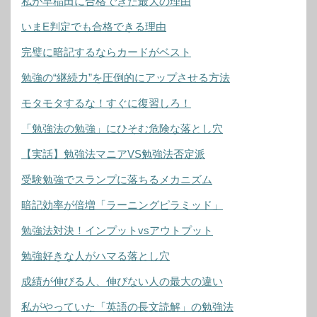
私が早稲田に合格できた最大の理由
いまE判定でも合格できる理由
完璧に暗記するならカードがベスト
勉強の“継続力”を圧倒的にアップさせる方法
モタモタするな！すぐに復習しろ！
「勉強法の勉強」にひそむ危険な落とし穴
【実話】勉強法マニアVS勉強法否定派
受験勉強でスランプに落ちるメカニズム
暗記効率が倍増「ラーニングピラミッド」
勉強法対決！インプットvsアウトプット
勉強好きな人がハマる落とし穴
成績が伸びる人、伸びない人の最大の違い
私がやっていた「英語の長文読解」の勉強法