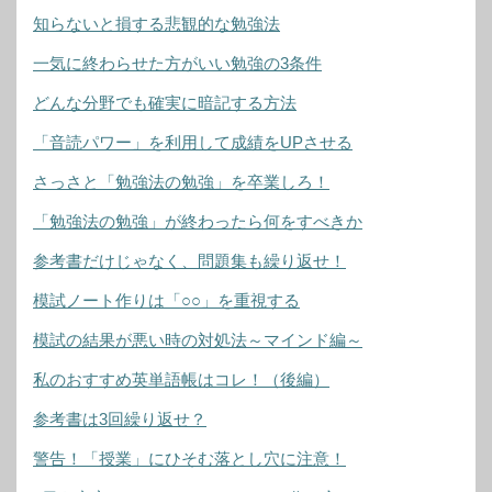
知らないと損する悲観的な勉強法
一気に終わらせた方がいい勉強の3条件
どんな分野でも確実に暗記する方法
「音読パワー」を利用して成績をUPさせる
さっさと「勉強法の勉強」を卒業しろ！
「勉強法の勉強」が終わったら何をすべきか
参考書だけじゃなく、問題集も繰り返せ！
模試ノート作りは「○○」を重視する
模試の結果が悪い時の対処法～マインド編～
私のおすすめ英単語帳はコレ！（後編）
参考書は3回繰り返せ？
警告！「授業」にひそむ落とし穴に注意！