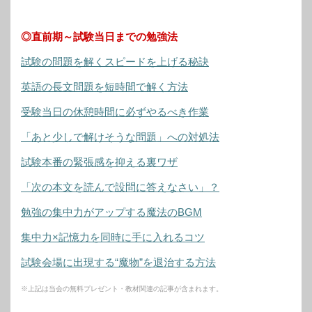
◎直前期～試験当日までの勉強法
試験の問題を解くスピードを上げる秘訣
英語の長文問題を短時間で解く方法
受験当日の休憩時間に必ずやるべき作業
「あと少しで解けそうな問題」への対処法
試験本番の緊張感を抑える裏ワザ
「次の本文を読んで設問に答えなさい」？
勉強の集中力がアップする魔法のBGM
集中力×記憶力を同時に手に入れるコツ
試験会場に出現する“魔物”を退治する方法
※上記は当会の無料プレゼント・教材関連の記事が含まれます。