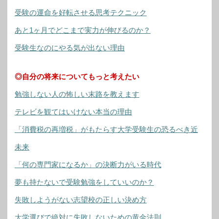
受験の運命を好転させる思考テクニック
あと1ヶ月でどこまで実力が伸びるのか？
受験生なのにやる気が出ない理由
◎自分の将来についてもっと考えたい
勉強しない人の怖しい末路を教えます
テレビを観てはいけない本当の理由
「消費税の再増税」がもたらす大学受験生の恐るべき近
未来
「何の専門家になるか」の決断力がいる時代
夢も持たないで受験勉強をしていいのか？
失敗しようがない志望校の正しい決め方
大学選びで絶対に失敗しないための黄金法則