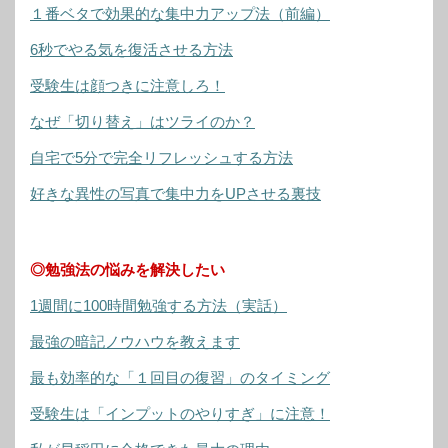
１番ベタで効果的な集中力アップ法（前編）
6秒でやる気を復活させる方法
受験生は顔つきに注意しろ！
なぜ「切り替え」はツライのか？
自宅で5分で完全リフレッシュする方法
好きな異性の写真で集中力をUPさせる裏技
◎勉強法の悩みを解決したい
1週間に100時間勉強する方法（実話）
最強の暗記ノウハウを教えます
最も効率的な「１回目の復習」のタイミング
受験生は「インプットのやりすぎ」に注意！