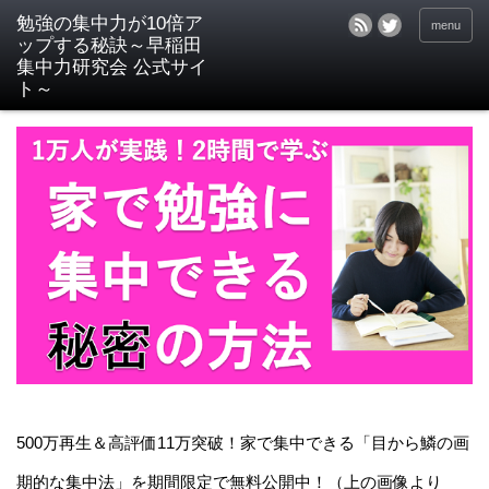
menu
500万再生＆高評価11万突破！家で集中できる「目から鱗の画
期的な集中法」を期間限定で無料公開中！（上の画像より