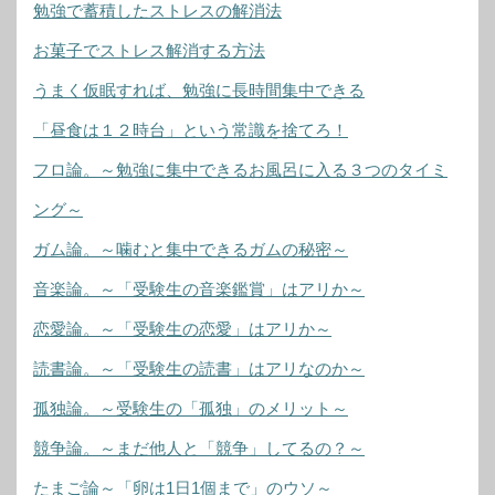
勉強で蓄積したストレスの解消法
お菓子でストレス解消する方法
うまく仮眠すれば、勉強に長時間集中できる
「昼食は１２時台」という常識を捨てろ！
フロ論。～勉強に集中できるお風呂に入る３つのタイミ
ング～
ガム論。～噛むと集中できるガムの秘密～
音楽論。～「受験生の音楽鑑賞」はアリか～
恋愛論。～「受験生の恋愛」はアリか～
読書論。～「受験生の読書」はアリなのか～
孤独論。～受験生の「孤独」のメリット～
競争論。～まだ他人と「競争」してるの？～
たまご論～「卵は1日1個まで」のウソ～