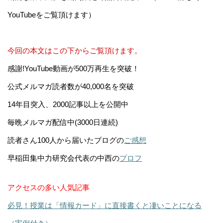
YouTubeをご覧頂けます）
今回の本文はこの下からご覧頂けます。
感謝!YouTube動画が500万再生を突破！
公式メルマガ読者数が40,000名を突破
14年目突入、2000記事以上を公開中
毎晩メルマガ配信中(3000日連続)
読者さん100人から届いたブログの
ご感想
早稲田集中力研究会代表の中西の
プロフ
アクセスの多い人気記事
必見！授業は「情報カード」に直接書くと凄いことになる