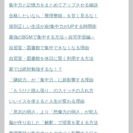
集中力と記憶力をまとめてアップさせる秘訣
合格したいなら「整理整頓」を甘く見るな！
規則正しい生活が命!集中力がUPする時間術
最強のBGMで集中する方法～自宅学習編～
自習室・図書館で集中できなくなる理由
自習室・図書館を休日に賢く利用する方法
家では絶対勉強するな！？
「継続力」が「集中力」に超影響する理由
「もうひと踏ん張り」のスイッチの入れ方
いいイスを使えると人生が変わる理由
「意志の弱さ」より「想像力の弱さ」が犯人
脳が作り出した「解釈」で現実を変える方法