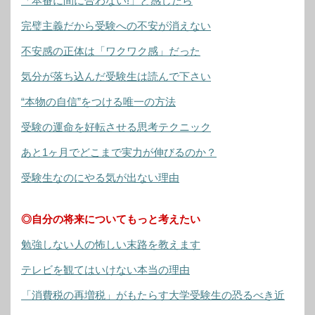
「本番に間に合わない!」と感じたら
完璧主義だから受験への不安が消えない
不安感の正体は「ワクワク感」だった
気分が落ち込んだ受験生は読んで下さい
“本物の自信”をつける唯一の方法
受験の運命を好転させる思考テクニック
あと1ヶ月でどこまで実力が伸びるのか？
受験生なのにやる気が出ない理由
◎自分の将来についてもっと考えたい
勉強しない人の怖しい末路を教えます
テレビを観てはいけない本当の理由
「消費税の再増税」がもたらす大学受験生の恐るべき近