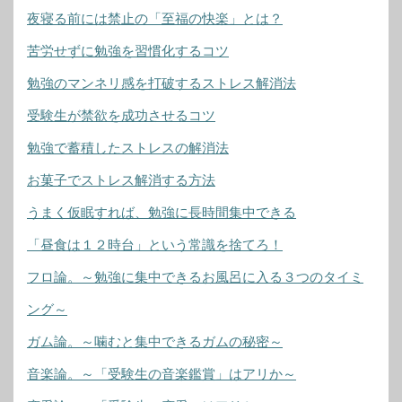
夜寝る前には禁止の「至福の快楽」とは？
苦労せずに勉強を習慣化するコツ
勉強のマンネリ感を打破するストレス解消法
受験生が禁欲を成功させるコツ
勉強で蓄積したストレスの解消法
お菓子でストレス解消する方法
うまく仮眠すれば、勉強に長時間集中できる
「昼食は１２時台」という常識を捨てろ！
フロ論。～勉強に集中できるお風呂に入る３つのタイミ
ング～
ガム論。～噛むと集中できるガムの秘密～
音楽論。～「受験生の音楽鑑賞」はアリか～