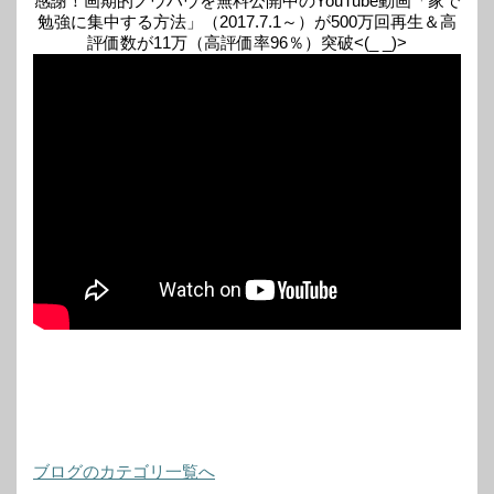
感謝！画期的ノウハウを無料公開中のYouTube動画「家で
勉強に集中する方法」（2017.7.1～）が500万回再生＆高
評価数が11万（高評価率96％）突破<(_ _)>
ブログのカテゴリ一覧へ