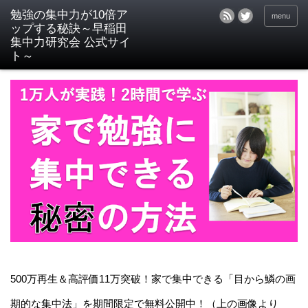
menu
500万再生＆高評価11万突破！家で集中できる「目から鱗の画
期的な集中法」を期間限定で無料公開中！（上の画像より