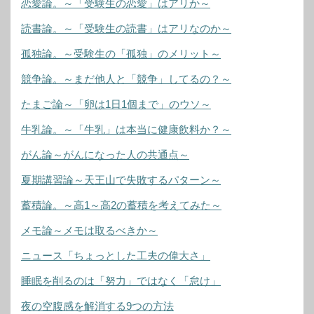
恋愛論。～「受験生の恋愛」はアリか～
読書論。～「受験生の読書」はアリなのか～
孤独論。～受験生の「孤独」のメリット～
競争論。～まだ他人と「競争」してるの？～
たまご論～「卵は1日1個まで」のウソ～
牛乳論。～「牛乳」は本当に健康飲料か？～
がん論～がんになった人の共通点～
夏期講習論～天王山で失敗するパターン～
蓄積論。～高1～高2の蓄積を考えてみた～
メモ論～メモは取るべきか～
ニュース「ちょっとした工夫の偉大さ」
睡眠を削るのは「努力」ではなく「怠け」
夜の空腹感を解消する9つの方法