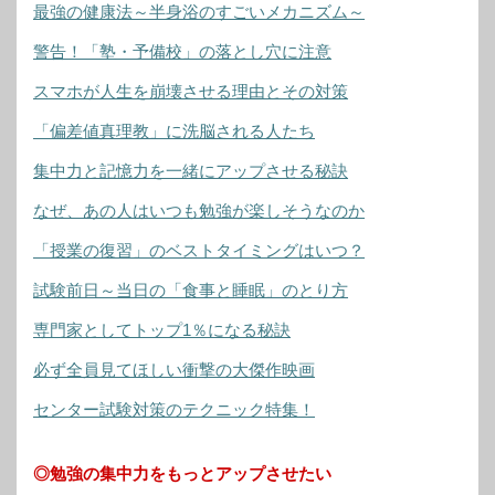
最強の健康法～半身浴のすごいメカニズム～
警告！「塾・予備校」の落とし穴に注意
スマホが人生を崩壊させる理由とその対策
「偏差値真理教」に洗脳される人たち
集中力と記憶力を一緒にアップさせる秘訣
なぜ、あの人はいつも勉強が楽しそうなのか
「授業の復習」のベストタイミングはいつ？
試験前日～当日の「食事と睡眠」のとり方
専門家としてトップ1％になる秘訣
必ず全員見てほしい衝撃の大傑作映画
センター試験対策のテクニック特集！
◎勉強の集中力をもっとアップさせたい