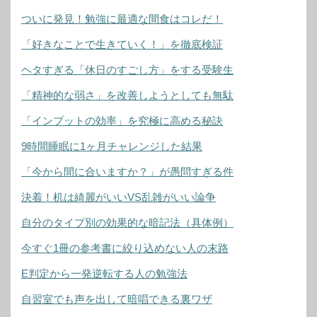
ついに発見！勉強に最適な間食はコレだ！
「好きなことで生きていく！」を徹底検証
ヘタすぎる「休日のすごし方」をする受験生
「精神的な弱さ」を改善しようとしても無駄
「インプットの効率」を究極に高める秘訣
9時間睡眠に1ヶ月チャレンジした結果
「今から間に合いますか？」が愚問すぎる件
決着！机は綺麗がいいVS乱雑がいい論争
自分のタイプ別の効果的な暗記法（具体例）
今すぐ1冊の参考書に絞り込めない人の末路
E判定から一発逆転する人の勉強法
自習室でも声を出して暗唱できる裏ワザ