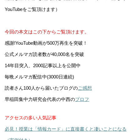
YouTubeをご覧頂けます）
今回の本文はこの下からご覧頂けます。
感謝!YouTube動画が500万再生を突破！
公式メルマガ読者数が40,000名を突破
14年目突入、2000記事以上を公開中
毎晩メルマガ配信中(3000日連続)
読者さん100人から届いたブログの
ご感想
早稲田集中力研究会代表の中西の
プロフ
アクセスの多い人気記事
必見！授業は「情報カード」に直接書くと凄いことになる