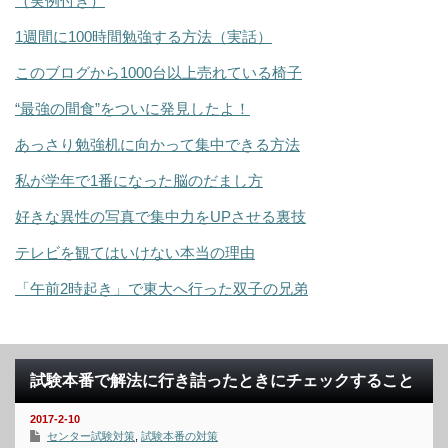
（実例付き）
1週間に100時間勉強する方法（実話）
このブログから1000台以上売れている椅子
“最強の間食”をついに発見したよ！
あっさり勉強机に向かって集中できる方法
私が学年で1番になった脳のだまし方
好きな異性の写真で集中力をUPさせる裏技
テレビを観てはいけない本当の理由
「午前2時起き」で東大へ行った双子の兄弟
試験本番で解法に行き詰ったときにチェックすること
2017-2-10
センター試験対策
,
試験本番の対策