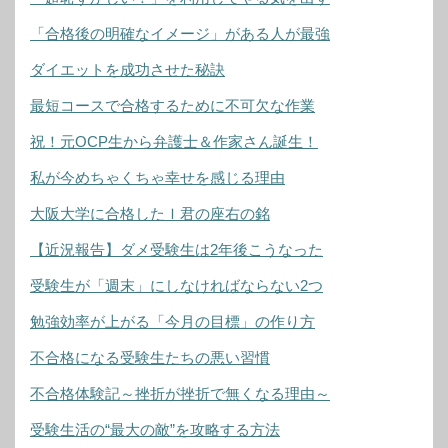
「合格後の明確なイメージ」がある人が最強
ダイエットを成功させた秘訣
最短コースで合格するために不可欠な作業
祝！元OCP生から弁護士＆作家さん誕生！
私が今めちゃくちゃ幸せを感じる理由
大阪大学に合格したＩ君の座右の銘
【近況報告】ダメ受験生は2年後こうなった
受験生が「週末」にしなければならない2つ
勉強効率が上がる「今月の目標」の作り方
不合格になる受験生たちの悪い習慣
不合格体験記～挫折が挫折で無くなる理由～
受験生活の“最大の敵”を攻略する方法