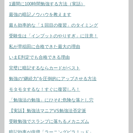
1週間に100時間勉強する方法（実話）
最強の暗記ノウハウを教えます
最も効率的な「１回目の復習」のタイミング
受験生は「インプットのやりすぎ」に注意！
私が早稲田に合格できた最大の理由
いまE判定でも合格できる理由
完璧に暗記するならカードがベスト
勉強の“継続力”を圧倒的にアップさせる方法
モタモタするな！すぐに復習しろ！
「勉強法の勉強」にひそむ危険な落とし穴
【実話】勉強法マニアVS勉強法否定派
受験勉強でスランプに落ちるメカニズム
暗記効率が倍増「ラーニングピラミッド」