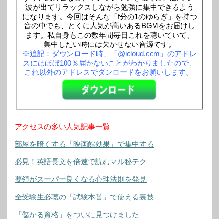
波が出てリラックスしながら勉強に集中できるよう
になります。今回はそんな「f分の1のゆらぎ」を持つ
音の中でも、とくに人気が高いあるBGMをお届けし
ます。私自身もこの数年間毎日これを聴いていて、
集中したい時には欠かせない音源です。
※追記：ダウンロード時、「@icloud.com」のアドレ
スにはほぼ100％届かないことがわかりましたので、
これ以外のアドレスでダンロードをお願いします。
アクセスの多い人気記事一覧
部屋を暗くする「映画館効果」で集中する
必見！英語長文を倍速で読むマル秘テク
要領がスーパー良くなる心理法則を発見
全受験生必聴の「試験本番」で使える裏技
「儲かる資格」をついに見つけました