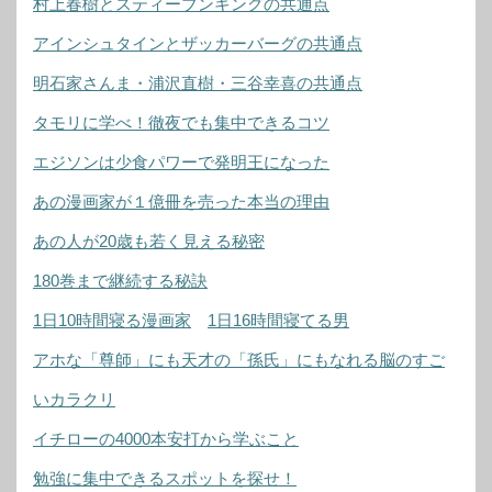
村上春樹とスティーブンキングの共通点
アインシュタインとザッカーバーグの共通点
明石家さんま・浦沢直樹・三谷幸喜の共通点
タモリに学べ！徹夜でも集中できるコツ
エジソンは少食パワーで発明王になった
あの漫画家が１億冊を売った本当の理由
あの人が20歳も若く見える秘密
180巻まで継続する秘訣
1日10時間寝る漫画家
1日16時間寝てる男
アホな「尊師」にも天才の「孫氏」にもなれる脳のすご
いカラクリ
イチローの4000本安打から学ぶこと
勉強に集中できるスポットを探せ！