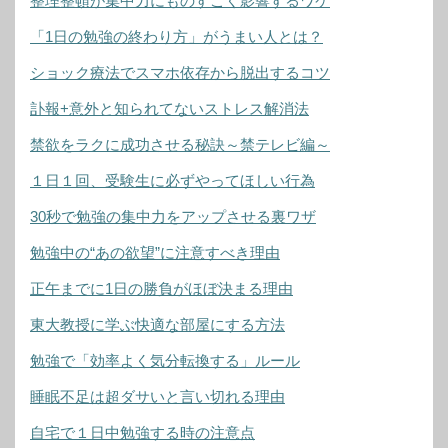
整理整頓が集中力にものすごく影響するワケ
「1日の勉強の終わり方」がうまい人とは？
ショック療法でスマホ依存から脱出するコツ
訃報+意外と知られてないストレス解消法
禁欲をラクに成功させる秘訣～禁テレビ編～
１日１回、受験生に必ずやってほしい行為
30秒で勉強の集中力をアップさせる裏ワザ
勉強中の“あの欲望”に注意すべき理由
正午までに1日の勝負がほぼ決まる理由
東大教授に学ぶ快適な部屋にする方法
勉強で「効率よく気分転換する」ルール
睡眠不足は超ダサいと言い切れる理由
自宅で１日中勉強する時の注意点