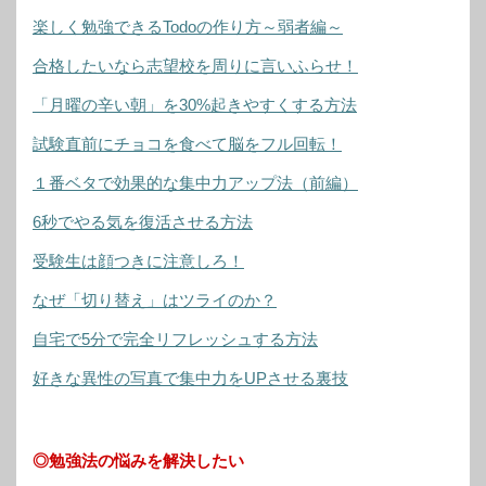
楽しく勉強できるTodoの作り方～弱者編～
合格したいなら志望校を周りに言いふらせ！
「月曜の辛い朝」を30%起きやすくする方法
試験直前にチョコを食べて脳をフル回転！
１番ベタで効果的な集中力アップ法（前編）
6秒でやる気を復活させる方法
受験生は顔つきに注意しろ！
なぜ「切り替え」はツライのか？
自宅で5分で完全リフレッシュする方法
好きな異性の写真で集中力をUPさせる裏技
◎勉強法の悩みを解決したい