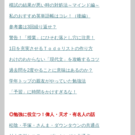
模試の結果が悪い時の対処法～マインド編～
私のおすすめ英単語帳はコレ！（後編）
参考書は3回繰り返せ？
警告！「授業」にひそむ落とし穴に注意！
1日を充実させるＴｏｄｏリストの作り方
わけのわからない「現代文」を攻略するコツ
過去問を2度やることに意味はあるのか？
学年トップの親友がやっていた勉強法
「予習」に時間をかけすぎるな！
◎勉強に役立つ！偉人・天才・有名人の話
松陰・手塚・さんま・ダウンタウンの共通点