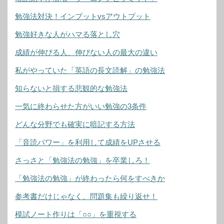
勉強法対決！インプットvsアウトプット
勉強好きな人がハマる落とし穴
成績が伸びる人、伸びない人の最大の違い
私がやっていた「英語の長文読解」の勉強法
知らないと損する悲観的な勉強法
一気に終わらせた方がいい勉強の3条件
どんな分野でも確実に暗記する方法
「音読パワー」を利用して成績をUPさせる
さっさと「勉強法の勉強」を卒業しろ！
「勉強法の勉強」が終わったら何をすべきか
参考書だけじゃなく、問題集も繰り返せ！
模試ノート作りは「○○」を重視する